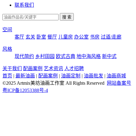
联系我们
空间
客厅
玄关
卧室
餐厅
儿童房
办公室
书房
过道/走廊
风格
现代简约
乡村田园
欧式古典
地中海风格
新中式
关于我们
配画案例
艺术资讯
人才招聘
首页
|
最新油画
|
配画案例
|
油画定制
|
油画批发
|
油画商城
©2025 Artmix美坊油画工作室 All Rights Reserved
网站备案号
粤ICP备12053388号-4