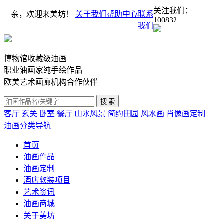
关注我们：
亲，欢迎来美坊！
关于我们
帮助中心
联系
100832
我们
博物馆收藏级油画
职业油画家纯手绘作品
欧美艺术画廊机构合作伙伴
客厅
玄关
卧室
餐厅
山水风景
简约田园
风水画
肖像画定制
油画分类导航
首页
油画作品
油画定制
酒店软装项目
艺术资讯
油画商城
关于美坊