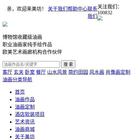
关注我们：
亲，欢迎来美坊！
关于我们
帮助中心
联系
100832
我们
博物馆收藏级油画
职业油画家纯手绘作品
欧美艺术画廊机构合作伙伴
客厅
玄关
卧室
餐厅
山水风景
简约田园
风水画
肖像画定制
油画分类导航
首页
油画作品
油画定制
酒店软装项目
艺术资讯
油画商城
关于美坊