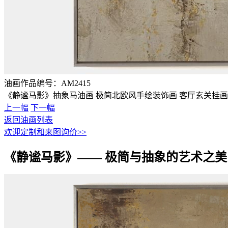
油画作品编号：
AM2415
《静谧马影》抽象马油画 极简北欧风手绘装饰画 客厅玄关挂画
上一幅
下一幅
返回油画列表
欢迎定制和来图询价>>
《静谧马影》—— 极简与抽象的艺术之美