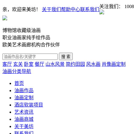
关注我们：
1008
亲，欢迎来美坊！
关于我们
帮助中心
联系我们
博物馆收藏级油画
职业油画家纯手绘作品
欧美艺术画廊机构合作伙伴
客厅
玄关
卧室
餐厅
山水风景
简约田园
风水画
肖像画定制
油画分类导航
首页
油画作品
油画定制
酒店软装项目
艺术资讯
油画商城
关于美坊
联系我们