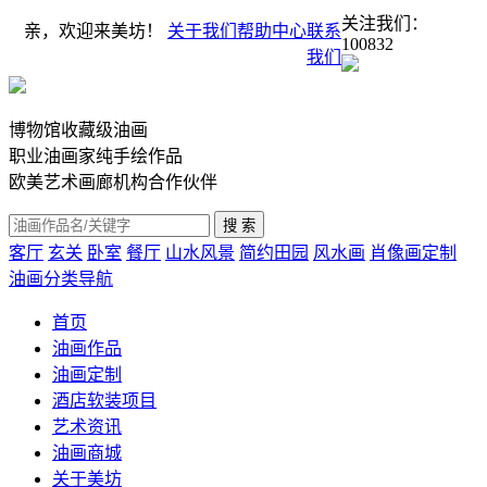
关注我们：
亲，欢迎来美坊！
关于我们
帮助中心
联系
100832
我们
博物馆收藏级油画
职业油画家纯手绘作品
欧美艺术画廊机构合作伙伴
客厅
玄关
卧室
餐厅
山水风景
简约田园
风水画
肖像画定制
油画分类导航
首页
油画作品
油画定制
酒店软装项目
艺术资讯
油画商城
关于美坊