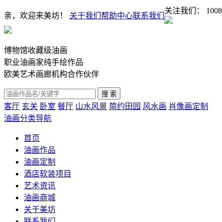
关注我们：
1008
亲，欢迎来美坊！
关于我们
帮助中心
联系我们
博物馆收藏级油画
职业油画家纯手绘作品
欧美艺术画廊机构合作伙伴
客厅
玄关
卧室
餐厅
山水风景
简约田园
风水画
肖像画定制
油画分类导航
首页
油画作品
油画定制
酒店软装项目
艺术资讯
油画商城
关于美坊
联系我们