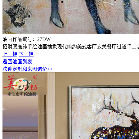
油画作品编号：
27DW
招财麋鹿纯手绘油画抽象现代简约美式客厅玄关餐厅过道手工
上一幅
下一幅
返回油画列表
欢迎定制和来图询价>>