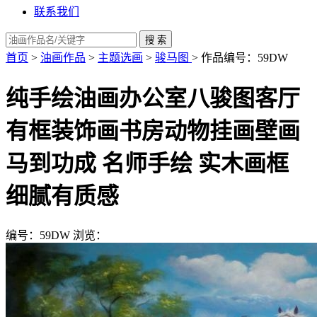
联系我们
首页
>
油画作品
>
主题选画
>
骏马图
> 作品编号：59DW
纯手绘油画办公室八骏图客厅
有框装饰画书房动物挂画壁画
马到功成 名师手绘 实木画框
细腻有质感
编号：59DW
浏览：