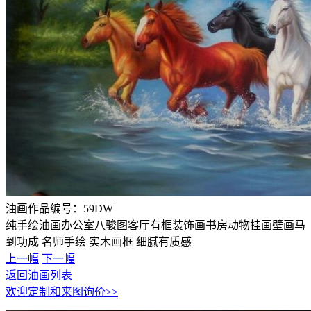
油画作品编号：
59DW
纯手绘油画办公室八骏图客厅有框装饰画书房动物挂画壁画马
到功成 名师手绘 实木画框 细腻有质感
上一幅
下一幅
返回油画列表
欢迎定制和来图询价>>