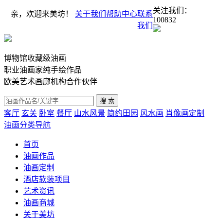
关注我们：
亲，欢迎来美坊！
关于我们
帮助中心
联系
100832
我们
博物馆收藏级油画
职业油画家纯手绘作品
欧美艺术画廊机构合作伙伴
客厅
玄关
卧室
餐厅
山水风景
简约田园
风水画
肖像画定制
油画分类导航
首页
油画作品
油画定制
酒店软装项目
艺术资讯
油画商城
关于美坊