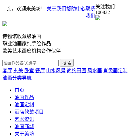
关注我们：
亲，欢迎来美坊！
关于我们
帮助中心
联系
100832
我们
博物馆收藏级油画
职业油画家纯手绘作品
欧美艺术画廊机构合作伙伴
客厅
玄关
卧室
餐厅
山水风景
简约田园
风水画
肖像画定制
油画分类导航
首页
油画作品
油画定制
酒店软装项目
艺术资讯
油画商城
关于美坊