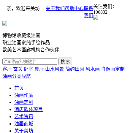
关注我们：
亲，欢迎来美坊！
关于我们
帮助中心
联系
100832
我们
博物馆收藏级油画
职业油画家纯手绘作品
欧美艺术画廊机构合作伙伴
客厅
玄关
卧室
餐厅
山水风景
简约田园
风水画
肖像画定制
油画分类导航
首页
油画作品
油画定制
酒店软装项目
艺术资讯
油画商城
关于美坊