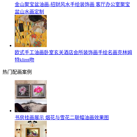
金山聚宝盆油画-招财风水手绘装饰画 客厅办公室聚宝
盆山水画定制
欧式手工油画卧室玄关酒店会所装饰画手绘名画克林姆
特klimt吻
热门配画案例
书房挂画展示 烟花与雪花二联幅油画效果图