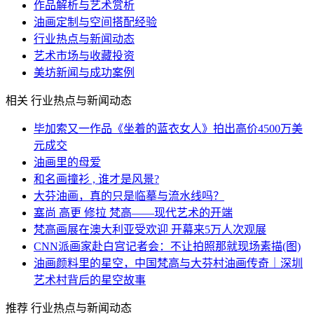
作品解析与艺术赏析
油画定制与空间搭配经验
行业热点与新闻动态
艺术市场与收藏投资
美坊新闻与成功案例
相关 行业热点与新闻动态
毕加索又一作品《坐着的蓝衣女人》拍出高价4500万美
元成交
油画里的母爱
和名画撞衫 , 谁才是风景?
大芬油画，真的只是临摹与流水线吗？
塞尚 高更 修拉 梵高——现代艺术的开端
梵高画展在澳大利亚受欢迎 开幕来5万人次观展
CNN派画家赴白宫记者会：不让拍照那就现场素描(图)
油画颜料里的星空，中国梵高与大芬村油画传奇｜深圳
艺术村背后的星空故事
推荐 行业热点与新闻动态