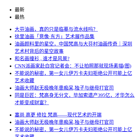
最新
最热
大芬油画，真的只是临摹与流水线吗？
徐里油画「意像·东方」艺术展作品集
油画颜料里的星空，中国梵高与大芬村油画传奇｜深圳
艺术村背后的星空故事
和名画撞衫 , 谁才是风景?
CNN派画家赴白宫记者会：不让拍照那就现场素描(图)
不能说的秘密，第一女儿伊万卡夫妇拒绝公开可能上亿
艺术收藏
油画大师赵无极晚年患痴呆,独子与继母打官司
同是巨匠：梵高身无分文，毕加索遗产395亿，才华怎么
才能变成财富？
塞尚 高更 修拉 梵高——现代艺术的开端
油画大师赵无极晚年患痴呆,独子与继母打官司
不能说的秘密，第一女儿伊万卡夫妇拒绝公开可能上亿
艺术收藏