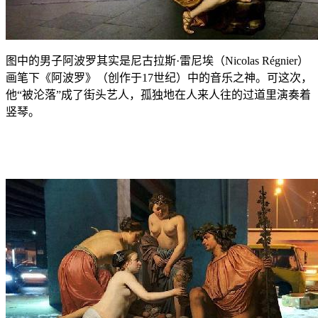
图中的男子阿波罗其实是尼古拉斯·雷尼埃（Nicolas Régnier）
画笔下《阿波罗》（创作于17世纪）中的音乐之神。可这次，
他“被沦落”成了街头艺人，孤独地在人来人往的过道里演奏着
竖琴。