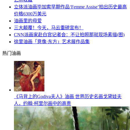
立体派油画毕加索早期作品‘Femme Assise’拍出历史最高
价格6300万美元
油画里的母爱
三大颠覆！今天，马云重磅宣布！
CNN派画家赴白宫记者会：不让拍照那就现场素描(图)
徐里油画「意像·东方」艺术展作品集
热门油画
《马背上的Godiva夫人》油画 世界历史名画戈黛娃夫
人，约翰·柯里尔画中的高贵