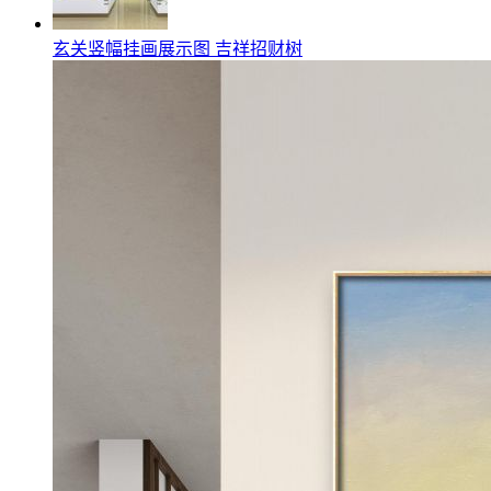
玄关竖幅挂画展示图 吉祥招财树