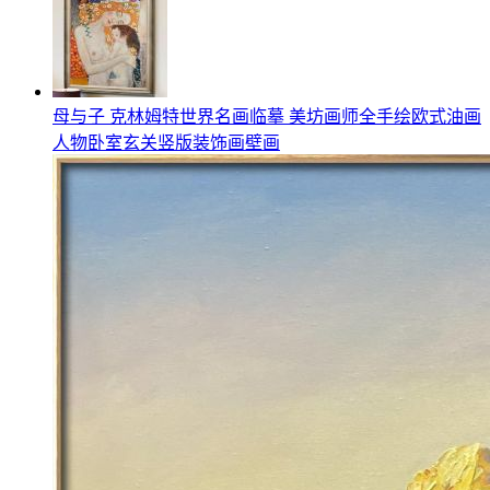
母与子 克林姆特世界名画临摹 美坊画师全手绘欧式油画
人物卧室玄关竖版装饰画壁画