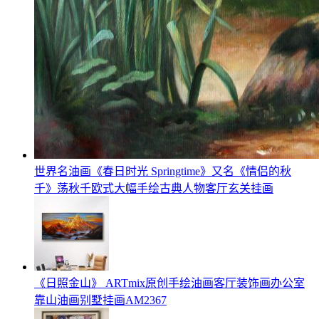
世界名油画《春日时光 Springtime》又名《情侣的秋
千》荡秋千欧式大幅手绘古典人物客厅玄关挂画
《日照金山》 ARTmix原创手绘油画客厅装饰画办公室
靠山油画别墅挂画AM2367