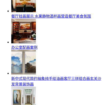
餐厅挂画展示 水果静物酒杯画营造餐厅美食氛围
办公室配画案例
新中式现代简约抽象纯手绘油画客厅三拼组合画玄关沙
发背景装饰画