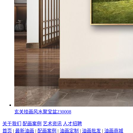
玄关挂画风水聚宝盆230008
关于我们
配画案例
艺术资讯
人才招聘
首页
|
最新油画
|
配画案例
|
油画定制
|
油画批发
|
油画商城