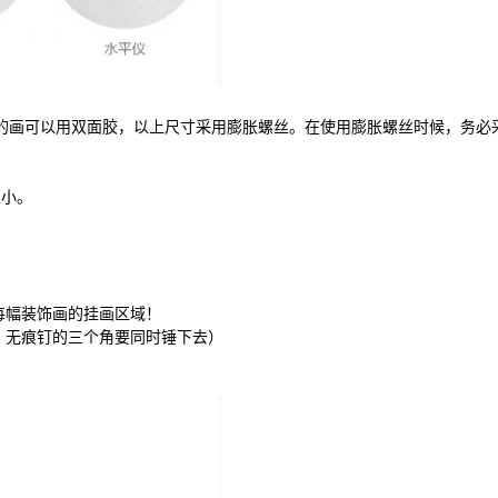
下的画可以用双面胶，以上尺寸采用膨胀螺丝。在使用膨胀螺丝时候，务必
很小。
每幅装饰画的挂画区域！
，无痕钉的三个角要同时锤下去）