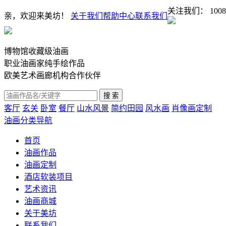
关注我们：
1008
亲，欢迎来美坊！
关于我们
帮助中心
联系我们
博物馆收藏级油画
职业油画家纯手绘作品
欧美艺术画廊机构合作伙伴
客厅
玄关
卧室
餐厅
山水风景
简约田园
风水画
肖像画定制
油画分类导航
首页
油画作品
油画定制
酒店软装项目
艺术资讯
油画商城
关于美坊
联系我们