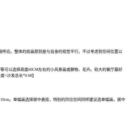
相呼应。整体的挂画原则是与自身的视觉平行，不过考虑到空间位置以
餐厅等可以选择高度60CM左右的小风景画或静物、花卉。较大的餐厅最好
=沙发总长*0.68】
5-10cm。单幅画选择居中悬挂，特别的凹位空间同样建议选单幅画，居中