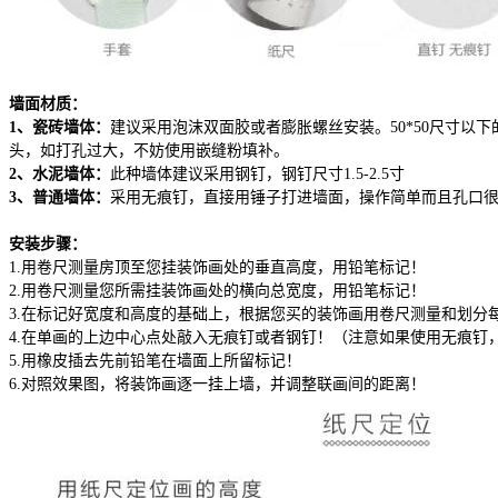
墙面材质：
1、瓷砖墙体：
建议采用泡沫双面胶或者膨胀螺丝安装。50*50尺寸以
头，如打孔过大，不妨使用嵌缝粉填补。
2、水泥墙体：
此种墙体建议采用钢钉，钢钉尺寸1.5-2.5寸
3、普通墙体：
采用无痕钉，直接用锤子打进墙面，操作简单而且孔口
安装步骤：
1.用卷尺测量房顶至您挂装饰画处的垂直高度，用铅笔标记！
2.用卷尺测量您所需挂装饰画处的横向总宽度，用铅笔标记！
3.在标记好宽度和高度的基础上，根据您买的装饰画用卷尺测量和划分
4.在单画的上边中心点处敲入无痕钉或者钢钉！（注意如果使用无痕钉
5.用橡皮插去先前铅笔在墙面上所留标记！
6.对照效果图，将装饰画逐一挂上墙，并调整联画间的距离！