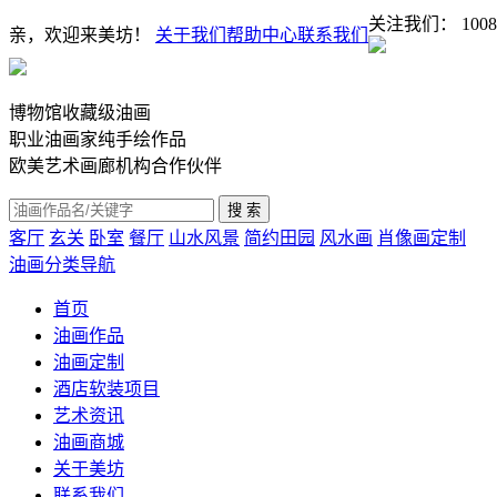
关注我们：
1008
亲，欢迎来美坊！
关于我们
帮助中心
联系我们
博物馆收藏级油画
职业油画家纯手绘作品
欧美艺术画廊机构合作伙伴
客厅
玄关
卧室
餐厅
山水风景
简约田园
风水画
肖像画定制
油画分类导航
首页
油画作品
油画定制
酒店软装项目
艺术资讯
油画商城
关于美坊
联系我们