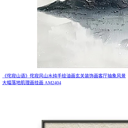
《侘寂山语》侘寂风山水纯手绘油画玄关装饰画客厅抽象风景
大幅落地肌理画挂画 AM2404