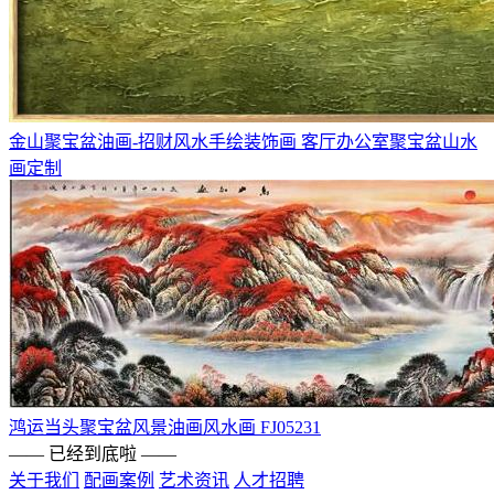
金山聚宝盆油画-招财风水手绘装饰画 客厅办公室聚宝盆山水
画定制
鸿运当头聚宝盆风景油画风水画 FJ05231
—— 已经到底啦 ——
关于我们
配画案例
艺术资讯
人才招聘