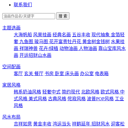
联系我们
主题选画
大海帆船
风景挂画
经典名画
五谷丰收
现代抽象
金箔轻
奢
九鱼图
骏马图
花开富贵牡丹花
黄金树金钱树
水果挂
画
祥瑞神兽
花卉/绿植
动物油画
人物油画
靠山宝库风水
画
开运招财山水画
空间配画
客厅
玄关
餐厅
书房
卧室
床头画
办公室
电表箱
家居风格
韩系奶油风格
轻奢中式
简约现代
北欧风格
欧式风格
中
式风格
美式风格
古典风格
侘寂风格
波普POP风格
工业
风格
风水布局
吉祥如意
黄金丰收
鸿运当头
祥鹤延年
招财风水
迎客松