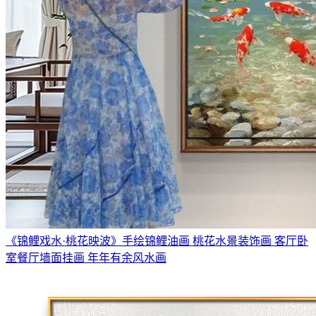
《锦鲤戏水·桃花映波》手绘锦鲤油画 桃花水景装饰画 客厅卧
室餐厅墙面挂画 年年有余风水画