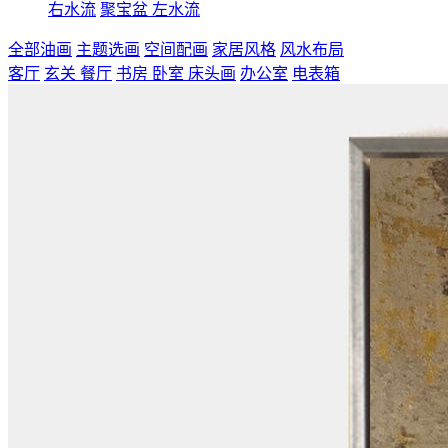
右水流
聚宝盆
左水流
全部油画
主题选画
空间配画
家居风格
风水布局
客厅
玄关
餐厅
书房
卧室
床头画
办公室
电表箱