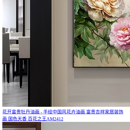
花开富贵牡丹油画 - 手绘中国风花卉油画 富贵吉祥家居装饰
画 国色天香 百花之王AM2412