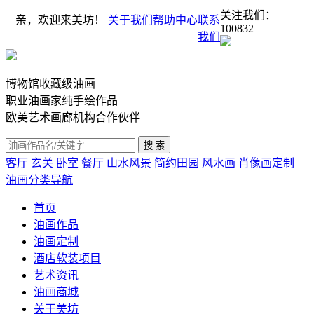
关注我们：
亲，欢迎来美坊！
关于我们
帮助中心
联系
100832
我们
博物馆收藏级油画
职业油画家纯手绘作品
欧美艺术画廊机构合作伙伴
客厅
玄关
卧室
餐厅
山水风景
简约田园
风水画
肖像画定制
油画分类导航
首页
油画作品
油画定制
酒店软装项目
艺术资讯
油画商城
关于美坊