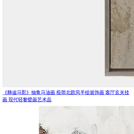
《静谧马影》抽象马油画 极简北欧风手绘装饰画 客厅玄关挂
画 现代轻奢壁画艺术品