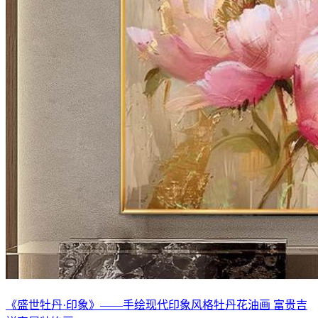
《盛世牡丹·印象》——手绘现代印象风格牡丹花油画 富贵吉