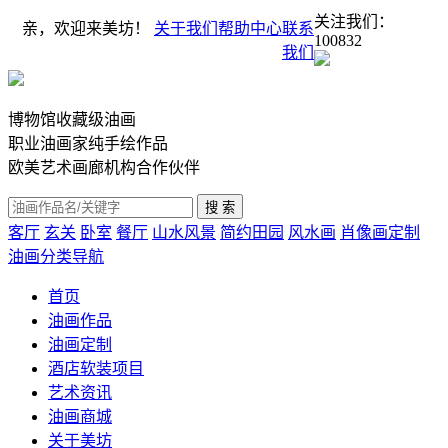
关注我们：
亲，欢迎来美坊！
关于我们
帮助中心
联系
100832
我们
博物馆收藏级油画
职业油画家纯手绘作品
欧美艺术画廊机构合作伙伴
客厅
玄关
卧室
餐厅
山水风景
简约田园
风水画
肖像画定制
油画分类导航
首页
油画作品
油画定制
酒店软装项目
艺术资讯
油画商城
关于美坊