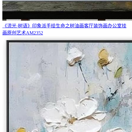
《流光·树语》印象派手绘生命之树油画客厅装饰画办公室挂
画原创艺术AM2352