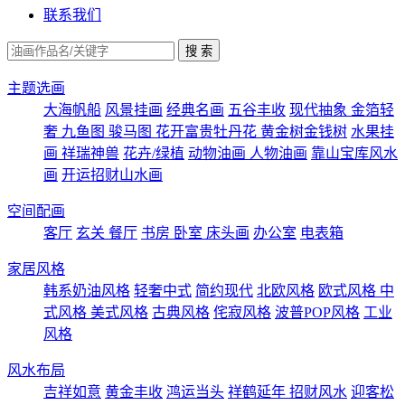
联系我们
主题选画
大海帆船
风景挂画
经典名画
五谷丰收
现代抽象
金箔轻
奢
九鱼图
骏马图
花开富贵牡丹花
黄金树金钱树
水果挂
画
祥瑞神兽
花卉/绿植
动物油画
人物油画
靠山宝库风水
画
开运招财山水画
空间配画
客厅
玄关
餐厅
书房
卧室
床头画
办公室
电表箱
家居风格
韩系奶油风格
轻奢中式
简约现代
北欧风格
欧式风格
中
式风格
美式风格
古典风格
侘寂风格
波普POP风格
工业
风格
风水布局
吉祥如意
黄金丰收
鸿运当头
祥鹤延年
招财风水
迎客松