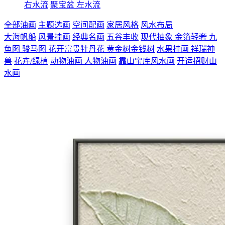
右水流
聚宝盆
左水流
全部油画
主题选画
空间配画
家居风格
风水布局
大海帆船
风景挂画
经典名画
五谷丰收
现代抽象
金箔轻奢
九
鱼图
骏马图
花开富贵牡丹花
黄金树金钱树
水果挂画
祥瑞神
兽
花卉/绿植
动物油画
人物油画
靠山宝库风水画
开运招财山
水画