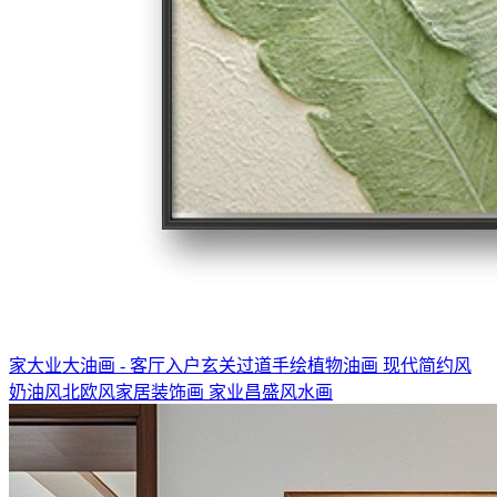
家大业大油画 - 客厅入户玄关过道手绘植物油画 现代简约风
奶油风北欧风家居装饰画 家业昌盛风水画