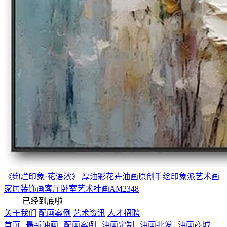
《绚烂印象·花语浓》 ‌厚油彩花卉油画原创手绘印象派艺术画
家居装饰画‌客厅卧室艺术挂画AM2348
—— 已经到底啦 ——
关于我们
配画案例
艺术资讯
人才招聘
首页
|
最新油画
|
配画案例
|
油画定制
|
油画批发
|
油画商城