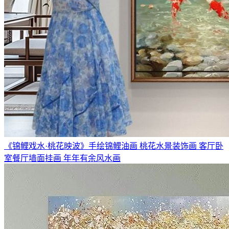
《锦鲤戏水·桃花映波》手绘锦鲤油画 桃花水景装饰画 客厅卧
室餐厅墙面挂画 年年有余风水画