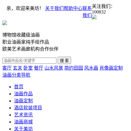
关注我们：
亲，欢迎来美坊！
关于我们
帮助中心
联系
100832
我们
博物馆收藏级油画
职业油画家纯手绘作品
欧美艺术画廊机构合作伙伴
客厅
玄关
卧室
餐厅
山水风景
简约田园
风水画
肖像画定制
油画分类导航
首页
油画作品
油画定制
酒店软装项目
艺术资讯
油画商城
关于美坊