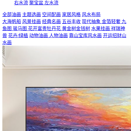
右水流
聚宝盆
左水流
全部油画
主题选画
空间配画
家居风格
风水布局
大海帆船
风景挂画
经典名画
五谷丰收
现代抽象
金箔轻奢
九
鱼图
骏马图
花开富贵牡丹花
黄金树金钱树
水果挂画
祥瑞神
兽
花卉/绿植
动物油画
人物油画
靠山宝库风水画
开运招财山
水画