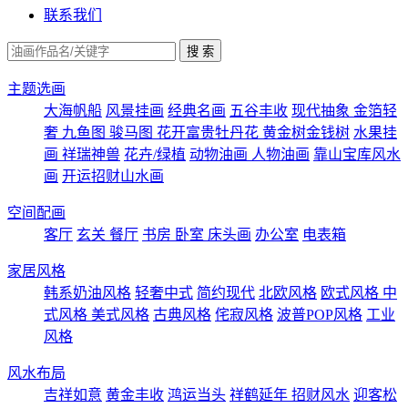
联系我们
主题选画
大海帆船
风景挂画
经典名画
五谷丰收
现代抽象
金箔轻
奢
九鱼图
骏马图
花开富贵牡丹花
黄金树金钱树
水果挂
画
祥瑞神兽
花卉/绿植
动物油画
人物油画
靠山宝库风水
画
开运招财山水画
空间配画
客厅
玄关
餐厅
书房
卧室
床头画
办公室
电表箱
家居风格
韩系奶油风格
轻奢中式
简约现代
北欧风格
欧式风格
中
式风格
美式风格
古典风格
侘寂风格
波普POP风格
工业
风格
风水布局
吉祥如意
黄金丰收
鸿运当头
祥鹤延年
招财风水
迎客松