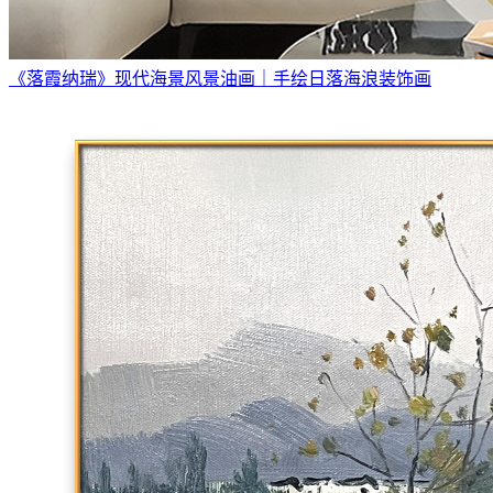
《落霞纳瑞》现代海景风景油画｜手绘日落海浪装饰画