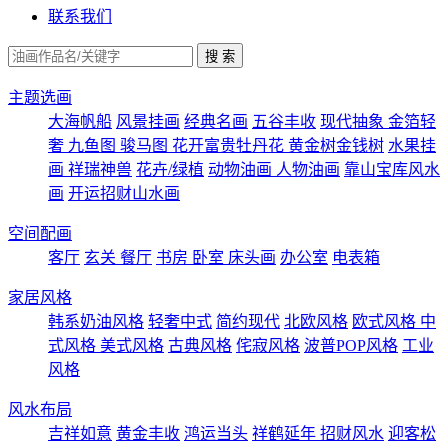
联系我们
主题选画
大海帆船
风景挂画
经典名画
五谷丰收
现代抽象
金箔轻
奢
九鱼图
骏马图
花开富贵牡丹花
黄金树金钱树
水果挂
画
祥瑞神兽
花卉/绿植
动物油画
人物油画
靠山宝库风水
画
开运招财山水画
空间配画
客厅
玄关
餐厅
书房
卧室
床头画
办公室
电表箱
家居风格
韩系奶油风格
轻奢中式
简约现代
北欧风格
欧式风格
中
式风格
美式风格
古典风格
侘寂风格
波普POP风格
工业
风格
风水布局
吉祥如意
黄金丰收
鸿运当头
祥鹤延年
招财风水
迎客松