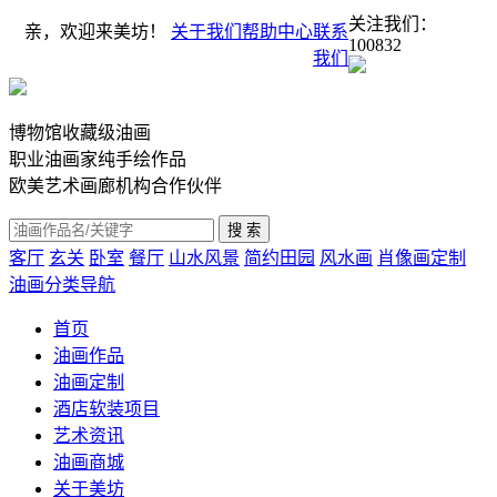
关注我们：
亲，欢迎来美坊！
关于我们
帮助中心
联系
100832
我们
博物馆收藏级油画
职业油画家纯手绘作品
欧美艺术画廊机构合作伙伴
客厅
玄关
卧室
餐厅
山水风景
简约田园
风水画
肖像画定制
油画分类导航
首页
油画作品
油画定制
酒店软装项目
艺术资讯
油画商城
关于美坊