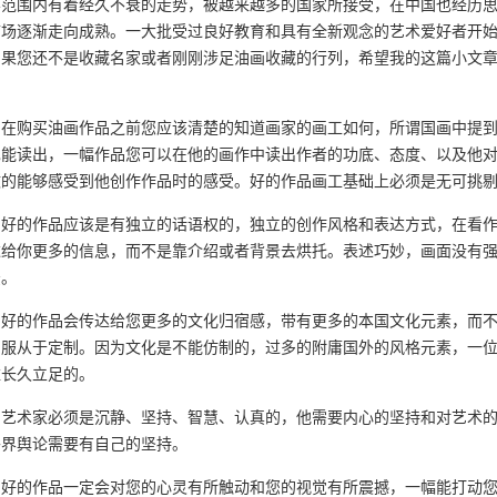
界范围内有着经久不衰的走势，被越来越多的国家所接受，在中国也经历
市场逐渐走向成熟。一大批受过良好教育和具有全新观念的艺术爱好者开
如果您还不是收藏名家或者刚刚涉足油画收藏的行列，希望我的这篇小文
。
购买油画作品之前您应该清楚的知道画家的画工如何，所谓国画中提到
也能读出，一幅作品您可以在他的画作中读出作者的功底、态度、以及他
致的能够感受到他创作作品时的感受。好的作品画工基础上必须是无可挑
的作品应该是有独立的话语权的，独立的创作风格和表达方式，在看作
达给你更多的信息，而不是靠介绍或者背景去烘托。表述巧妙，画面没有
法。
的作品会传达给您更多的文化归宿感，带有更多的本国文化元素，而不
，服从于定制。因为文化是不能仿制的，过多的附庸国外的风格元素，一
难长久立足的。
术家必须是沉静、坚持、智慧、认真的，他需要内心的坚持和对艺术的
外界舆论需要有自己的坚持。
的作品一定会对您的心灵有所触动和您的视觉有所震撼，一幅能打动您