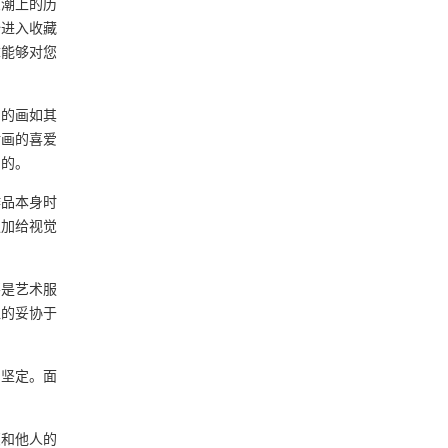
思潮上的历
始进入收藏
章能够对您
的画如其
对画的喜爱
剔的。
品本身时
强加给视觉
是艺术服
位的妥协于
坚定。面
和他人的