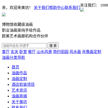
关注我们：
1008
亲，欢迎来美坊！
关于我们
帮助中心
联系我们
博物馆收藏级油画
职业油画家纯手绘作品
欧美艺术画廊机构合作伙伴
客厅
玄关
卧室
餐厅
山水风景
简约田园
风水画
肖像画定制
油画分类导航
首页
油画作品
油画定制
酒店软装项目
艺术资讯
油画商城
关于美坊
联系我们