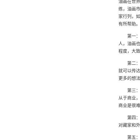
油画在世
练，油画
家行列，
有所帮助
第一：在
人，油画
程度，大
第二：好
就可以传
更多的想
第三：好
从于商业
商业是很
第四：艺
对藏家和
第五：好