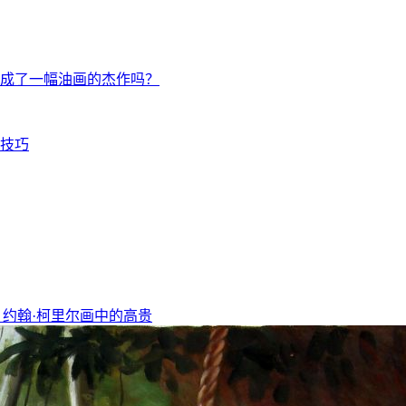
成了一幅油画的杰作吗？
技巧
，约翰·柯里尔画中的高贵