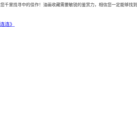
是您千里找寻中的佳作！油画收藏需要敏锐的鉴赏力，相信您一定能够找
事连连》