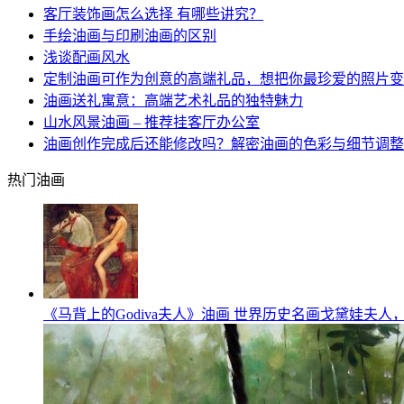
客厅装饰画怎么选择 有哪些讲究？
手绘油画与印刷油画的区别
浅谈配画风水
定制油画可作为创意的高端礼品，想把你最珍爱的照片变
油画送礼寓意：高端艺术礼品的独特魅力
山水风景油画 – 推荐挂客厅办公室
油画创作完成后还能修改吗？解密油画的色彩与细节调整
热门油画
《马背上的Godiva夫人》油画 世界历史名画戈黛娃夫人