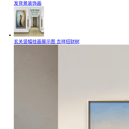
发背景装饰画
玄关竖幅挂画展示图 吉祥招财树