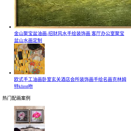
金山聚宝盆油画-招财风水手绘装饰画 客厅办公室聚宝
盆山水画定制
欧式手工油画卧室玄关酒店会所装饰画手绘名画克林姆
特klimt吻
热门配画案例