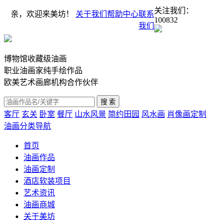
关注我们：
亲，欢迎来美坊！
关于我们
帮助中心
联系
100832
我们
博物馆收藏级油画
职业油画家纯手绘作品
欧美艺术画廊机构合作伙伴
客厅
玄关
卧室
餐厅
山水风景
简约田园
风水画
肖像画定制
油画分类导航
首页
油画作品
油画定制
酒店软装项目
艺术资讯
油画商城
关于美坊