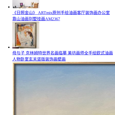
《日照金山》 ARTmix原创手绘油画客厅装饰画办公室
靠山油画别墅挂画AM2367
母与子 克林姆特世界名画临摹 美坊画师全手绘欧式油画
人物卧室玄关竖版装饰画壁画