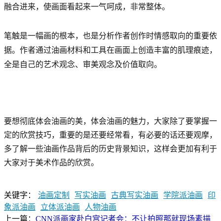
融合进来，使画面看起来一气呵成，非常整体。
笔触是一幅画的根本，也是分析作者创作时情感取向的重要依
据。作者通过油画材料和工具在画面上创造丰富的肌理痕迹，
全是自己的艺术观念、审美观念及价值取向。
要想彻底体会油画的美，体会油画的魅力，大家除了要掌握一
定的欣赏技巧，重要的是还要经常看，有必要的话还要观摩，
多了解一些油画作品背后的历史背景知识，这样会更加有利于
大家对于美术作品的欣赏。
关键字：
油画定制
写实油画
古典写实油画
学院派油画
印
象派油画
立体派油画
人物油画
上一篇：
CNN派画家赴白宫记者会：不让拍照那就现场素描