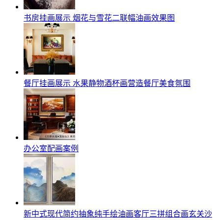
书房挂画展示 烟花与雪花二联幅油画效果图
餐厅挂画展示 水果静物酒杯画营造餐厅美食氛围
办公室配画案例
新中式现代简约抽象纯手绘油画客厅三拼组合画玄关沙