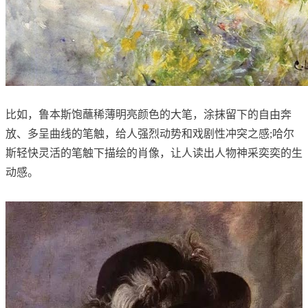
比如，鲁本斯饱蘸稀薄明亮颜色的大笔，涂抹留下的自由奔
放、多呈曲线的笔触，给人强烈动势和戏剧性冲突之感;哈尔
斯轻快灵活的笔触下描绘的肖像，让人读出人物神采奕奕的生
动感。