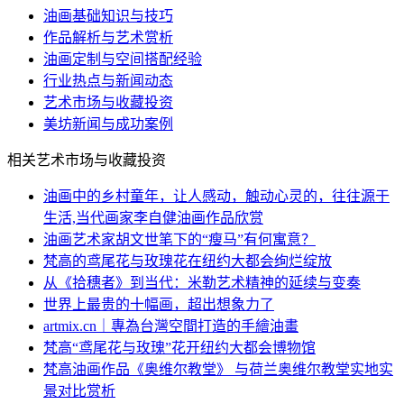
油画基础知识与技巧
作品解析与艺术赏析
油画定制与空间搭配经验
行业热点与新闻动态
艺术市场与收藏投资
美坊新闻与成功案例
相关艺术市场与收藏投资
油画中的乡村童年，让人感动，触动心灵的，往往源于
生活,当代画家李自健油画作品欣赏
油画艺术家胡文世笔下的“瘦马”有何寓意？
梵高的鸢尾花与玫瑰花在纽约大都会绚烂绽放
从《拾穗者》到当代：米勒艺术精神的延续与变奏
世界上最贵的十幅画，超出想象力了
artmix.cn｜專為台灣空間打造的手繪油畫
梵高“鸢尾花与玫瑰”花开纽约大都会博物馆
梵高油画作品《奥维尔教堂》 与荷兰奥维尔教堂实地实
景对比赏析