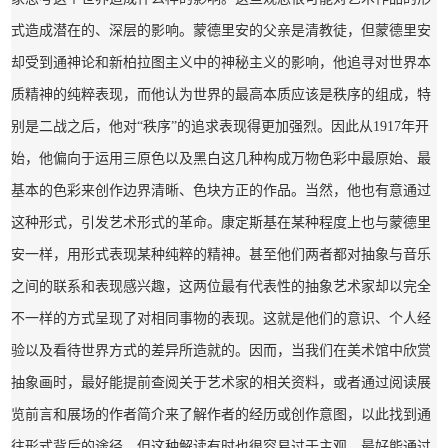
式造成潜在的、深层的影响。蒙德里安的父亲是清教徒，但蒙德里安
却受到通神论和新柏拉图主义中的神秘主义的影响，他追寻对世界本
质精神的纯粹表现，而他认为世界的最高本质应该是秩序的组成，特
别是二战之后，他对“秩序”的追求表现得更加强烈。因此从1917年开
始，他偏向于运用三原色以及黑白这几种构成万物色彩中最原始、最
基本的色彩来创作边界清晰、色块方正的作品。当然，他也有意通过
这种形式，引发艺术形式的革命。康定斯基在某种程度上也与蒙德里
安一样，用形式表现某种纯粹的精神。甚至他们两者都对抽象与音乐
之间的联系和表现感兴趣，这两位最有代表性的抽象艺术家却以完全
不一样的方式呈现了对相同事物的表现。这就是他们的意识、个人经
验以及看待世界方式的差异所造就的。因而，当我们在美术馆中欣赏
抽象画时，最好能提前查阅关于艺术家的相关资料，或者通过阅读展
览前言和展场的作者简介来了解作者的经历或创作意图，以此找到通
往形式背后的途径。但这种解读有时也很容易过于主观，最好能通过