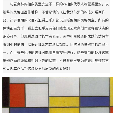
与麦克林的抽象类型完全不一样的冷抽象代表人物蒙德里安，以
规整的风格派画作著称，不管是他的《红黄蓝与黑的构成》系列作
品，还是晚期的《百老汇爵士乐》都以清晰硬朗的风格为主，所有的
色块都呈方形，看上去似乎没有任何能表现艺术家创作过程和状态的
踪迹可寻。但观看过原作的学者表示，画中粗黑线条的末端仍然保留
着细小的笔触，以保证线条末端形状规整。同时其色块颜料的厚薄不
一，而且有些色块的边线可能用白纸按压进行，这些细节的处理透露
出他作画时谨慎和相对平静的状态。不过蒙德里安为何要用规整的方
式呈现其作品？这涉及更深层次的观看逻辑。