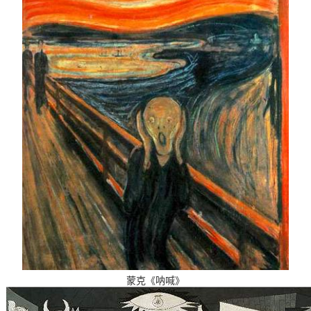
蒙克《呐喊》