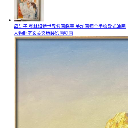
母与子 克林姆特世界名画临摹 美坊画师全手绘欧式油画
人物卧室玄关竖版装饰画壁画