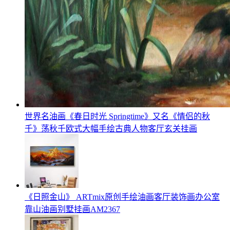
世界名油画《春日时光 Springtime》又名《情侣的秋
千》荡秋千欧式大幅手绘古典人物客厅玄关挂画
《日照金山》 ARTmix原创手绘油画客厅装饰画办公室
靠山油画别墅挂画AM2367