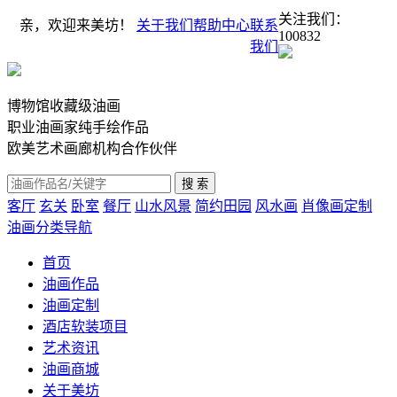
关注我们：
亲，欢迎来美坊！
关于我们
帮助中心
联系
100832
我们
博物馆收藏级油画
职业油画家纯手绘作品
欧美艺术画廊机构合作伙伴
客厅
玄关
卧室
餐厅
山水风景
简约田园
风水画
肖像画定制
油画分类导航
首页
油画作品
油画定制
酒店软装项目
艺术资讯
油画商城
关于美坊