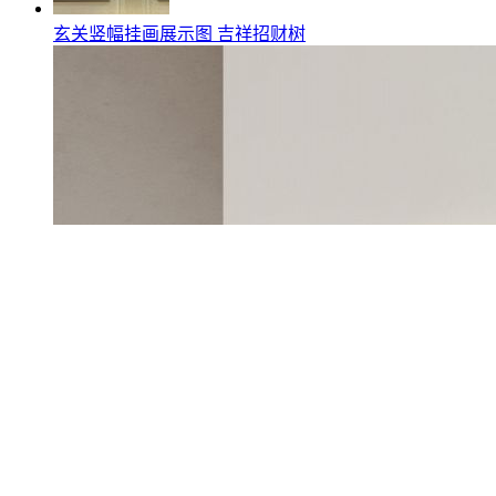
玄关竖幅挂画展示图 吉祥招财树