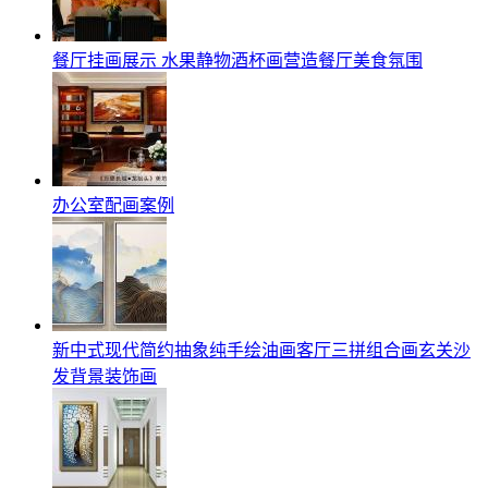
餐厅挂画展示 水果静物酒杯画营造餐厅美食氛围
办公室配画案例
新中式现代简约抽象纯手绘油画客厅三拼组合画玄关沙
发背景装饰画