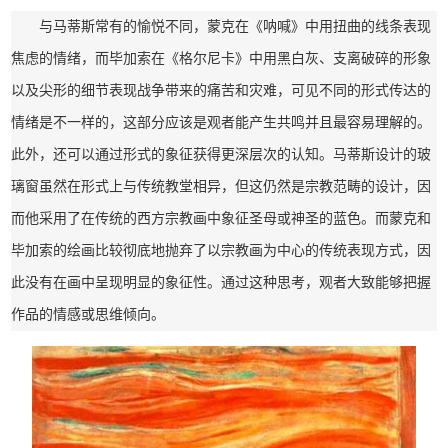
与马蒂斯常有的愉悦不同，蒙克在《呐喊》中用扭曲的线条表现
焦虑的情绪，而毕加索在《格尔尼卡》中用黑白灰、支离破碎的形象
以及尖形的细节表现战争带来的痛苦和灾难，可见不同的形式传达的
情绪是不一样的，这部分应该是观者能产生共鸣并且最容易理解的。
此外，还可以通过形式的象征获得更深层次的认知。马蒂斯设计的玻
璃窗虽然在形式上与传统教堂相异，但这仍然是宗教范畴的设计，因
而他采用了在传统的西方宗教画中象征圣母或神圣的蓝色。而蒙克和
毕加索的绘画比较彻底地抛弃了以宗教画为中心的传统表现方式，因
此没有在画中呈现明显的象征性。通过这种思考，观者大致能够把握
作品的情感或思维倾向。