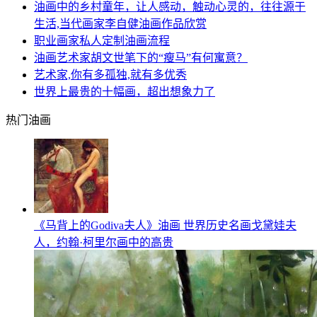
油画中的乡村童年，让人感动，触动心灵的，往往源于
生活,当代画家李自健油画作品欣赏
职业画家私人定制油画流程
油画艺术家胡文世笔下的“瘦马”有何寓意？
艺术家,你有多孤独,就有多优秀
世界上最贵的十幅画，超出想象力了
热门油画
《马背上的Godiva夫人》油画 世界历史名画戈黛娃夫
人，约翰·柯里尔画中的高贵