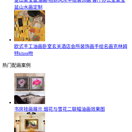
金山聚宝盆油画-招财风水手绘装饰画 客厅办公室聚宝
盆山水画定制
欧式手工油画卧室玄关酒店会所装饰画手绘名画克林姆
特klimt吻
热门配画案例
书房挂画展示 烟花与雪花二联幅油画效果图