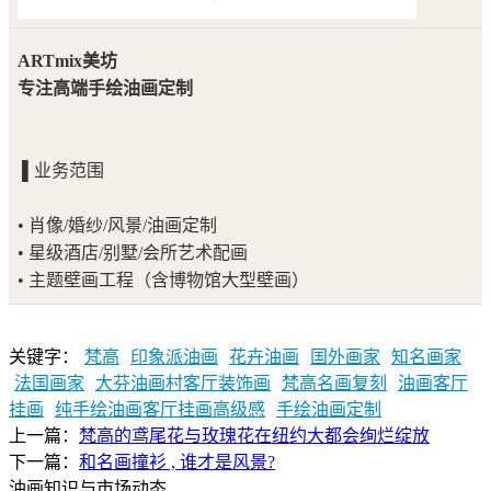
ARTmix美坊
专注高端手绘油画定制
▌业务范围
• 肖像/婚纱/风景/油画定制
• 星级酒店/别墅/会所艺术配画
• 主题壁画工程（含博物馆大型壁画）
关键字：
梵高
印象派油画
花卉油画
国外画家
知名画家
法国画家
大芬油画村客厅装饰画
梵高名画复刻
油画客厅
挂画
纯手绘油画客厅挂画高级感
手绘油画定制
上一篇：
梵高的鸢尾花与玫瑰花在纽约大都会绚烂绽放
下一篇：
和名画撞衫 , 谁才是风景?
油画知识与市场动态