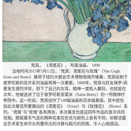
梵高， 《鸢尾花》， 布面油画， 1890
当地时间2015年5月12日，“梵高：鸢尾花与玫瑰”（Van Gogh:
Irises and Roses）展将于纽约大都会艺术博物馆揭开帷幕，梵高绘制于
普罗旺斯的花卉系列油画将再一次重聚。1888年，梵高与好友保罗•高
更发生激烈冲突，割下了自己的左耳，精神一度陷入癫狂。也就是在
次年，他被送进了位于普罗旺斯圣雷米（Saint-Rémy）的一所精神疗
养院中。这一阶段，梵高创作了148幅油画和百余幅素描，其中就包
括此次展览所要展出的《鸢尾花》（Irises）与《玫瑰花》（Roses）系
列。“鸢尾”与“玫瑰”各有两张，本次展览也是这四件作品的首次共同
亮相。颇赋春天气息的两种花束在形式与颜色上各有不同，却都流露
出艺术家生命尽头所要传达的冷静与超凡的热情，令人心驰感动。