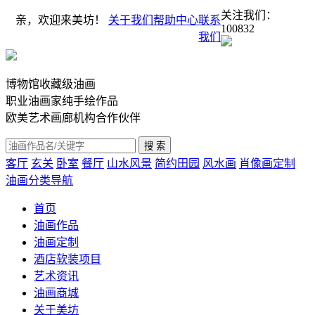
关注我们：
亲，欢迎来美坊！
关于我们
帮助中心
联系
100832
我们
博物馆收藏级油画
职业油画家纯手绘作品
欧美艺术画廊机构合作伙伴
客厅
玄关
卧室
餐厅
山水风景
简约田园
风水画
肖像画定制
油画分类导航
首页
油画作品
油画定制
酒店软装项目
艺术资讯
油画商城
关于美坊