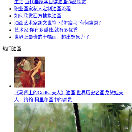
生活,当代画家李自健油画作品欣赏
职业画家私人定制油画流程
如何欣赏西方抽象油画
油画艺术家胡文世笔下的“瘦马”有何寓意？
艺术家,你有多孤独,就有多优秀
世界上最贵的十幅画，超出想象力了
热门油画
《马背上的Godiva夫人》油画 世界历史名画戈黛娃夫
人，约翰·柯里尔画中的高贵