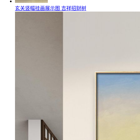
玄关竖幅挂画展示图 吉祥招财树