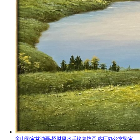
金山聚宝盆油画-招财风水手绘装饰画 客厅办公室聚宝