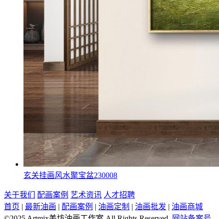
玄关挂画风水聚宝盆230008
关于我们
配画案例
艺术资讯
人才招聘
首页
|
最新油画
|
配画案例
|
油画定制
|
油画批发
|
油画商城
©2025 Artmix美坊油画工作室 All Rights Reserved
网站备案号