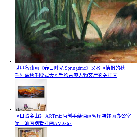
世界名油画《春日时光 Springtime》又名《情侣的秋
千》荡秋千欧式大幅手绘古典人物客厅玄关挂画
《日照金山》 ARTmix原创手绘油画客厅装饰画办公室
靠山油画别墅挂画AM2367