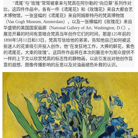
“鸢尾”与“玫瑰”常常被拿来与梵高在阿尔勒的“向日葵”系列作对
比，这四件作品中，各有一件《鸢尾花》和《玫瑰花》来自大都会艺
术博物馆，一张竖幅的《鸢尾花》来自阿姆斯特丹的梵高博物馆
（Van Gogh Museum, Amsterdam），以及一张横幅的《玫瑰花》来自
华盛顿的美国国家画廊（National Gallery of Art, Washington, D.C）。
展览开幕的时间有意暗合梵高当年创作它们的时间，那是125年前的
1890年5月11日和13日，梵高写信给他的弟弟，告知他自己如何被这
些迷人的花束吸引并投入创作，他“在发狂地工作，大捧的鲜花，紫色
的鸢尾花，大束的玫瑰”。这四件作品将在本次的展览中为观众提供不
一样的上下文以欣赏梵高的标志性的静物画，以此引发出对他创作旨
意的遐想、图像传播影响的反思以及对油画褪色补救的认识。