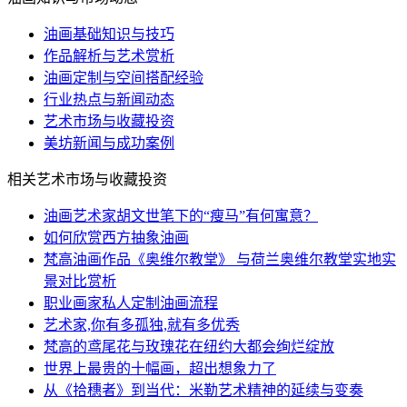
油画基础知识与技巧
作品解析与艺术赏析
油画定制与空间搭配经验
行业热点与新闻动态
艺术市场与收藏投资
美坊新闻与成功案例
相关艺术市场与收藏投资
油画艺术家胡文世笔下的“瘦马”有何寓意？
如何欣赏西方抽象油画
梵高油画作品《奥维尔教堂》 与荷兰奥维尔教堂实地实
景对比赏析
职业画家私人定制油画流程
艺术家,你有多孤独,就有多优秀
梵高的鸢尾花与玫瑰花在纽约大都会绚烂绽放
世界上最贵的十幅画，超出想象力了
从《拾穗者》到当代：米勒艺术精神的延续与变奏