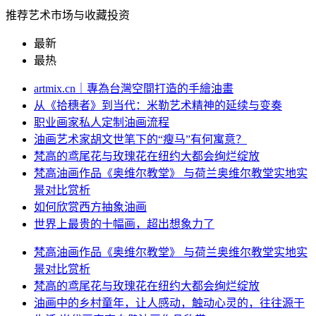
推荐艺术市场与收藏投资
最新
最热
artmix.cn｜專為台灣空間打造的手繪油畫
从《拾穗者》到当代：米勒艺术精神的延续与变奏
职业画家私人定制油画流程
油画艺术家胡文世笔下的“瘦马”有何寓意？
梵高的鸢尾花与玫瑰花在纽约大都会绚烂绽放
梵高油画作品《奥维尔教堂》 与荷兰奥维尔教堂实地实
景对比赏析
如何欣赏西方抽象油画
世界上最贵的十幅画，超出想象力了
梵高油画作品《奥维尔教堂》 与荷兰奥维尔教堂实地实
景对比赏析
梵高的鸢尾花与玫瑰花在纽约大都会绚烂绽放
油画中的乡村童年，让人感动，触动心灵的，往往源于