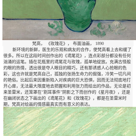
梵高， 《玫瑰花》， 布面油画， 1890
新环境的新鲜，医生的乐观和病友的合作，使梵高看上去和缓了
很多。所以在这段时间创作出的《鸢尾花》，连点彩部分都没有任何
汹涌的运笔。插在花瓶里的鸢尾花与玫瑰，孤单地绽放。充满古怪般
灼眼的热情，透出很是夺人眼目的精巧，还有那诱惑人心抢眼的色
彩，这也许就是梵高自己，孤独的张扬生命力的倔强，冷笑一切凡间
的艳俗。比起后来因重新陷入对疾病的巨大恐惧，因而无法彻底地打
开心扉，无法最大限度地去把握和利用张力而绘出的作品，无论是初
来圣雷米，还笼罩在“割耳事件”阴影之下而创作的《星月夜》，还是
在幽闭状态之下画出的《鸢尾花》和《玫瑰花》，都是在圣雷米时
期，梵高对绘画的情感最真实而有意义的表达。