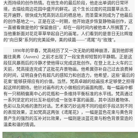
大而持续的创作热情。在他生命的最后阶段，他走出单调的日常环
境，去描绘周边花园中盛开的鲜花。这个生长过度的花园蔓草丛生、
花开遍野，很快成为梵高到达后的栖息地，而圣雷米则成为了他最后
的创作基地之一。正是在这一时期，他开始逐步恢复静物画创作，这
一直被看做是他的“保留曲目”，却在一段时间内被他本人所搁置了。
当他重新面对花花草草举起自己的画笔，人们看到的是昔日无比辉煌
的“向日葵”系列的完美延伸，美的续篇——“鸢尾”与“玫瑰”。
1890年的早春，梵高经历了又一次无助的精神崩溃，直到他即将
搬往奥弗（Auvers）之前才出现了一段宝贵却短暂的平静期。正是这
段狂风暴雨后的冷静才使他得以完成这批创作。在登上北上火车的三
天前，梵高接连完成了这批花卉景物画。他希冀弥补自己过去浪费掉
的时间，证明自身仍有超凡的感知力和创造力，他希望，这些“最后的
花束”能够获得应有的价值。当然，梵高卓越的绘画技术足够使之担得
起这样的期待。他针对画布的大小做相应的画面构图，每一幅画中都
有一只稍稍偏离中心的花瓶和一条维持平衡标准的水平线。梵高通过
一系列坚定的对比互补组织成一张张丰富的画面，其中活跃着物体、
色彩以及风格的激烈对话。艺术家巧妙运用不同的组织手段达到不同
的表现效果，正如梵高这两张《鸢尾花》，一幅是蓝色花束与黄色背
景产生的强烈的互补对比效果，一幅则是淡蓝花束与粉色背景营造的
温柔和谐的情调。