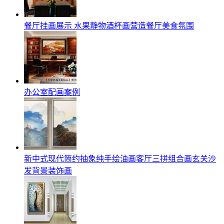
餐厅挂画展示 水果静物酒杯画营造餐厅美食氛围
办公室配画案例
新中式现代简约抽象纯手绘油画客厅三拼组合画玄关沙
发背景装饰画