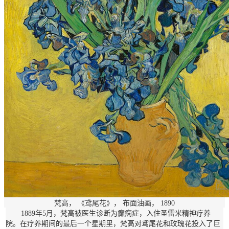
梵高， 《鸢尾花》， 布面油画， 1890
1889年5月，梵高被医生诊断为癫痫症，入住圣雷米精神疗养
院。在疗养期间的最后一个星期里，梵高对鸢尾花和玫瑰花投入了巨