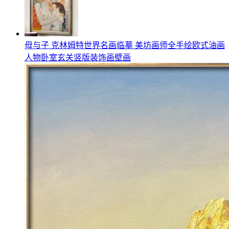
母与子 克林姆特世界名画临摹 美坊画师全手绘欧式油画
人物卧室玄关竖版装饰画壁画