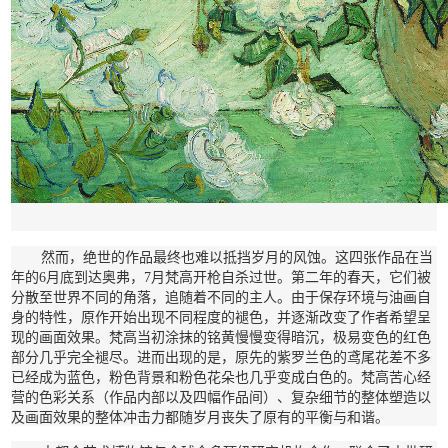
然而，绝世的作品最终也难以抵挡岁月的风蚀。这四张作品在当
年的6月底到达奥弗，7月梵高开枪自杀过世。第二年的春天，它们被
分散至世界不同的角落，追随着不同的主人。由于保存环境与油画自
身的特性，原作开始出现不同程度的褪色，并逐渐改变了作者希望呈
现的画面效果。梵高当初涂抹的铭黄慢慢变得暗沉，极易变色的红色
部分几乎完全褪尽。进而出现的是，原先的紫罗兰色的鸢尾花差不多
已经成为蓝色，粉色背景和粉色花朵也几乎变成白色的。梵高苦心经
营的色彩关系（作品内部以及四幅作品间）、复杂细节的整体塑造以
及画面效果的整体冲击力都随岁月丧失了原有的平衡与和谐。