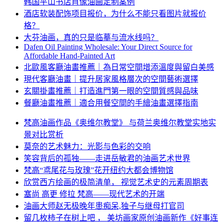
韩国平山书店肖像油画定制案例
酒店软装配饰项目报价，为什么不能只看图片就报价
格？
大芬油画，真的只是临摹与流水线吗？
Dafen Oil Painting Wholesale: Your Direct Source for
Affordable Hand-Painted Art
北歐風客廳油畫推薦｜為日常空間增添溫度與留白美感
現代客廳油畫｜提升居家風格層次的空間藝術選擇
玄關掛畫推薦｜打造進門第一眼的空間質感與品味
餐廳油畫推薦｜適合用餐空間的手繪油畫選擇指南
梵高油画作品《奥维尔教堂》 与荷兰奥维尔教堂实地实
景对比赏析
莫奈的艺术魅力：光影与色彩的交响
笑容背后的孤独——走进岳敏君的油画艺术世界
梵高“鸢尾花与玫瑰”花开纽约大都会博物馆
欣赏西方绘画的极简清单， 视觉艺术史的元素周期表
塞尚 高更 修拉 梵高——现代艺术的开端
油画大师赵无极晚年患痴呆,独子与继母打官司
留几枚柿子在树上吧 ， 美坊画家原创油画新作《好事连