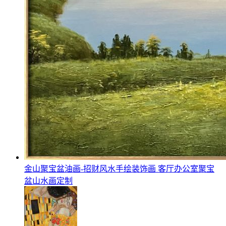
金山聚宝盆油画-招财风水手绘装饰画 客厅办公室聚宝
盆山水画定制