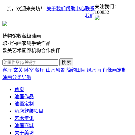
关注我们：
亲，欢迎来美坊！
关于我们
帮助中心
联系
100832
我们
博物馆收藏级油画
职业油画家纯手绘作品
欧美艺术画廊机构合作伙伴
客厅
玄关
卧室
餐厅
山水风景
简约田园
风水画
肖像画定制
油画分类导航
首页
油画作品
油画定制
酒店软装项目
艺术资讯
油画商城
关于美坊