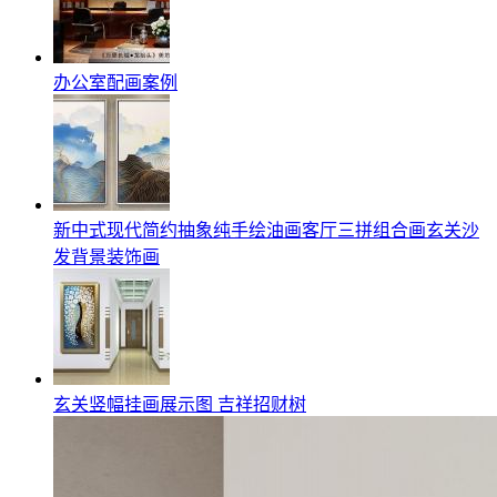
办公室配画案例
新中式现代简约抽象纯手绘油画客厅三拼组合画玄关沙
发背景装饰画
玄关竖幅挂画展示图 吉祥招财树