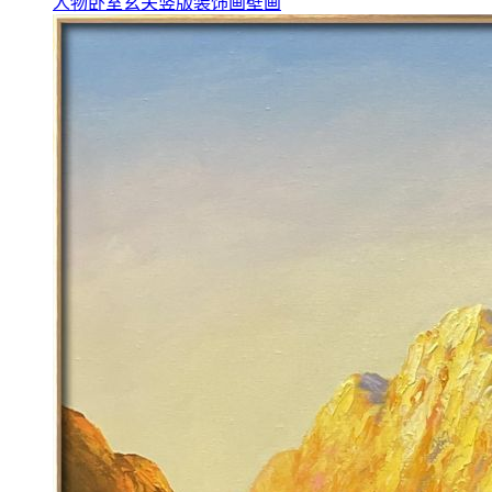
人物卧室玄关竖版装饰画壁画