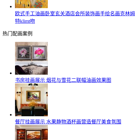
欧式手工油画卧室玄关酒店会所装饰画手绘名画克林姆
特klimt吻
热门配画案例
书房挂画展示 烟花与雪花二联幅油画效果图
餐厅挂画展示 水果静物酒杯画营造餐厅美食氛围