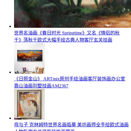
世界名油画《春日时光 Springtime》又名《情侣的秋
千》荡秋千欧式大幅手绘古典人物客厅玄关挂画
《日照金山》 ARTmix原创手绘油画客厅装饰画办公室
靠山油画别墅挂画AM2367
母与子 克林姆特世界名画临摹 美坊画师全手绘欧式油画