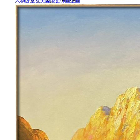
人物卧室玄关竖版装饰画壁画