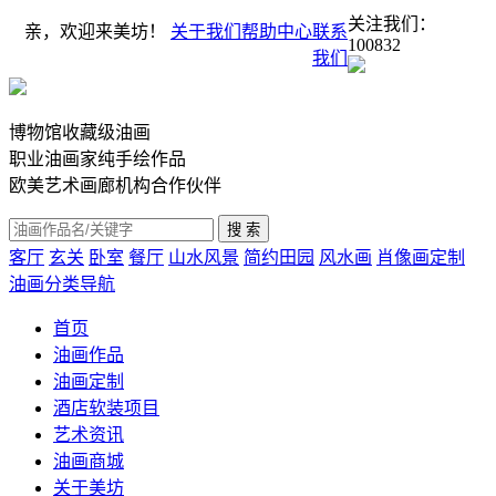
关注我们：
亲，欢迎来美坊！
关于我们
帮助中心
联系
100832
我们
博物馆收藏级油画
职业油画家纯手绘作品
欧美艺术画廊机构合作伙伴
客厅
玄关
卧室
餐厅
山水风景
简约田园
风水画
肖像画定制
油画分类导航
首页
油画作品
油画定制
酒店软装项目
艺术资讯
油画商城
关于美坊