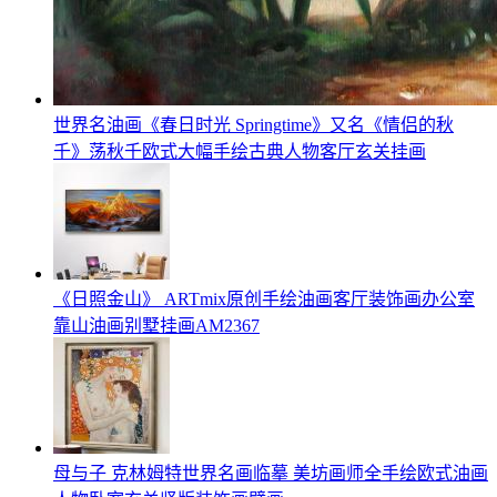
世界名油画《春日时光 Springtime》又名《情侣的秋
千》荡秋千欧式大幅手绘古典人物客厅玄关挂画
《日照金山》 ARTmix原创手绘油画客厅装饰画办公室
靠山油画别墅挂画AM2367
母与子 克林姆特世界名画临摹 美坊画师全手绘欧式油画