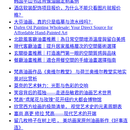
韩国平山书店肖像油画定制案例
酒店软装配饰项目报价，为什么不能只看图片就报价
格？
大芬油画，真的只是临摹与流水线吗？
Dafen Oil Painting Wholesale: Your Direct Source for
Affordable Hand-Painted Art
北歐風客廳油畫推薦｜為日常空間增添溫度與留白美感
現代客廳油畫｜提升居家風格層次的空間藝術選擇
玄關掛畫推薦｜打造進門第一眼的空間質感與品味
餐廳油畫推薦｜適合用餐空間的手繪油畫選擇指南
梵高油画作品《奥维尔教堂》 与荷兰奥维尔教堂实地实
景对比赏析
莫奈的艺术魅力：光影与色彩的交响
笑容背后的孤独——走进岳敏君的油画艺术世界
梵高“鸢尾花与玫瑰”花开纽约大都会博物馆
欣赏西方绘画的极简清单， 视觉艺术史的元素周期表
塞尚 高更 修拉 梵高——现代艺术的开端
留几枚柿子在树上吧 ， 美坊画家原创油画新作《好事连
连》