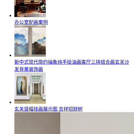
办公室配画案例
新中式现代简约抽象纯手绘油画客厅三拼组合画玄关沙
发背景装饰画
玄关竖幅挂画展示图 吉祥招财树