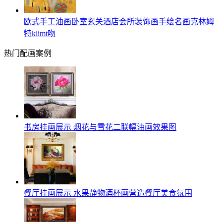
欧式手工油画卧室玄关酒店会所装饰画手绘名画克林姆
特klimt吻
热门配画案例
书房挂画展示 烟花与雪花二联幅油画效果图
餐厅挂画展示 水果静物酒杯画营造餐厅美食氛围