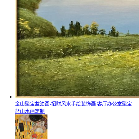
金山聚宝盆油画-招财风水手绘装饰画 客厅办公室聚宝
盆山水画定制