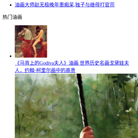
油画大师赵无极晚年患痴呆,独子与继母打官司
热门油画
《马背上的Godiva夫人》油画 世界历史名画戈黛娃夫
人，约翰·柯里尔画中的高贵