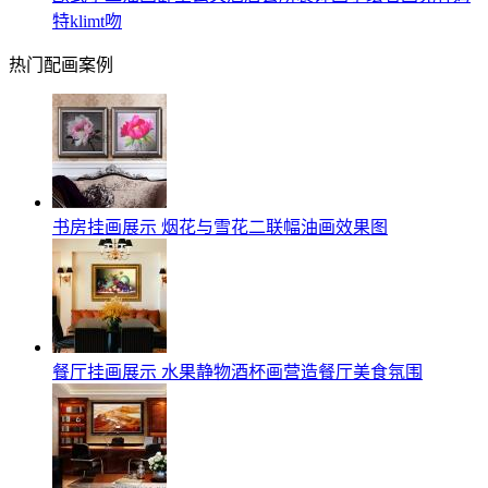
特klimt吻
热门配画案例
书房挂画展示 烟花与雪花二联幅油画效果图
餐厅挂画展示 水果静物酒杯画营造餐厅美食氛围