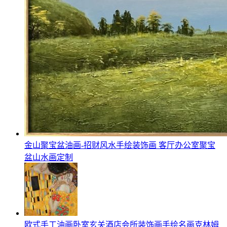
金山聚宝盆油画-招财风水手绘装饰画 客厅办公室聚宝
盆山水画定制
欧式手工油画卧室玄关酒店会所装饰画手绘名画克林姆