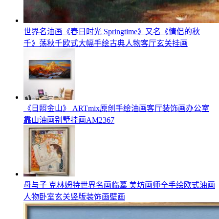
世界名油画《春日时光 Springtime》又名《情侣的秋
千》荡秋千欧式大幅手绘古典人物客厅玄关挂画
《日照金山》 ARTmix原创手绘油画客厅装饰画办公室
靠山油画别墅挂画AM2367
母与子 克林姆特世界名画临摹 美坊画师全手绘欧式油画
人物卧室玄关竖版装饰画壁画