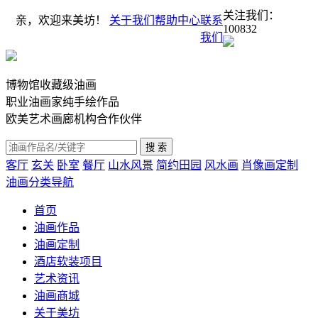
关注我们：
亲，欢迎来美坊！
关于我们
帮助中心
联系
100832
我们
博物馆收藏级油画
职业油画家纯手绘作品
欧美艺术画廊机构合作伙伴
客厅
玄关
卧室
餐厅
山水风景
简约田园
风水画
肖像画定制
油画分类导航
首页
油画作品
油画定制
酒店软装项目
艺术资讯
油画商城
关于美坊