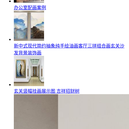
办公室配画案例
新中式现代简约抽象纯手绘油画客厅三拼组合画玄关沙
发背景装饰画
玄关竖幅挂画展示图 吉祥招财树