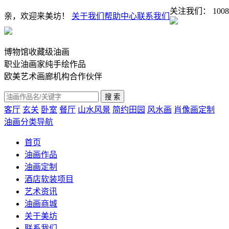
关注我们：
1008
亲，欢迎来美坊！
关于我们
帮助中心
联系我们
博物馆收藏级油画
职业油画家纯手绘作品
欧美艺术画廊机构合作伙伴
客厅
玄关
卧室
餐厅
山水风景
简约田园
风水画
肖像画定制
油画分类导航
首页
油画作品
油画定制
酒店软装项目
艺术资讯
油画商城
关于美坊
联系我们