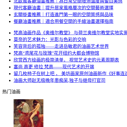
北歐風客廳油畫推薦｜為日常空間增添溫度與留白美感
現代客廳油畫｜提升居家風格層次的空間藝術選擇
玄關掛畫推薦｜打造進門第一眼的空間質感與品味
餐廳油畫推薦｜適合用餐空間的手繪油畫選擇指南
梵高油画作品《奥维尔教堂》 与荷兰奥维尔教堂实地实
莫奈的艺术魅力：光影与色彩的交响
笑容背后的孤独——走进岳敏君的油画艺术世界
梵高“鸢尾花与玫瑰”花开纽约大都会博物馆
欣赏西方绘画的极简清单， 视觉艺术史的元素周期表
塞尚 高更 修拉 梵高——现代艺术的开端
留几枚柿子在树上吧 ， 美坊画家原创油画新作《好事连
油画大师赵无极晚年患痴呆,独子与继母打官司
热门油画