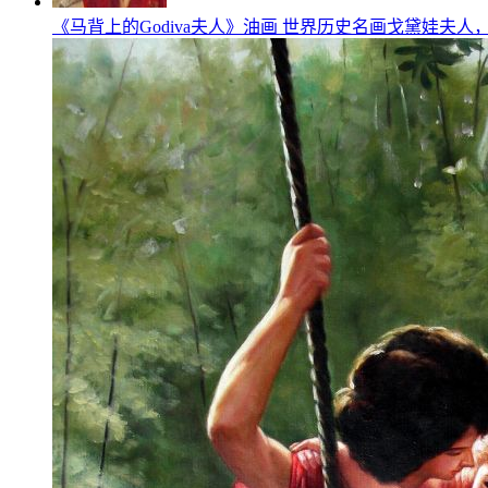
《马背上的Godiva夫人》油画 世界历史名画戈黛娃夫人