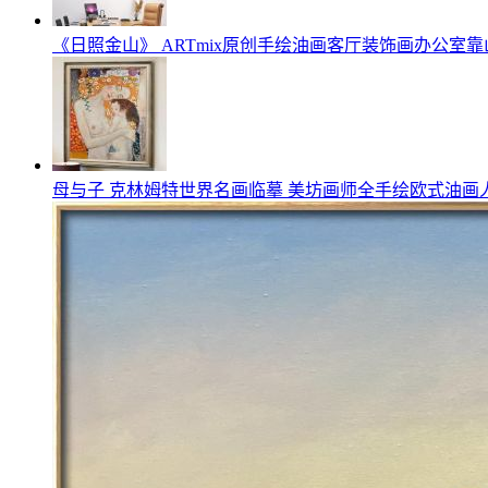
《日照金山》 ARTmix原创手绘油画客厅装饰画办公室靠
母与子 克林姆特世界名画临摹 美坊画师全手绘欧式油画