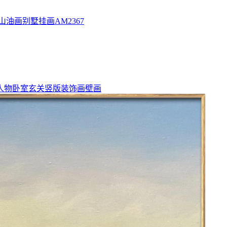
山油画别墅挂画AM2367
人物卧室玄关竖版装饰画壁画