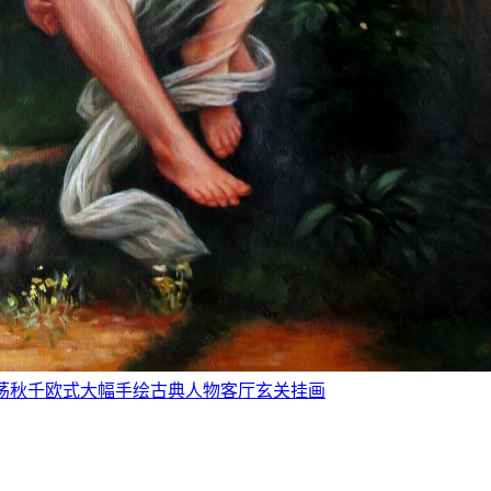
秋千》荡秋千欧式大幅手绘古典人物客厅玄关挂画