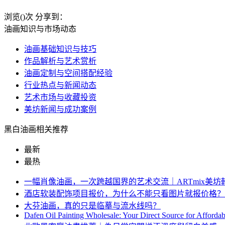
浏览(
)次
分享到：
油画知识与市场动态
油画基础知识与技巧
作品解析与艺术赏析
油画定制与空间搭配经验
行业热点与新闻动态
艺术市场与收藏投资
美坊新闻与成功案例
黑白油画相关推荐
最新
最热
一幅肖像油画，一次跨越国界的艺术交流｜ARTmix美
酒店软装配饰项目报价，为什么不能只看图片就报价格？
大芬油画，真的只是临摹与流水线吗？
Dafen Oil Painting Wholesale: Your Direct Source for Afforda