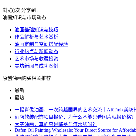
浏览(
)次
分享到：
油画知识与市场动态
油画基础知识与技巧
作品解析与艺术赏析
油画定制与空间搭配经验
行业热点与新闻动态
艺术市场与收藏投资
美坊新闻与成功案例
原创油画购买相关推荐
最新
最热
一幅肖像油画，一次跨越国界的艺术交流｜ARTmix美
酒店软装配饰项目报价，为什么不能只看图片就报价格？
大芬油画，真的只是临摹与流水线吗？
Dafen Oil Painting Wholesale: Your Direct Source for Afforda