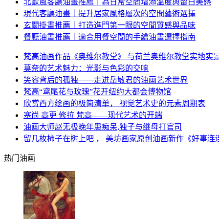
北歐風客廳油畫推薦｜為日常空間增添溫度與留白美感
現代客廳油畫｜提升居家風格層次的空間藝術選擇
玄關掛畫推薦｜打造進門第一眼的空間質感與品味
餐廳油畫推薦｜適合用餐空間的手繪油畫選擇指南
梵高油画作品《奥维尔教堂》 与荷兰奥维尔教堂实地实
莫奈的艺术魅力：光影与色彩的交响
笑容背后的孤独——走进岳敏君的油画艺术世界
梵高“鸢尾花与玫瑰”花开纽约大都会博物馆
欣赏西方绘画的极简清单， 视觉艺术史的元素周期表
塞尚 高更 修拉 梵高——现代艺术的开端
油画大师赵无极晚年患痴呆,独子与继母打官司
留几枚柿子在树上吧 ， 美坊画家原创油画新作《好事连
热门油画