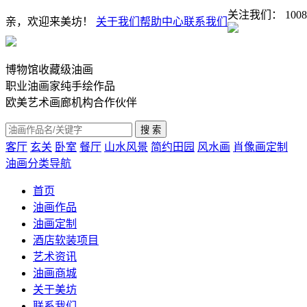
关注我们：
1008
亲，欢迎来美坊！
关于我们
帮助中心
联系我们
博物馆收藏级油画
职业油画家纯手绘作品
欧美艺术画廊机构合作伙伴
客厅
玄关
卧室
餐厅
山水风景
简约田园
风水画
肖像画定制
油画分类导航
首页
油画作品
油画定制
酒店软装项目
艺术资讯
油画商城
关于美坊
联系我们