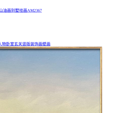
山油画别墅挂画AM2367
人物卧室玄关竖版装饰画壁画