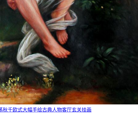
秋千》荡秋千欧式大幅手绘古典人物客厅玄关挂画