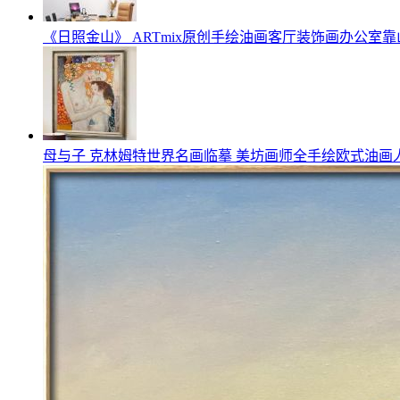
《日照金山》 ARTmix原创手绘油画客厅装饰画办公室靠
母与子 克林姆特世界名画临摹 美坊画师全手绘欧式油画