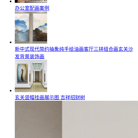
办公室配画案例
新中式现代简约抽象纯手绘油画客厅三拼组合画玄关沙
发背景装饰画
玄关竖幅挂画展示图 吉祥招财树