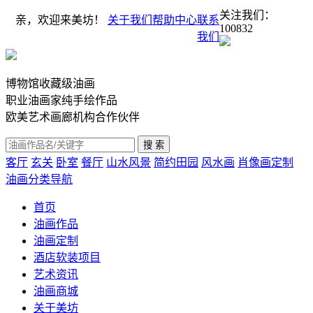
关注我们：
亲，欢迎来美坊！
关于我们
帮助中心
联系
100832
我们
博物馆收藏级油画
职业油画家纯手绘作品
欧美艺术画廊机构合作伙伴
客厅
玄关
卧室
餐厅
山水风景
简约田园
风水画
肖像画定制
油画分类导航
首页
油画作品
油画定制
酒店软装项目
艺术资讯
油画商城
关于美坊