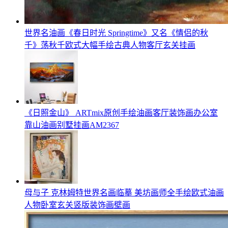
世界名油画《春日时光 Springtime》又名《情侣的秋
千》荡秋千欧式大幅手绘古典人物客厅玄关挂画
《日照金山》 ARTmix原创手绘油画客厅装饰画办公室
靠山油画别墅挂画AM2367
母与子 克林姆特世界名画临摹 美坊画师全手绘欧式油画
人物卧室玄关竖版装饰画壁画