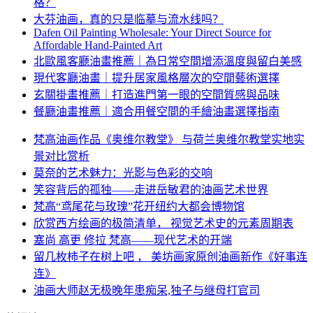
格？
大芬油画，真的只是临摹与流水线吗？
Dafen Oil Painting Wholesale: Your Direct Source for
Affordable Hand-Painted Art
北歐風客廳油畫推薦｜為日常空間增添溫度與留白美感
現代客廳油畫｜提升居家風格層次的空間藝術選擇
玄關掛畫推薦｜打造進門第一眼的空間質感與品味
餐廳油畫推薦｜適合用餐空間的手繪油畫選擇指南
梵高油画作品《奥维尔教堂》 与荷兰奥维尔教堂实地实
景对比赏析
莫奈的艺术魅力：光影与色彩的交响
笑容背后的孤独——走进岳敏君的油画艺术世界
梵高“鸢尾花与玫瑰”花开纽约大都会博物馆
欣赏西方绘画的极简清单， 视觉艺术史的元素周期表
塞尚 高更 修拉 梵高——现代艺术的开端
留几枚柿子在树上吧 ， 美坊画家原创油画新作《好事连
连》
油画大师赵无极晚年患痴呆,独子与继母打官司