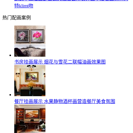
特klimt吻
热门配画案例
书房挂画展示 烟花与雪花二联幅油画效果图
餐厅挂画展示 水果静物酒杯画营造餐厅美食氛围