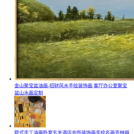
金山聚宝盆油画-招财风水手绘装饰画 客厅办公室聚宝
盆山水画定制
欧式手工油画卧室玄关酒店会所装饰画手绘名画克林姆