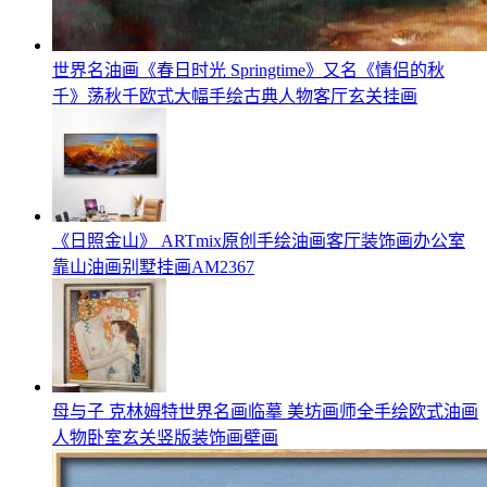
世界名油画《春日时光 Springtime》又名《情侣的秋
千》荡秋千欧式大幅手绘古典人物客厅玄关挂画
《日照金山》 ARTmix原创手绘油画客厅装饰画办公室
靠山油画别墅挂画AM2367
母与子 克林姆特世界名画临摹 美坊画师全手绘欧式油画
人物卧室玄关竖版装饰画壁画