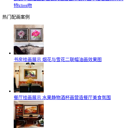
特klimt吻
热门配画案例
书房挂画展示 烟花与雪花二联幅油画效果图
餐厅挂画展示 水果静物酒杯画营造餐厅美食氛围