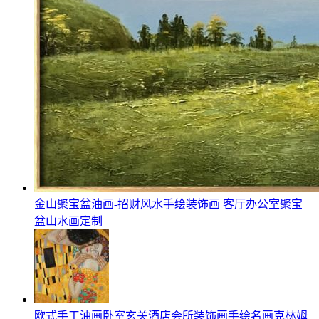
金山聚宝盆油画-招财风水手绘装饰画 客厅办公室聚宝
盆山水画定制
欧式手工油画卧室玄关酒店会所装饰画手绘名画克林姆