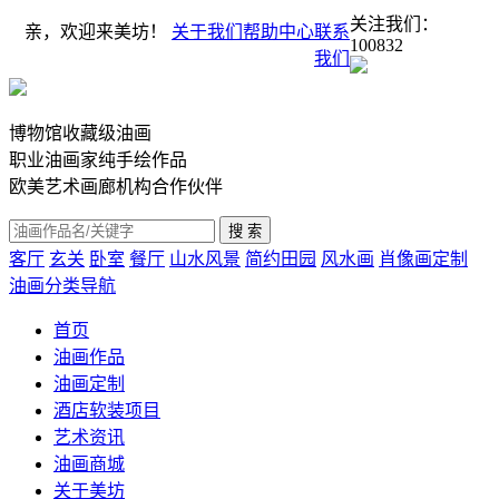
关注我们：
亲，欢迎来美坊！
关于我们
帮助中心
联系
100832
我们
博物馆收藏级油画
职业油画家纯手绘作品
欧美艺术画廊机构合作伙伴
客厅
玄关
卧室
餐厅
山水风景
简约田园
风水画
肖像画定制
油画分类导航
首页
油画作品
油画定制
酒店软装项目
艺术资讯
油画商城
关于美坊