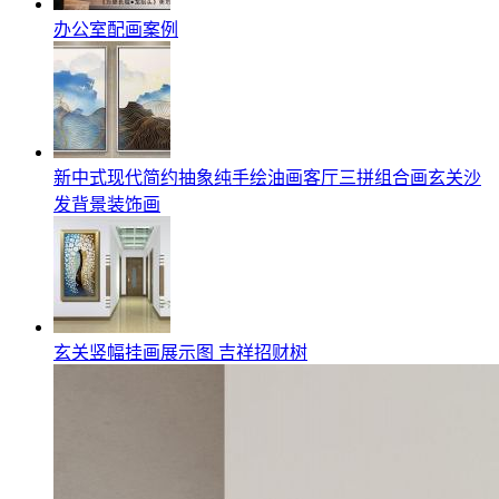
办公室配画案例
新中式现代简约抽象纯手绘油画客厅三拼组合画玄关沙
发背景装饰画
玄关竖幅挂画展示图 吉祥招财树