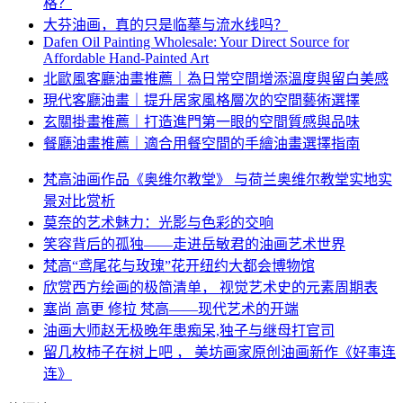
格？
大芬油画，真的只是临摹与流水线吗？
Dafen Oil Painting Wholesale: Your Direct Source for
Affordable Hand-Painted Art
北歐風客廳油畫推薦｜為日常空間增添溫度與留白美感
現代客廳油畫｜提升居家風格層次的空間藝術選擇
玄關掛畫推薦｜打造進門第一眼的空間質感與品味
餐廳油畫推薦｜適合用餐空間的手繪油畫選擇指南
梵高油画作品《奥维尔教堂》 与荷兰奥维尔教堂实地实
景对比赏析
莫奈的艺术魅力：光影与色彩的交响
笑容背后的孤独——走进岳敏君的油画艺术世界
梵高“鸢尾花与玫瑰”花开纽约大都会博物馆
欣赏西方绘画的极简清单， 视觉艺术史的元素周期表
塞尚 高更 修拉 梵高——现代艺术的开端
油画大师赵无极晚年患痴呆,独子与继母打官司
留几枚柿子在树上吧 ， 美坊画家原创油画新作《好事连
连》