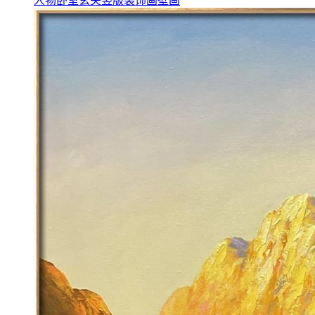
人物卧室玄关竖版装饰画壁画