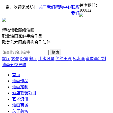
关注我们：
亲，欢迎来美坊！
关于我们
帮助中心
联系
100832
我们
博物馆收藏级油画
职业油画家纯手绘作品
欧美艺术画廊机构合作伙伴
客厅
玄关
卧室
餐厅
山水风景
简约田园
风水画
肖像画定制
油画分类导航
首页
油画作品
油画定制
酒店软装项目
艺术资讯
油画商城
关于美坊