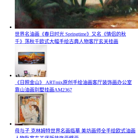
世界名油画《春日时光 Springtime》又名《情侣的秋
千》荡秋千欧式大幅手绘古典人物客厅玄关挂画
《日照金山》 ARTmix原创手绘油画客厅装饰画办公室
靠山油画别墅挂画AM2367
母与子 克林姆特世界名画临摹 美坊画师全手绘欧式油画