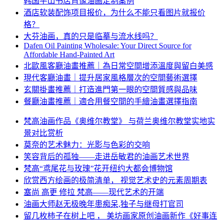
韩国平山书店肖像油画定制案例
酒店软装配饰项目报价，为什么不能只看图片就报价
格？
大芬油画，真的只是临摹与流水线吗？
Dafen Oil Painting Wholesale: Your Direct Source for
Affordable Hand-Painted Art
北歐風客廳油畫推薦｜為日常空間增添溫度與留白美感
現代客廳油畫｜提升居家風格層次的空間藝術選擇
玄關掛畫推薦｜打造進門第一眼的空間質感與品味
餐廳油畫推薦｜適合用餐空間的手繪油畫選擇指南
梵高油画作品《奥维尔教堂》 与荷兰奥维尔教堂实地实
景对比赏析
莫奈的艺术魅力：光影与色彩的交响
笑容背后的孤独——走进岳敏君的油画艺术世界
梵高“鸢尾花与玫瑰”花开纽约大都会博物馆
欣赏西方绘画的极简清单， 视觉艺术史的元素周期表
塞尚 高更 修拉 梵高——现代艺术的开端
油画大师赵无极晚年患痴呆,独子与继母打官司
留几枚柿子在树上吧 ， 美坊画家原创油画新作《好事连