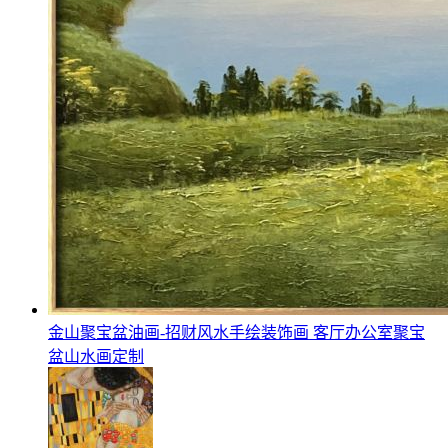
金山聚宝盆油画-招财风水手绘装饰画 客厅办公室聚宝
盆山水画定制