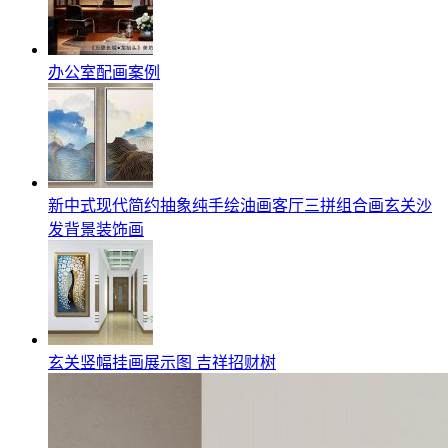
办公室配画案例
新中式现代简约抽象纯手绘油画客厅三拼组合画玄关沙
发背景装饰画
玄关竖幅挂画展示图 吉祥招财树