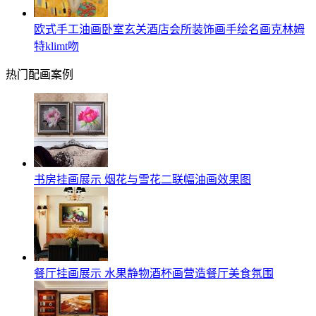
欧式手工油画卧室玄关酒店会所装饰画手绘名画克林姆
特klimt吻
热门配画案例
书房挂画展示 烟花与雪花二联幅油画效果图
餐厅挂画展示 水果静物酒杯画营造餐厅美食氛围