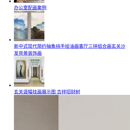
办公室配画案例
新中式现代简约抽象纯手绘油画客厅三拼组合画玄关沙
发背景装饰画
玄关竖幅挂画展示图 吉祥招财树