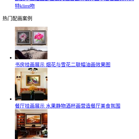
特klimt吻
热门配画案例
书房挂画展示 烟花与雪花二联幅油画效果图
餐厅挂画展示 水果静物酒杯画营造餐厅美食氛围