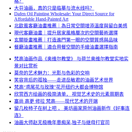
格？
大芬油画，真的只是临摹与流水线吗？
Dafen Oil Painting Wholesale: Your Direct Source for
Affordable Hand-Painted Art
北歐風客廳油畫推薦｜為日常空間增添溫度與留白美感
現代客廳油畫｜提升居家風格層次的空間藝術選擇
玄關掛畫推薦｜打造進門第一眼的空間質感與品味
餐廳油畫推薦｜適合用餐空間的手繪油畫選擇指南
梵高油画作品《奥维尔教堂》 与荷兰奥维尔教堂实地实
景对比赏析
莫奈的艺术魅力：光影与色彩的交响
笑容背后的孤独——走进岳敏君的油画艺术世界
梵高“鸢尾花与玫瑰”花开纽约大都会博物馆
欣赏西方绘画的极简清单， 视觉艺术史的元素周期表
塞尚 高更 修拉 梵高——现代艺术的开端
留几枚柿子在树上吧 ， 美坊画家原创油画新作《好事连
连》
油画大师赵无极晚年患痴呆,独子与继母打官司