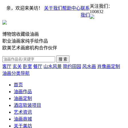
关注我们：
亲，欢迎来美坊！
关于我们
帮助中心
联系
100832
我们
博物馆收藏级油画
职业油画家纯手绘作品
欧美艺术画廊机构合作伙伴
客厅
玄关
卧室
餐厅
山水风景
简约田园
风水画
肖像画定制
油画分类导航
首页
油画作品
油画定制
酒店软装项目
艺术资讯
油画商城
关于美坊