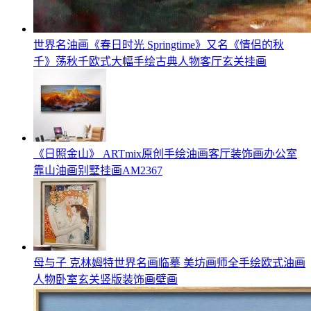
世界名油画《春日时光 Springtime》又名《情侣的秋
千》荡秋千欧式大幅手绘古典人物客厅玄关挂画
《日照金山》 ARTmix原创手绘油画客厅装饰画办公室
靠山油画别墅挂画AM2367
母与子 克林姆特世界名画临摹 美坊画师全手绘欧式油画
人物卧室玄关竖版装饰画壁画