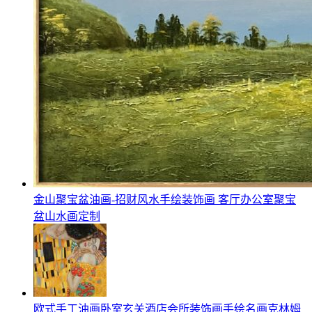
金山聚宝盆油画-招财风水手绘装饰画 客厅办公室聚宝
盆山水画定制
欧式手工油画卧室玄关酒店会所装饰画手绘名画克林姆