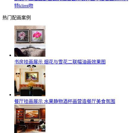
特klimt吻
热门配画案例
书房挂画展示 烟花与雪花二联幅油画效果图
餐厅挂画展示 水果静物酒杯画营造餐厅美食氛围