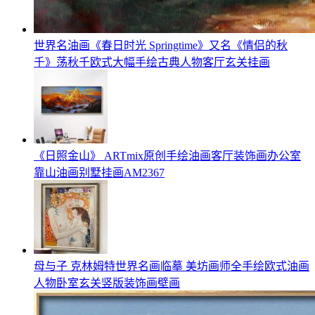
世界名油画《春日时光 Springtime》又名《情侣的秋
千》荡秋千欧式大幅手绘古典人物客厅玄关挂画
《日照金山》 ARTmix原创手绘油画客厅装饰画办公室
靠山油画别墅挂画AM2367
母与子 克林姆特世界名画临摹 美坊画师全手绘欧式油画
人物卧室玄关竖版装饰画壁画