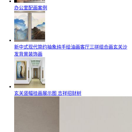
办公室配画案例
新中式现代简约抽象纯手绘油画客厅三拼组合画玄关沙
发背景装饰画
玄关竖幅挂画展示图 吉祥招财树