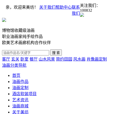
关注我们：
亲，欢迎来美坊！
关于我们
帮助中心
联系
100832
我们
博物馆收藏级油画
职业油画家纯手绘作品
欧美艺术画廊机构合作伙伴
客厅
玄关
卧室
餐厅
山水风景
简约田园
风水画
肖像画定制
油画分类导航
首页
油画作品
油画定制
酒店软装项目
艺术资讯
油画商城
关于美坊