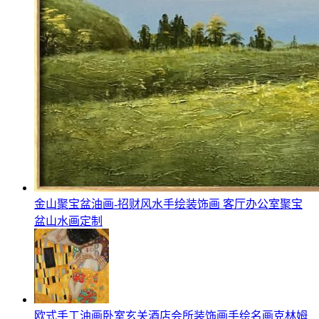
金山聚宝盆油画-招财风水手绘装饰画 客厅办公室聚宝
盆山水画定制
欧式手工油画卧室玄关酒店会所装饰画手绘名画克林姆