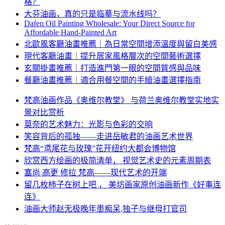
格？
大芬油画，真的只是临摹与流水线吗？
Dafen Oil Painting Wholesale: Your Direct Source for
Affordable Hand-Painted Art
北歐風客廳油畫推薦｜為日常空間增添溫度與留白美感
現代客廳油畫｜提升居家風格層次的空間藝術選擇
玄關掛畫推薦｜打造進門第一眼的空間質感與品味
餐廳油畫推薦｜適合用餐空間的手繪油畫選擇指南
梵高油画作品《奥维尔教堂》 与荷兰奥维尔教堂实地实
景对比赏析
莫奈的艺术魅力：光影与色彩的交响
笑容背后的孤独——走进岳敏君的油画艺术世界
梵高“鸢尾花与玫瑰”花开纽约大都会博物馆
欣赏西方绘画的极简清单， 视觉艺术史的元素周期表
塞尚 高更 修拉 梵高——现代艺术的开端
留几枚柿子在树上吧 ， 美坊画家原创油画新作《好事连
连》
油画大师赵无极晚年患痴呆,独子与继母打官司