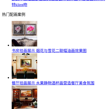
特klimt吻
热门配画案例
书房挂画展示 烟花与雪花二联幅油画效果图
餐厅挂画展示 水果静物酒杯画营造餐厅美食氛围