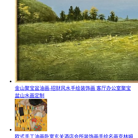
金山聚宝盆油画-招财风水手绘装饰画 客厅办公室聚宝
盆山水画定制
欧式手工油画卧室玄关酒店会所装饰画手绘名画克林姆