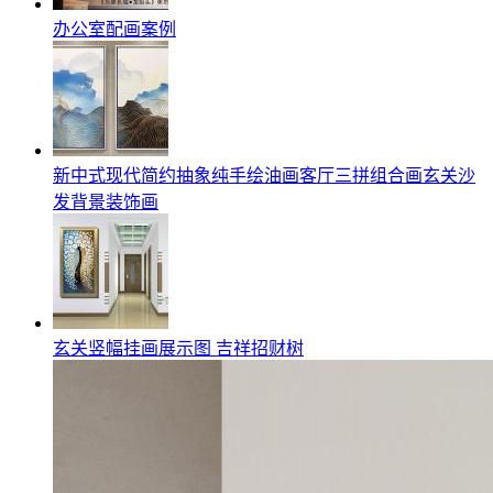
办公室配画案例
新中式现代简约抽象纯手绘油画客厅三拼组合画玄关沙
发背景装饰画
玄关竖幅挂画展示图 吉祥招财树