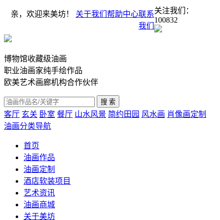
关注我们：
亲，欢迎来美坊！
关于我们
帮助中心
联系
100832
我们
博物馆收藏级油画
职业油画家纯手绘作品
欧美艺术画廊机构合作伙伴
客厅
玄关
卧室
餐厅
山水风景
简约田园
风水画
肖像画定制
油画分类导航
首页
油画作品
油画定制
酒店软装项目
艺术资讯
油画商城
关于美坊