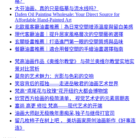
格？
大芬油画，真的只是临摹与流水线吗？
Dafen Oil Painting Wholesale: Your Direct Source for
Affordable Hand-Painted Art
北歐風客廳油畫推薦｜為日常空間增添溫度與留白美感
現代客廳油畫｜提升居家風格層次的空間藝術選擇
玄關掛畫推薦｜打造進門第一眼的空間質感與品味
餐廳油畫推薦｜適合用餐空間的手繪油畫選擇指南
梵高油画作品《奥维尔教堂》 与荷兰奥维尔教堂实地实
景对比赏析
莫奈的艺术魅力：光影与色彩的交响
笑容背后的孤独——走进岳敏君的油画艺术世界
梵高“鸢尾花与玫瑰”花开纽约大都会博物馆
欣赏西方绘画的极简清单， 视觉艺术史的元素周期表
塞尚 高更 修拉 梵高——现代艺术的开端
油画大师赵无极晚年患痴呆,独子与继母打官司
留几枚柿子在树上吧 ， 美坊画家原创油画新作《好事连
连》