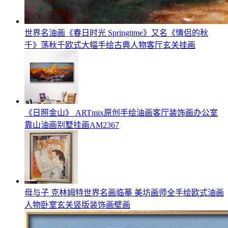
世界名油画《春日时光 Springtime》又名《情侣的秋
千》荡秋千欧式大幅手绘古典人物客厅玄关挂画
《日照金山》 ARTmix原创手绘油画客厅装饰画办公室
靠山油画别墅挂画AM2367
母与子 克林姆特世界名画临摹 美坊画师全手绘欧式油画
人物卧室玄关竖版装饰画壁画