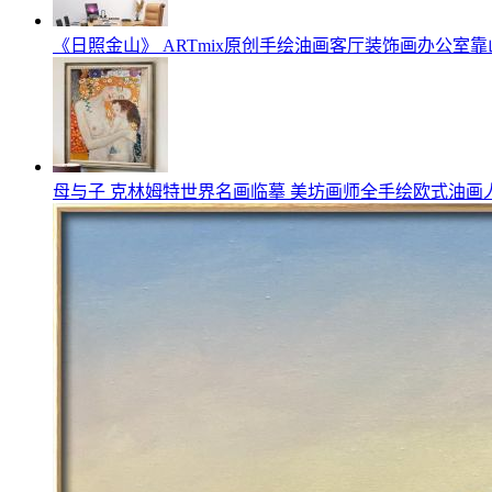
《日照金山》 ARTmix原创手绘油画客厅装饰画办公室靠
母与子 克林姆特世界名画临摹 美坊画师全手绘欧式油画