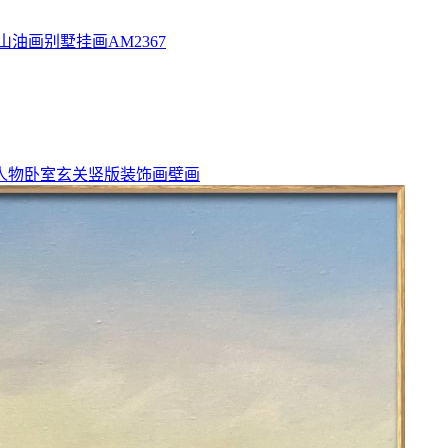
山油画别墅挂画AM2367
人物卧室玄关竖版装饰画壁画