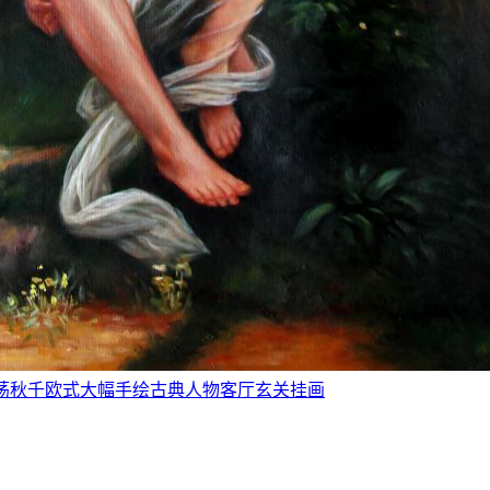
秋千》荡秋千欧式大幅手绘古典人物客厅玄关挂画