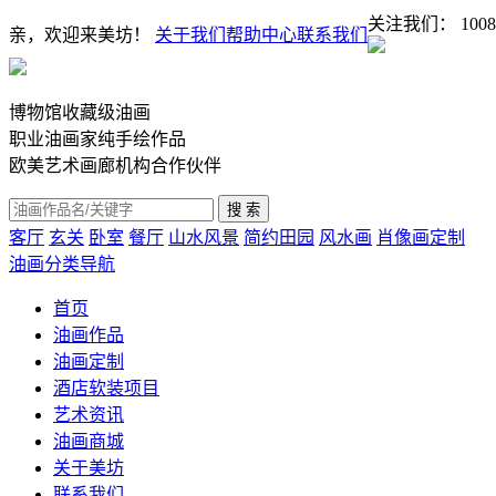
关注我们：
1008
亲，欢迎来美坊！
关于我们
帮助中心
联系我们
博物馆收藏级油画
职业油画家纯手绘作品
欧美艺术画廊机构合作伙伴
客厅
玄关
卧室
餐厅
山水风景
简约田园
风水画
肖像画定制
油画分类导航
首页
油画作品
油画定制
酒店软装项目
艺术资讯
油画商城
关于美坊
联系我们