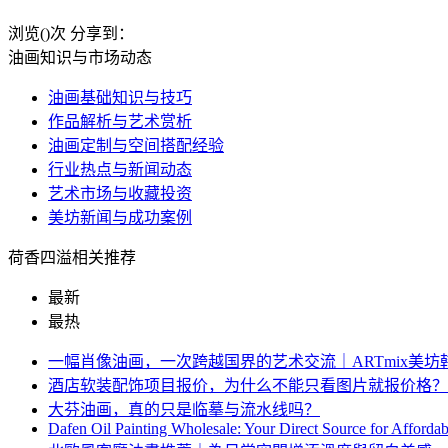
浏览(
)次
分享到：
油画知识与市场动态
油画基础知识与技巧
作品解析与艺术赏析
油画定制与空间搭配经验
行业热点与新闻动态
艺术市场与收藏投资
美坊新闻与成功案例
荷香四溢相关推荐
最新
最热
一幅肖像油画，一次跨越国界的艺术交流｜ARTmix美
酒店软装配饰项目报价，为什么不能只看图片就报价格？
大芬油画，真的只是临摹与流水线吗？
Dafen Oil Painting Wholesale: Your Direct Source for Afforda