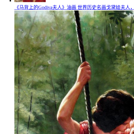
《马背上的Godiva夫人》油画 世界历史名画戈黛娃夫人