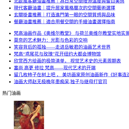
北歐風客廳油畫推薦｜為日常空間增添溫度與留白美感
現代客廳油畫｜提升居家風格層次的空間藝術選擇
玄關掛畫推薦｜打造進門第一眼的空間質感與品味
餐廳油畫推薦｜適合用餐空間的手繪油畫選擇指南
梵高油画作品《奥维尔教堂》 与荷兰奥维尔教堂实地实
莫奈的艺术魅力：光影与色彩的交响
笑容背后的孤独——走进岳敏君的油画艺术世界
梵高“鸢尾花与玫瑰”花开纽约大都会博物馆
欣赏西方绘画的极简清单， 视觉艺术史的元素周期表
塞尚 高更 修拉 梵高——现代艺术的开端
留几枚柿子在树上吧 ， 美坊画家原创油画新作《好事连
油画大师赵无极晚年患痴呆,独子与继母打官司
热门油画