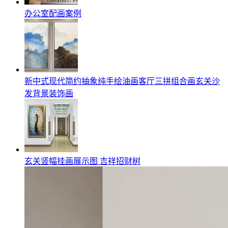
办公室配画案例
新中式现代简约抽象纯手绘油画客厅三拼组合画玄关沙
发背景装饰画
玄关竖幅挂画展示图 吉祥招财树