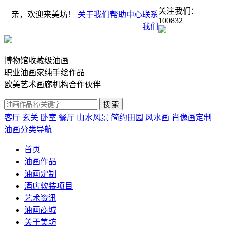
关注我们：
亲，欢迎来美坊！
关于我们
帮助中心
联系
100832
我们
博物馆收藏级油画
职业油画家纯手绘作品
欧美艺术画廊机构合作伙伴
客厅
玄关
卧室
餐厅
山水风景
简约田园
风水画
肖像画定制
油画分类导航
首页
油画作品
油画定制
酒店软装项目
艺术资讯
油画商城
关于美坊