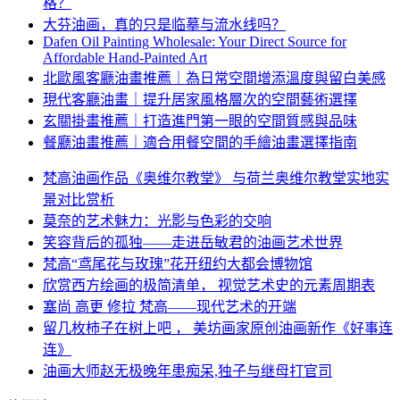
格？
大芬油画，真的只是临摹与流水线吗？
Dafen Oil Painting Wholesale: Your Direct Source for
Affordable Hand-Painted Art
北歐風客廳油畫推薦｜為日常空間增添溫度與留白美感
現代客廳油畫｜提升居家風格層次的空間藝術選擇
玄關掛畫推薦｜打造進門第一眼的空間質感與品味
餐廳油畫推薦｜適合用餐空間的手繪油畫選擇指南
梵高油画作品《奥维尔教堂》 与荷兰奥维尔教堂实地实
景对比赏析
莫奈的艺术魅力：光影与色彩的交响
笑容背后的孤独——走进岳敏君的油画艺术世界
梵高“鸢尾花与玫瑰”花开纽约大都会博物馆
欣赏西方绘画的极简清单， 视觉艺术史的元素周期表
塞尚 高更 修拉 梵高——现代艺术的开端
留几枚柿子在树上吧 ， 美坊画家原创油画新作《好事连
连》
油画大师赵无极晚年患痴呆,独子与继母打官司