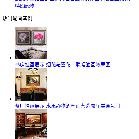
特klimt吻
热门配画案例
书房挂画展示 烟花与雪花二联幅油画效果图
餐厅挂画展示 水果静物酒杯画营造餐厅美食氛围