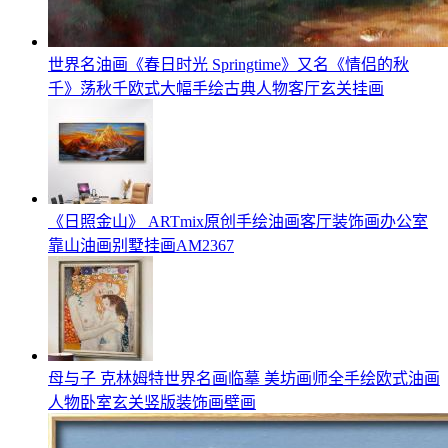
世界名油画《春日时光 Springtime》又名《情侣的秋
千》荡秋千欧式大幅手绘古典人物客厅玄关挂画
《日照金山》 ARTmix原创手绘油画客厅装饰画办公室
靠山油画别墅挂画AM2367
母与子 克林姆特世界名画临摹 美坊画师全手绘欧式油画
人物卧室玄关竖版装饰画壁画