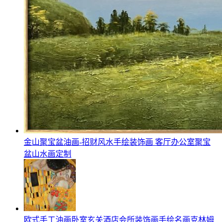
金山聚宝盆油画-招财风水手绘装饰画 客厅办公室聚宝
盆山水画定制
欧式手工油画卧室玄关酒店会所装饰画手绘名画克林姆