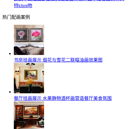
特klimt吻
热门配画案例
书房挂画展示 烟花与雪花二联幅油画效果图
餐厅挂画展示 水果静物酒杯画营造餐厅美食氛围