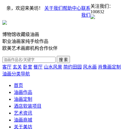
关注我们：
亲，欢迎来美坊！
关于我们
帮助中心
联系
100832
我们
博物馆收藏级油画
职业油画家纯手绘作品
欧美艺术画廊机构合作伙伴
客厅
玄关
卧室
餐厅
山水风景
简约田园
风水画
肖像画定制
油画分类导航
首页
油画作品
油画定制
酒店软装项目
艺术资讯
油画商城
关于美坊