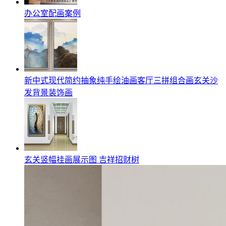
办公室配画案例
新中式现代简约抽象纯手绘油画客厅三拼组合画玄关沙
发背景装饰画
玄关竖幅挂画展示图 吉祥招财树