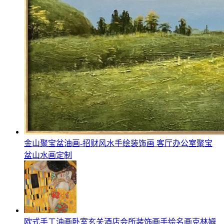
金山聚宝盆油画-招财风水手绘装饰画 客厅办公室聚宝
盆山水画定制
欧式手工油画卧室玄关酒店会所装饰画手绘名画克林姆