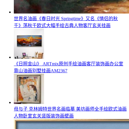
世界名油画《春日时光 Springtime》又名《情侣的秋
千》荡秋千欧式大幅手绘古典人物客厅玄关挂画
《日照金山》 ARTmix原创手绘油画客厅装饰画办公室
靠山油画别墅挂画AM2367
母与子 克林姆特世界名画临摹 美坊画师全手绘欧式油画
人物卧室玄关竖版装饰画壁画