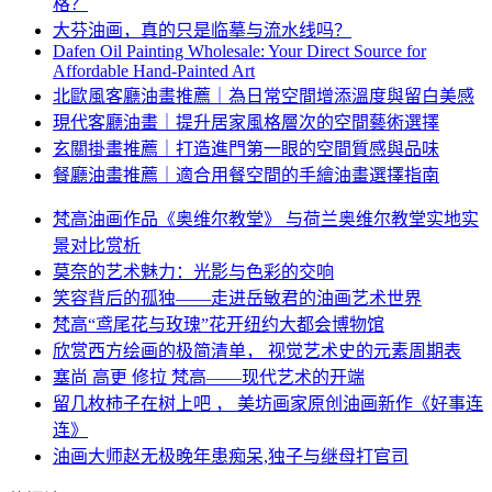
格？
大芬油画，真的只是临摹与流水线吗？
Dafen Oil Painting Wholesale: Your Direct Source for
Affordable Hand-Painted Art
北歐風客廳油畫推薦｜為日常空間增添溫度與留白美感
現代客廳油畫｜提升居家風格層次的空間藝術選擇
玄關掛畫推薦｜打造進門第一眼的空間質感與品味
餐廳油畫推薦｜適合用餐空間的手繪油畫選擇指南
梵高油画作品《奥维尔教堂》 与荷兰奥维尔教堂实地实
景对比赏析
莫奈的艺术魅力：光影与色彩的交响
笑容背后的孤独——走进岳敏君的油画艺术世界
梵高“鸢尾花与玫瑰”花开纽约大都会博物馆
欣赏西方绘画的极简清单， 视觉艺术史的元素周期表
塞尚 高更 修拉 梵高——现代艺术的开端
留几枚柿子在树上吧 ， 美坊画家原创油画新作《好事连
连》
油画大师赵无极晚年患痴呆,独子与继母打官司