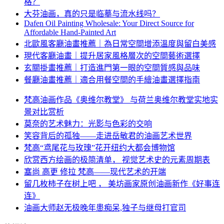
格？
大芬油画，真的只是临摹与流水线吗？
Dafen Oil Painting Wholesale: Your Direct Source for
Affordable Hand-Painted Art
北歐風客廳油畫推薦｜為日常空間增添溫度與留白美感
現代客廳油畫｜提升居家風格層次的空間藝術選擇
玄關掛畫推薦｜打造進門第一眼的空間質感與品味
餐廳油畫推薦｜適合用餐空間的手繪油畫選擇指南
梵高油画作品《奥维尔教堂》 与荷兰奥维尔教堂实地实
景对比赏析
莫奈的艺术魅力：光影与色彩的交响
笑容背后的孤独——走进岳敏君的油画艺术世界
梵高“鸢尾花与玫瑰”花开纽约大都会博物馆
欣赏西方绘画的极简清单， 视觉艺术史的元素周期表
塞尚 高更 修拉 梵高——现代艺术的开端
留几枚柿子在树上吧 ， 美坊画家原创油画新作《好事连
连》
油画大师赵无极晚年患痴呆,独子与继母打官司