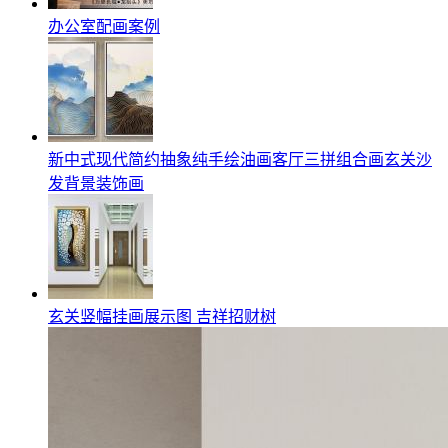
办公室配画案例
新中式现代简约抽象纯手绘油画客厅三拼组合画玄关沙
发背景装饰画
玄关竖幅挂画展示图 吉祥招财树