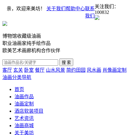
关注我们：
亲，欢迎来美坊！
关于我们
帮助中心
联系
100832
我们
博物馆收藏级油画
职业油画家纯手绘作品
欧美艺术画廊机构合作伙伴
客厅
玄关
卧室
餐厅
山水风景
简约田园
风水画
肖像画定制
油画分类导航
首页
油画作品
油画定制
酒店软装项目
艺术资讯
油画商城
关于美坊