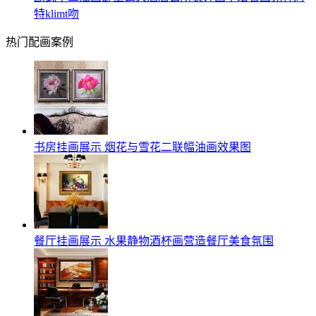
特klimt吻
热门配画案例
书房挂画展示 烟花与雪花二联幅油画效果图
餐厅挂画展示 水果静物酒杯画营造餐厅美食氛围