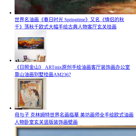
世界名油画《春日时光 Springtime》又名《情侣的秋
千》荡秋千欧式大幅手绘古典人物客厅玄关挂画
《日照金山》 ARTmix原创手绘油画客厅装饰画办公室
靠山油画别墅挂画AM2367
母与子 克林姆特世界名画临摹 美坊画师全手绘欧式油画
人物卧室玄关竖版装饰画壁画