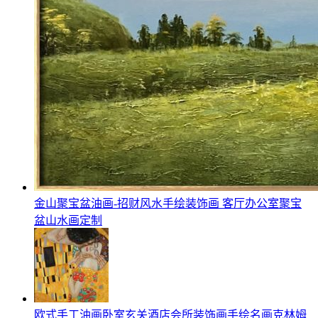
金山聚宝盆油画-招财风水手绘装饰画 客厅办公室聚宝
盆山水画定制
欧式手工油画卧室玄关酒店会所装饰画手绘名画克林姆