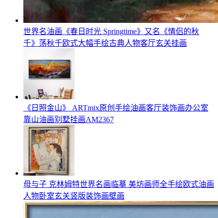
世界名油画《春日时光 Springtime》又名《情侣的秋
千》荡秋千欧式大幅手绘古典人物客厅玄关挂画
《日照金山》 ARTmix原创手绘油画客厅装饰画办公室
靠山油画别墅挂画AM2367
母与子 克林姆特世界名画临摹 美坊画师全手绘欧式油画
人物卧室玄关竖版装饰画壁画