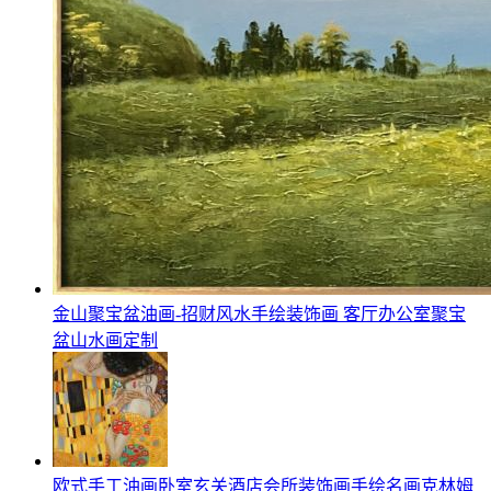
金山聚宝盆油画-招财风水手绘装饰画 客厅办公室聚宝
盆山水画定制
欧式手工油画卧室玄关酒店会所装饰画手绘名画克林姆