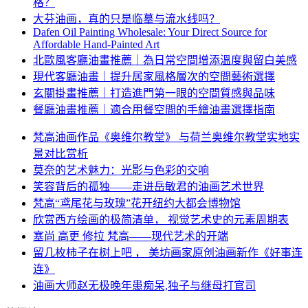
格？
大芬油画，真的只是临摹与流水线吗？
Dafen Oil Painting Wholesale: Your Direct Source for
Affordable Hand-Painted Art
北歐風客廳油畫推薦｜為日常空間增添溫度與留白美感
現代客廳油畫｜提升居家風格層次的空間藝術選擇
玄關掛畫推薦｜打造進門第一眼的空間質感與品味
餐廳油畫推薦｜適合用餐空間的手繪油畫選擇指南
梵高油画作品《奥维尔教堂》 与荷兰奥维尔教堂实地实
景对比赏析
莫奈的艺术魅力：光影与色彩的交响
笑容背后的孤独——走进岳敏君的油画艺术世界
梵高“鸢尾花与玫瑰”花开纽约大都会博物馆
欣赏西方绘画的极简清单， 视觉艺术史的元素周期表
塞尚 高更 修拉 梵高——现代艺术的开端
留几枚柿子在树上吧 ， 美坊画家原创油画新作《好事连
连》
油画大师赵无极晚年患痴呆,独子与继母打官司