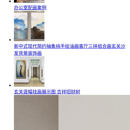
办公室配画案例
新中式现代简约抽象纯手绘油画客厅三拼组合画玄关沙
发背景装饰画
玄关竖幅挂画展示图 吉祥招财树