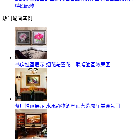
特klimt吻
热门配画案例
书房挂画展示 烟花与雪花二联幅油画效果图
餐厅挂画展示 水果静物酒杯画营造餐厅美食氛围