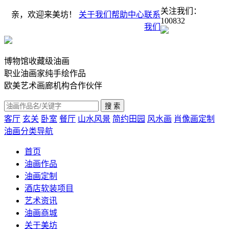
关注我们：
亲，欢迎来美坊！
关于我们
帮助中心
联系
100832
我们
博物馆收藏级油画
职业油画家纯手绘作品
欧美艺术画廊机构合作伙伴
客厅
玄关
卧室
餐厅
山水风景
简约田园
风水画
肖像画定制
油画分类导航
首页
油画作品
油画定制
酒店软装项目
艺术资讯
油画商城
关于美坊