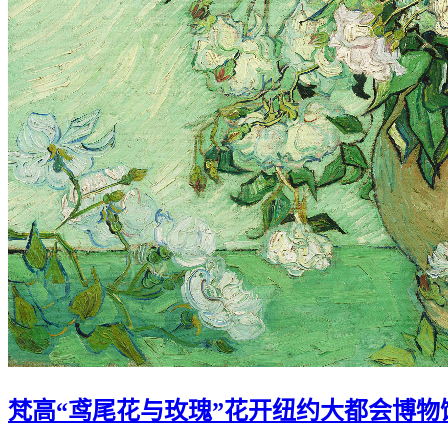
梵高“鸢尾花与玫瑰”花开纽约大都会博物