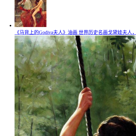
《马背上的Godiva夫人》油画 世界历史名画戈黛娃夫人