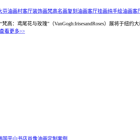
大芬油画村客厅装饰画
梵高名画复刻
油画客厅挂画
纯手绘油画客
“梵高：鸢尾花与玫瑰”（VanGogh:IrisesandRoses）
查看更多>>
坊韩国平山书店肖像油画定制案例