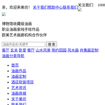
关注我们：
1008
亲，欢迎来美坊！
关于我们
帮助中心
联系我们
博物馆收藏级油画
职业油画家纯手绘作品
欧美艺术画廊机构合作伙伴
客厅
玄关
卧室
餐厅
山水风景
简约田园
风水画
肖像画定制
油画分类导航
首页
油画作品
油画定制
酒店软装项目
艺术资讯
油画商城
关于美坊
联系我们