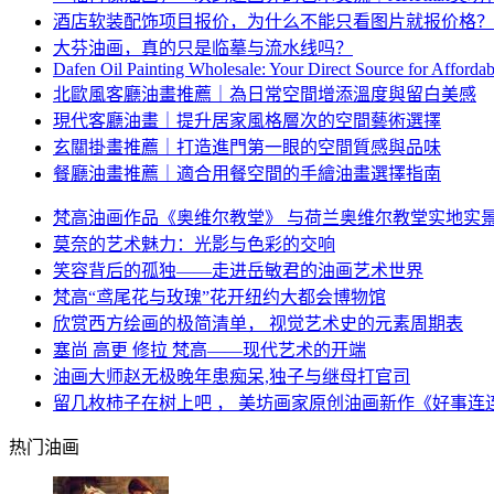
酒店软装配饰项目报价，为什么不能只看图片就报价格？
大芬油画，真的只是临摹与流水线吗？
Dafen Oil Painting Wholesale: Your Direct Source for Afforda
北歐風客廳油畫推薦｜為日常空間增添溫度與留白美感
現代客廳油畫｜提升居家風格層次的空間藝術選擇
玄關掛畫推薦｜打造進門第一眼的空間質感與品味
餐廳油畫推薦｜適合用餐空間的手繪油畫選擇指南
梵高油画作品《奥维尔教堂》 与荷兰奥维尔教堂实地实
莫奈的艺术魅力：光影与色彩的交响
笑容背后的孤独——走进岳敏君的油画艺术世界
梵高“鸢尾花与玫瑰”花开纽约大都会博物馆
欣赏西方绘画的极简清单， 视觉艺术史的元素周期表
塞尚 高更 修拉 梵高——现代艺术的开端
油画大师赵无极晚年患痴呆,独子与继母打官司
留几枚柿子在树上吧 ， 美坊画家原创油画新作《好事连
热门油画