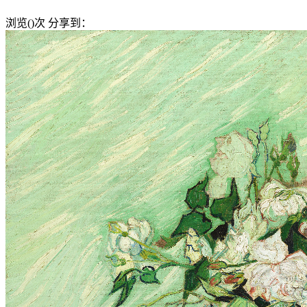
浏览(
)次
分享到：