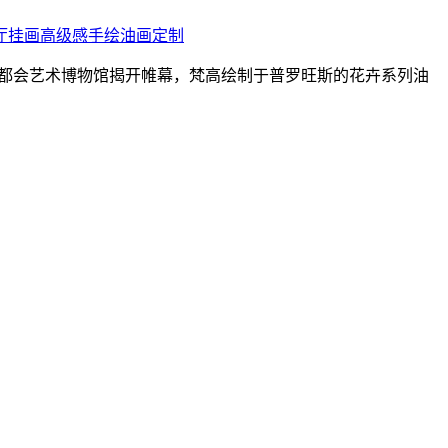
厅挂画高级感
手绘油画定制
展将于纽约大都会艺术博物馆揭开帷幕，梵高绘制于普罗旺斯的花卉系列油