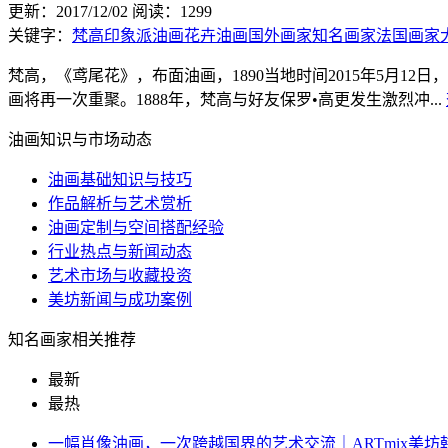
更新：2017/12/02
阅读：1299
关键字：
梵高
印象派油画
花卉油画
国外画家
知名画家
法国画家
梵高，《鸢尾花》，布面油画，1890当地时间2015年5月12日，
画将再一次重聚。1888年，梵高与好友保罗•高更发生激烈冲...
油画知识与市场动态
油画基础知识与技巧
作品解析与艺术赏析
油画定制与空间搭配经验
行业热点与新闻动态
艺术市场与收藏投资
美坊新闻与成功案例
知名画家相关推荐
最新
最热
一幅肖像油画，一次跨越国界的艺术交流｜ARTmix美