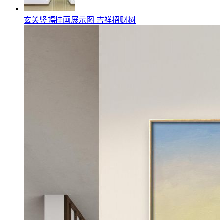
玄关竖幅挂画展示图 吉祥招财树