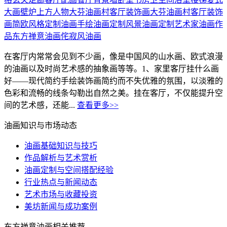
大画
壁炉上方
人物
大芬油画村客厅装饰画
大芬油画村客厅装饰
画简欧风格
定制油画
手绘油画定制
风景油画定制
艺术家油画作
品
东方禅意油画
侘寂风油画
在客厅内常常会见到不少画，像是中国风的山水画、欧式浪漫
的油画以及时尚艺术感的抽象画等等。1、家里客厅挂什么画
好——现代简约手绘装饰画简约而不失优雅的氛围，以淡雅的
色彩和流畅的线条勾勒出自然之美。挂在客厅，不仅能提升空
间的艺术感，还能...
查看更多>>
油画知识与市场动态
油画基础知识与技巧
作品解析与艺术赏析
油画定制与空间搭配经验
行业热点与新闻动态
艺术市场与收藏投资
美坊新闻与成功案例
东方禅意油画相关推荐