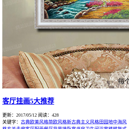
客厅挂画5大推荐
更新：2017/05/12
阅读：428
关键字：
古典欧美风格
简欧风格
新古典主义风格
田园地中海风
格
玄关
走廊
客厅配画
餐厅
背景墙
卧室
书房
卫生间
浴室楼梯
复式