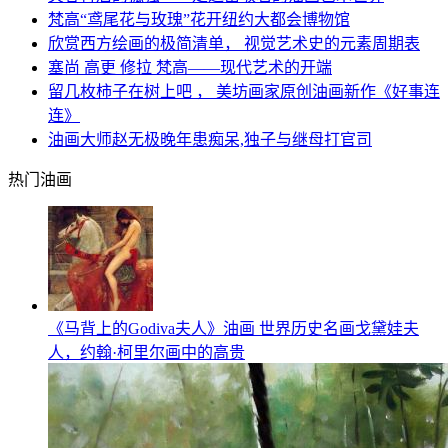
梵高“鸢尾花与玫瑰”花开纽约大都会博物馆
欣赏西方绘画的极简清单， 视觉艺术史的元素周期表
塞尚 高更 修拉 梵高——现代艺术的开端
留几枚柿子在树上吧 ， 美坊画家原创油画新作《好事连
连》
油画大师赵无极晚年患痴呆,独子与继母打官司
热门油画
《马背上的Godiva夫人》油画 世界历史名画戈黛娃夫
人，约翰·柯里尔画中的高贵