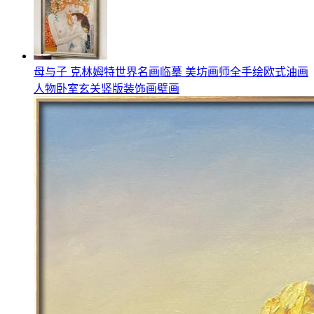
母与子 克林姆特世界名画临摹 美坊画师全手绘欧式油画
人物卧室玄关竖版装饰画壁画