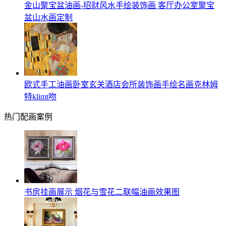
金山聚宝盆油画-招财风水手绘装饰画 客厅办公室聚宝
盆山水画定制
欧式手工油画卧室玄关酒店会所装饰画手绘名画克林姆
特klimt吻
热门配画案例
书房挂画展示 烟花与雪花二联幅油画效果图