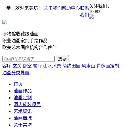
关注我们：
亲，欢迎来美坊！
关于我们
帮助中心
联系
100832
我们
博物馆收藏级油画
职业油画家纯手绘作品
欧美艺术画廊机构合作伙伴
客厅
玄关
卧室
餐厅
山水风景
简约田园
风水画
肖像画定制
油画分类导航
首页
油画作品
油画定制
酒店软装项目
艺术资讯
油画商城
关于美坊