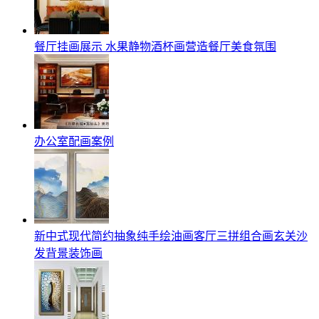
餐厅挂画展示 水果静物酒杯画营造餐厅美食氛围
办公室配画案例
新中式现代简约抽象纯手绘油画客厅三拼组合画玄关沙
发背景装饰画