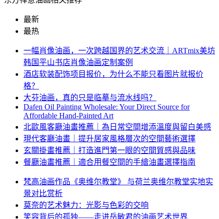
最新
最热
一幅肖像油画，一次跨越国界的艺术交流｜ARTmix美坊
韩国平山书店肖像油画定制案例
酒店软装配饰项目报价，为什么不能只看图片就报价
格？
大芬油画，真的只是临摹与流水线吗？
Dafen Oil Painting Wholesale: Your Direct Source for
Affordable Hand-Painted Art
北歐風客廳油畫推薦｜為日常空間增添溫度與留白美感
現代客廳油畫｜提升居家風格層次的空間藝術選擇
玄關掛畫推薦｜打造進門第一眼的空間質感與品味
餐廳油畫推薦｜適合用餐空間的手繪油畫選擇指南
梵高油画作品《奥维尔教堂》 与荷兰奥维尔教堂实地实
景对比赏析
莫奈的艺术魅力：光影与色彩的交响
笑容背后的孤独——走进岳敏君的油画艺术世界