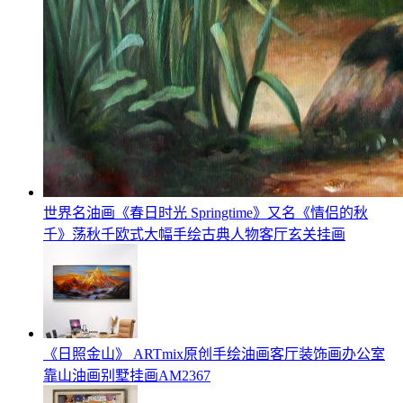
世界名油画《春日时光 Springtime》又名《情侣的秋
千》荡秋千欧式大幅手绘古典人物客厅玄关挂画
《日照金山》 ARTmix原创手绘油画客厅装饰画办公室
靠山油画别墅挂画AM2367