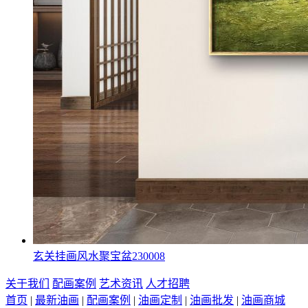
玄关挂画风水聚宝盆230008
关于我们
配画案例
艺术资讯
人才招聘
首页
|
最新油画
|
配画案例
|
油画定制
|
油画批发
|
油画商城