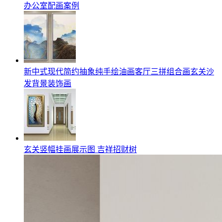
办公室配画案例
新中式现代简约抽象纯手绘油画客厅三拼组合画玄关沙
发背景装饰画
玄关竖幅挂画展示图 吉祥招财树