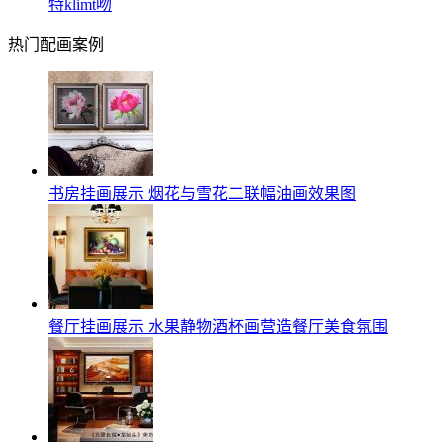
特klimt吻
热门配画案例
书房挂画展示 烟花与雪花二联幅油画效果图
餐厅挂画展示 水果静物酒杯画营造餐厅美食氛围