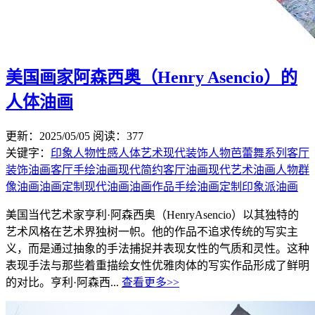
美国画家阿森西奥（Henry Asencio）的
人体油画
更新：2025/05/05
阅读：377
关键字：
印象人物
性感人体艺术
现代装饰人物
芭蕾舞系列
客厅
装饰油画
客厅手绘油画
现代简约客厅油画
现代艺术油画
人物群
像油画
油画定制
现代油画
油画作品
手绘油画定制
印象派油画
美国当代艺术家亨利·阿森西奥（HenryAsencio）以其独特的
艺术风格在艺术界独树一帜。他的作品不追求传统的写实主
义，而是通过抽象的手法捕捉并表现女性的气质和灵性。这种
表现手法与那些着重描绘女性优雅肉体的写实作品形成了鲜明
的对比。亨利·阿森西...
查看更多>>