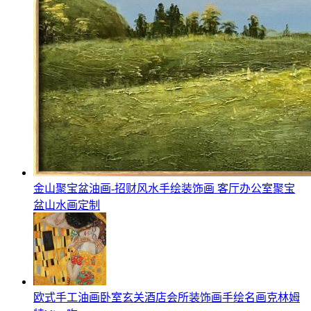
金山聚宝盆油画-招财风水手绘装饰画 客厅办公室聚宝
盆山水画定制
欧式手工油画卧室玄关酒店会所装饰画手绘名画克林姆