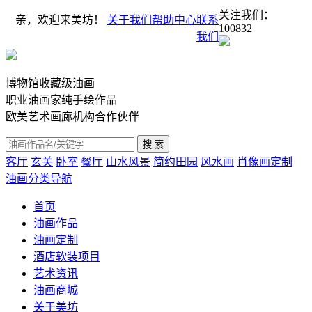
关注我们：
亲，欢迎来美坊！
关于我们
帮助中心
联系
100832
我们
博物馆收藏级油画
职业油画家纯手绘作品
欧美艺术画廊机构合作伙伴
客厅
玄关
卧室
餐厅
山水风景
简约田园
风水画
肖像画定制
油画分类导航
首页
油画作品
油画定制
酒店软装项目
艺术资讯
油画商城
关于美坊