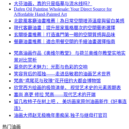
大芬油画，真的只是临摹与流水线吗？
Dafen Oil Painting Wholesale: Your Direct Source for
Affordable Hand-Painted Art
北歐風客廳油畫推薦｜為日常空間增添溫度與留白美感
現代客廳油畫｜提升居家風格層次的空間藝術選擇
玄關掛畫推薦｜打造進門第一眼的空間質感與品味
餐廳油畫推薦｜適合用餐空間的手繪油畫選擇指南
梵高油画作品《奥维尔教堂》 与荷兰奥维尔教堂实地实
景对比赏析
莫奈的艺术魅力：光影与色彩的交响
笑容背后的孤独——走进岳敏君的油画艺术世界
梵高“鸢尾花与玫瑰”花开纽约大都会博物馆
欣赏西方绘画的极简清单， 视觉艺术史的元素周期表
塞尚 高更 修拉 梵高——现代艺术的开端
留几枚柿子在树上吧 ， 美坊画家原创油画新作《好事连
连》
油画大师赵无极晚年患痴呆,独子与继母打官司
热门油画