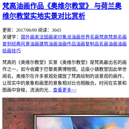
梵高油画作品《奥维尔教堂》 与荷兰奥
维尔教堂实地实景对比赏析
更新：2017/06/09
阅读：3043
关键字：
国外画家
法国画家
印象派油画
世界名画
梵高
梵高名画
复刻
经典风景油画
建筑油画
油画作品
油画复制品
名画油画
油画
绘画技巧
梵高的《奥维尔教堂》实景《奥维尔教堂》是梵高最出名的画
作之一，如今收藏于巴黎奥赛博物馆。这座小镇教堂因此举世
闻名。奥维尔在许多景观处摆放了梵高绘制的该景观的画作，
让现实中的景象和画里的景象相对比也相融合。时间在实景和
图画中穿梭，流淌的光...
查看更多>>