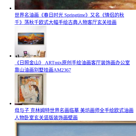
世界名油画《春日时光 Springtime》又名《情侣的秋
千》荡秋千欧式大幅手绘古典人物客厅玄关挂画
《日照金山》 ARTmix原创手绘油画客厅装饰画办公室
靠山油画别墅挂画AM2367
母与子 克林姆特世界名画临摹 美坊画师全手绘欧式油画
人物卧室玄关竖版装饰画壁画