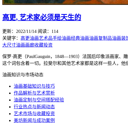
高更, 艺术家必须是天生的
更新：2022/11/14
阅读：114
关键字：
高更
油画艺术品
手绘油画
经典油画
油画复制品
油画装
大尺寸
油画画廊
收藏投资
保罗·高更（PaulGauguin，1848—1903）法国后
这个词包含着一切。拉斐尔和其他艺术家都是这样一些人，他们的
油画知识与市场动态
油画基础知识与技巧
作品解析与艺术赏析
油画定制与空间搭配经验
行业热点与新闻动态
艺术市场与收藏投资
美坊新闻与成功案例