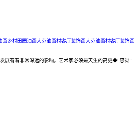
油画
乡村田园油画
大芬油画村客厅装饰画
大芬油画村客厅装饰画
绘画的发展有着非常深远的影响。艺术家必须是天生的高更◆“感觉”