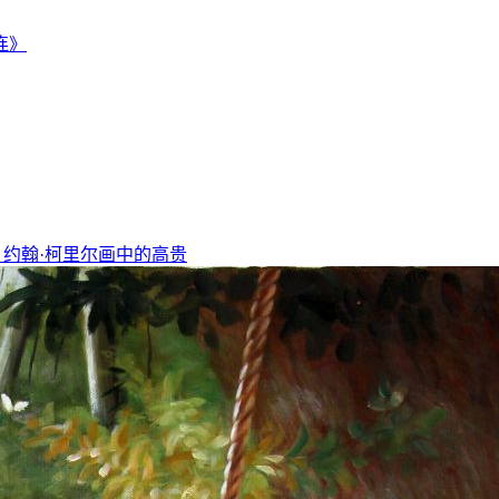
连》
，约翰·柯里尔画中的高贵