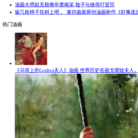
油画大师赵无极晚年患痴呆,独子与继母打官司
留几枚柿子在树上吧 ， 美坊画家原创油画新作《好事连
热门油画
《马背上的Godiva夫人》油画 世界历史名画戈黛娃夫人