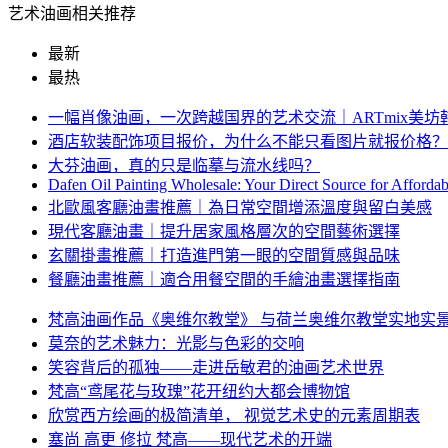
艺术油画相关推荐
最新
最热
一幅肖像油画，一次跨越国界的艺术交流｜ARTmix美
酒店软装配饰项目报价，为什么不能只看图片就报价格？
大芬油画，真的只是临摹与流水线吗？
Dafen Oil Painting Wholesale: Your Direct Source for Afforda
北歐風客廳油畫推薦｜為日常空間增添溫度與留白美感
現代客廳油畫｜提升居家風格層次的空間藝術選擇
玄關掛畫推薦｜打造進門第一眼的空間質感與品味
餐廳油畫推薦｜適合用餐空間的手繪油畫選擇指南
梵高油画作品《奥维尔教堂》 与荷兰奥维尔教堂实地实
莫奈的艺术魅力：光影与色彩的交响
笑容背后的孤独——走进岳敏君的油画艺术世界
梵高“鸢尾花与玫瑰”花开纽约大都会博物馆
欣赏西方绘画的极简清单， 视觉艺术史的元素周期表
塞尚 高更 修拉 梵高——现代艺术的开端