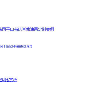
坊韩国平山书店肖像油画定制案例
ble Hand-Painted Art
景对比赏析