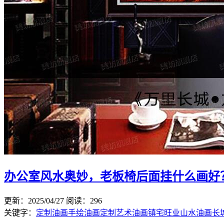
办公室风水奥妙，老板椅后面挂什么画好
更新：2025/04/27
阅读：296
关键字：
定制油画
手绘油画定制
艺术油画
镇宅旺业
山水油画
长