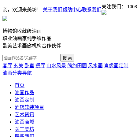
关注我们：
1008
亲，欢迎来美坊！
关于我们
帮助中心
联系我们
博物馆收藏级油画
职业油画家纯手绘作品
欧美艺术画廊机构合作伙伴
客厅
玄关
卧室
餐厅
山水风景
简约田园
风水画
肖像画定制
油画分类导航
首页
油画作品
油画定制
酒店软装项目
艺术资讯
油画商城
关于美坊
联系我们