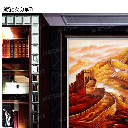
浏览(
)次
分享到：