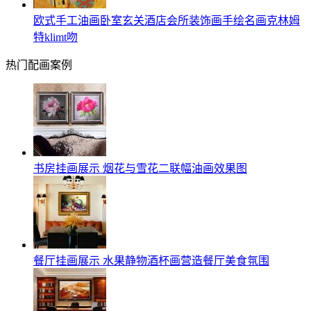
欧式手工油画卧室玄关酒店会所装饰画手绘名画克林姆
特klimt吻
热门配画案例
书房挂画展示 烟花与雪花二联幅油画效果图
餐厅挂画展示 水果静物酒杯画营造餐厅美食氛围