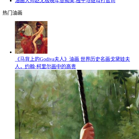
油画大师赵无极晚年患痴呆,独子与继母打官司
热门油画
《马背上的Godiva夫人》油画 世界历史名画戈黛娃夫
人，约翰·柯里尔画中的高贵