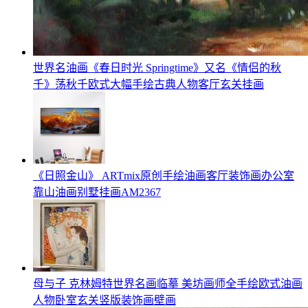
世界名油画《春日时光 Springtime》又名《情侣的秋
千》荡秋千欧式大幅手绘古典人物客厅玄关挂画
《日照金山》 ARTmix原创手绘油画客厅装饰画办公室
靠山油画别墅挂画AM2367
母与子 克林姆特世界名画临摹 美坊画师全手绘欧式油画
人物卧室玄关竖版装饰画壁画