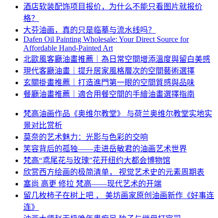
酒店软装配饰项目报价，为什么不能只看图片就报价
格？
大芬油画，真的只是临摹与流水线吗？
Dafen Oil Painting Wholesale: Your Direct Source for
Affordable Hand-Painted Art
北歐風客廳油畫推薦｜為日常空間增添溫度與留白美感
現代客廳油畫｜提升居家風格層次的空間藝術選擇
玄關掛畫推薦｜打造進門第一眼的空間質感與品味
餐廳油畫推薦｜適合用餐空間的手繪油畫選擇指南
梵高油画作品《奥维尔教堂》 与荷兰奥维尔教堂实地实
景对比赏析
莫奈的艺术魅力：光影与色彩的交响
笑容背后的孤独——走进岳敏君的油画艺术世界
梵高“鸢尾花与玫瑰”花开纽约大都会博物馆
欣赏西方绘画的极简清单， 视觉艺术史的元素周期表
塞尚 高更 修拉 梵高——现代艺术的开端
留几枚柿子在树上吧 ， 美坊画家原创油画新作《好事连
连》