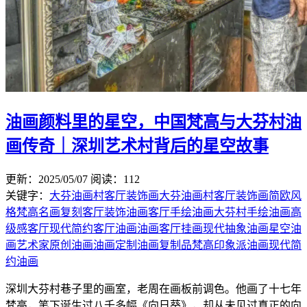
油画颜料里的星空，中国梵高与大芬村油
画传奇｜深圳艺术村背后的星空故事
更新：2025/05/07
阅读：112
关键字：
大芬油画村客厅装饰画
大芬油画村客厅装饰画简欧风
格
梵高名画复刻
客厅装饰油画
客厅手绘油画
大芬村手绘油画高
级感客厅
现代简约客厅油画
油画客厅挂画
现代抽象油画
星空油
画
艺术家原创油画
油画定制
油画复制品
梵高
印象派油画
现代简
约油画
‌深圳大芬村巷子里的画室，老周在画板前调色。他画了十七年
梵高，笔下诞生过八千多幅《向日葵》，却从未见过真正的向