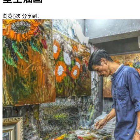
浏览(
)次
分享到：