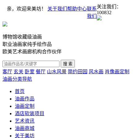
关注我们：
亲，欢迎来美坊！
关于我们
帮助中心
联系
100832
我们
博物馆收藏级油画
职业油画家纯手绘作品
欧美艺术画廊机构合作伙伴
客厅
玄关
卧室
餐厅
山水风景
简约田园
风水画
肖像画定制
油画分类导航
首页
油画作品
油画定制
酒店软装项目
艺术资讯
油画商城
关于美坊