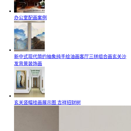
办公室配画案例
新中式现代简约抽象纯手绘油画客厅三拼组合画玄关沙
发背景装饰画
玄关竖幅挂画展示图 吉祥招财树