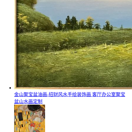
金山聚宝盆油画-招财风水手绘装饰画 客厅办公室聚宝
盆山水画定制