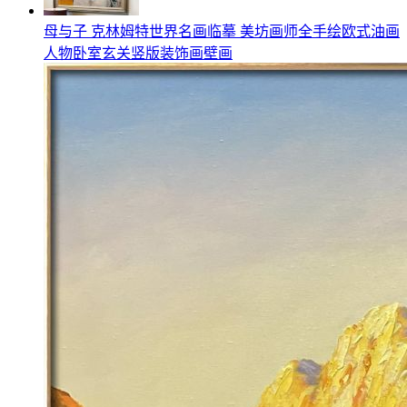
母与子 克林姆特世界名画临摹 美坊画师全手绘欧式油画
人物卧室玄关竖版装饰画壁画