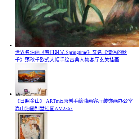
世界名油画《春日时光 Springtime》又名《情侣的秋
千》荡秋千欧式大幅手绘古典人物客厅玄关挂画
《日照金山》 ARTmix原创手绘油画客厅装饰画办公室
靠山油画别墅挂画AM2367