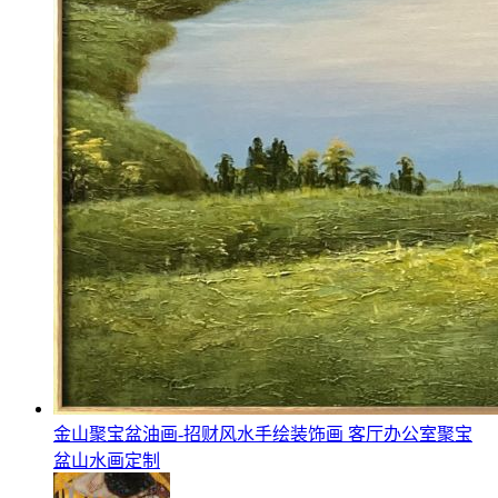
金山聚宝盆油画-招财风水手绘装饰画 客厅办公室聚宝
盆山水画定制