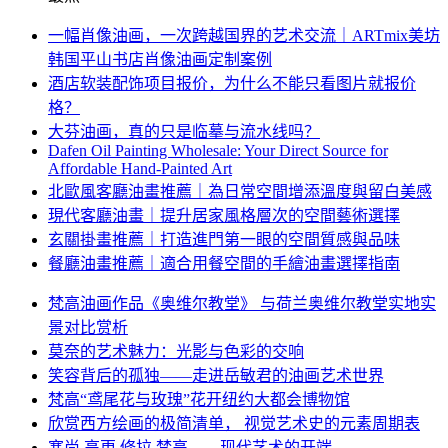
一幅肖像油画，一次跨越国界的艺术交流｜ARTmix美坊
韩国平山书店肖像油画定制案例
酒店软装配饰项目报价，为什么不能只看图片就报价
格？
大芬油画，真的只是临摹与流水线吗？
Dafen Oil Painting Wholesale: Your Direct Source for
Affordable Hand-Painted Art
北歐風客廳油畫推薦｜為日常空間增添溫度與留白美感
現代客廳油畫｜提升居家風格層次的空間藝術選擇
玄關掛畫推薦｜打造進門第一眼的空間質感與品味
餐廳油畫推薦｜適合用餐空間的手繪油畫選擇指南
梵高油画作品《奥维尔教堂》 与荷兰奥维尔教堂实地实
景对比赏析
莫奈的艺术魅力：光影与色彩的交响
笑容背后的孤独——走进岳敏君的油画艺术世界
梵高“鸢尾花与玫瑰”花开纽约大都会博物馆
欣赏西方绘画的极简清单， 视觉艺术史的元素周期表
塞尚 高更 修拉 梵高——现代艺术的开端