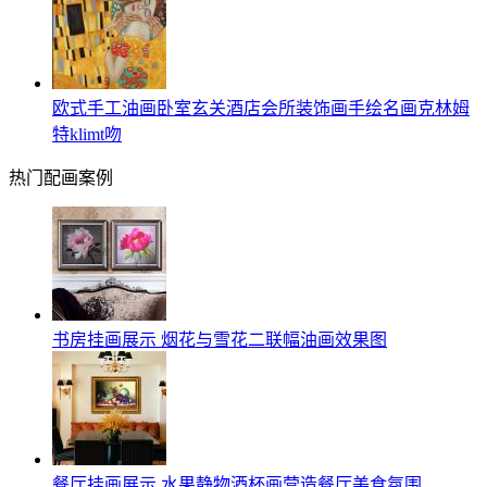
欧式手工油画卧室玄关酒店会所装饰画手绘名画克林姆
特klimt吻
热门配画案例
书房挂画展示 烟花与雪花二联幅油画效果图
餐厅挂画展示 水果静物酒杯画营造餐厅美食氛围