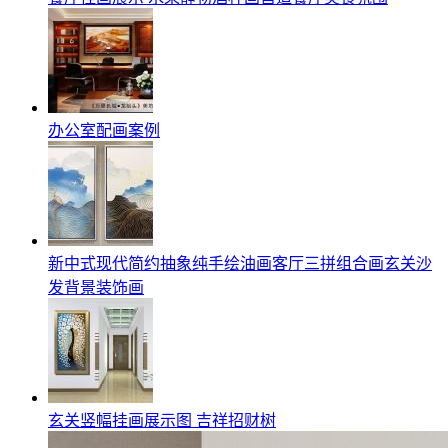
办公室配画案例
新中式现代简约抽象纯手绘油画客厅三拼组合画玄关沙
发背景装饰画
玄关竖幅挂画展示图 吉祥招财树