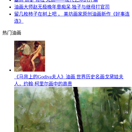
油画大师赵无极晚年患痴呆,独子与继母打官司
留几枚柿子在树上吧 ， 美坊画家原创油画新作《好事连
连》
热门油画
《马背上的Godiva夫人》油画 世界历史名画戈黛娃夫
人，约翰·柯里尔画中的高贵