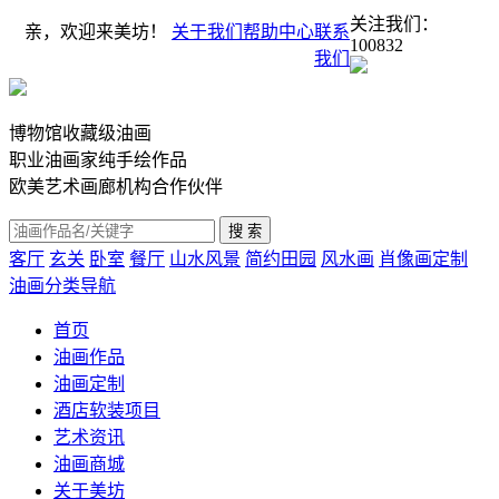
关注我们：
亲，欢迎来美坊！
关于我们
帮助中心
联系
100832
我们
博物馆收藏级油画
职业油画家纯手绘作品
欧美艺术画廊机构合作伙伴
客厅
玄关
卧室
餐厅
山水风景
简约田园
风水画
肖像画定制
油画分类导航
首页
油画作品
油画定制
酒店软装项目
艺术资讯
油画商城
关于美坊