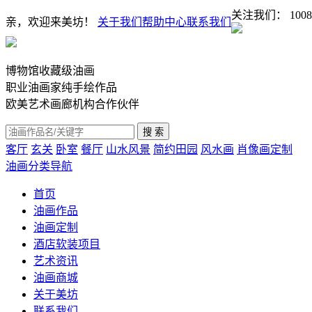
关注我们：
1008
亲，欢迎来美坊！
关于我们
帮助中心
联系我们
博物馆收藏级油画
职业油画家纯手绘作品
欧美艺术画廊机构合作伙伴
客厅
玄关
卧室
餐厅
山水风景
简约田园
风水画
肖像画定制
油画分类导航
首页
油画作品
油画定制
酒店软装项目
艺术资讯
油画商城
关于美坊
联系我们