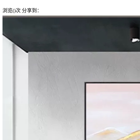
浏览(
)次
分享到：