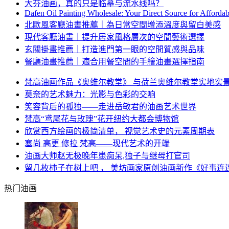
大芬油画，真的只是临摹与流水线吗？
Dafen Oil Painting Wholesale: Your Direct Source for Afforda
北歐風客廳油畫推薦｜為日常空間增添溫度與留白美感
現代客廳油畫｜提升居家風格層次的空間藝術選擇
玄關掛畫推薦｜打造進門第一眼的空間質感與品味
餐廳油畫推薦｜適合用餐空間的手繪油畫選擇指南
梵高油画作品《奥维尔教堂》 与荷兰奥维尔教堂实地实
莫奈的艺术魅力：光影与色彩的交响
笑容背后的孤独——走进岳敏君的油画艺术世界
梵高“鸢尾花与玫瑰”花开纽约大都会博物馆
欣赏西方绘画的极简清单， 视觉艺术史的元素周期表
塞尚 高更 修拉 梵高——现代艺术的开端
油画大师赵无极晚年患痴呆,独子与继母打官司
留几枚柿子在树上吧 ， 美坊画家原创油画新作《好事连
热门油画