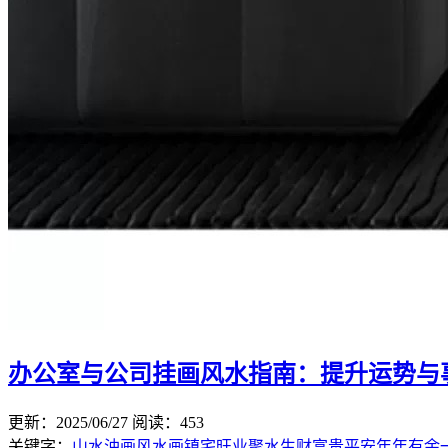
办公室与公司挂画风水指南：提升运势与
更新：2025/06/27
阅读：453
关键字：
山水油画
风水画
镇宅旺业
聚水生财
富贵平安
年年有余