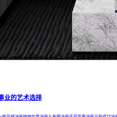
事业的艺术选择
一帆风顺油画
柿柿如意油画
九鱼图油画
花开富贵油画
马到成功油