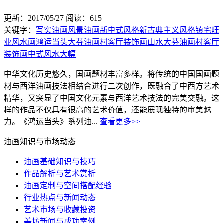
更新：2017/05/27
阅读：615
关键字：
写实油画
风景油画
新中式风格
新古典主义风格
镇宅旺
业
风水画
鸿运当头
大芬油画村客厅装饰画山水
大芬油画村客厅
装饰画
中式风水大幅
中华文化历史悠久，国画题材丰富多样。将传统的中国国画题
材与西洋油画技法相结合进行二次创作，既融合了中西方艺术
精华，又突显了中国文化元素与西洋艺术技法的完美交融。这
样的作品不仅具有很高的艺术价值，还能展现独特的审美魅
力。《鸿运当头》系列油...
查看更多>>
油画知识与市场动态
油画基础知识与技巧
作品解析与艺术赏析
油画定制与空间搭配经验
行业热点与新闻动态
艺术市场与收藏投资
美坊新闻与成功案例