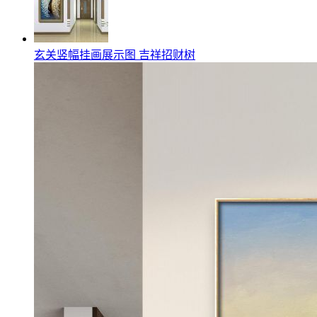
玄关竖幅挂画展示图 吉祥招财树