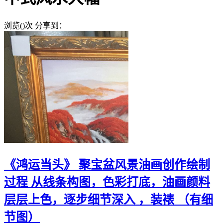
浏览(
)次
分享到：
《鸿运当头》 聚宝盆风景油画创作绘制
过程 从线条构图，色彩打底，油画颜料
层层上色，逐步细节深入 ，装裱 （有细
节图）