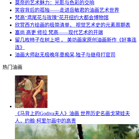
莫奈的艺术魅力：光影与色彩的交响
笑容背后的孤独——走进岳敏君的油画艺术世界
梵高“鸢尾花与玫瑰”花开纽约大都会博物馆
欣赏西方绘画的极简清单， 视觉艺术史的元素周期表
塞尚 高更 修拉 梵高——现代艺术的开端
留几枚柿子在树上吧 ， 美坊画家原创油画新作《好事连
连》
油画大师赵无极晚年患痴呆,独子与继母打官司
热门油画
《马背上的Godiva夫人》油画 世界历史名画戈黛娃夫
人，约翰·柯里尔画中的高贵