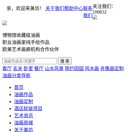
关注我们：
亲，欢迎来美坊！
关于我们
帮助中心
联系
100832
我们
博物馆收藏级油画
职业油画家纯手绘作品
欧美艺术画廊机构合作伙伴
客厅
玄关
卧室
餐厅
山水风景
简约田园
风水画
肖像画定制
油画分类导航
首页
油画作品
油画定制
酒店软装项目
艺术资讯
油画商城
关于美坊