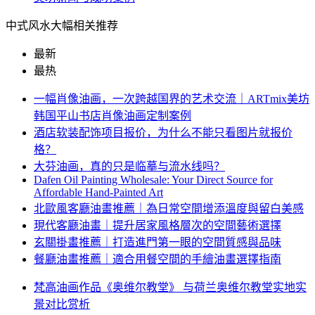
中式风水大幅相关推荐
最新
最热
一幅肖像油画，一次跨越国界的艺术交流｜ARTmix美坊
韩国平山书店肖像油画定制案例
酒店软装配饰项目报价，为什么不能只看图片就报价
格？
大芬油画，真的只是临摹与流水线吗？
Dafen Oil Painting Wholesale: Your Direct Source for
Affordable Hand-Painted Art
北歐風客廳油畫推薦｜為日常空間增添溫度與留白美感
現代客廳油畫｜提升居家風格層次的空間藝術選擇
玄關掛畫推薦｜打造進門第一眼的空間質感與品味
餐廳油畫推薦｜適合用餐空間的手繪油畫選擇指南
梵高油画作品《奥维尔教堂》 与荷兰奥维尔教堂实地实
景对比赏析