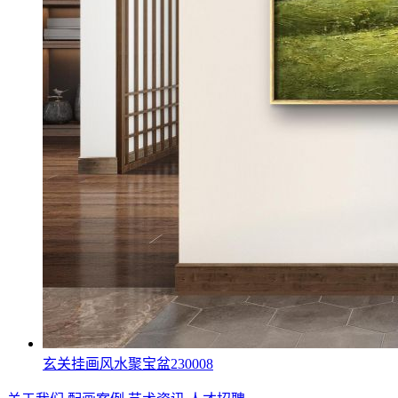
玄关挂画风水聚宝盆230008