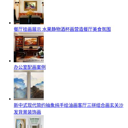
餐厅挂画展示 水果静物酒杯画营造餐厅美食氛围
办公室配画案例
新中式现代简约抽象纯手绘油画客厅三拼组合画玄关沙
发背景装饰画