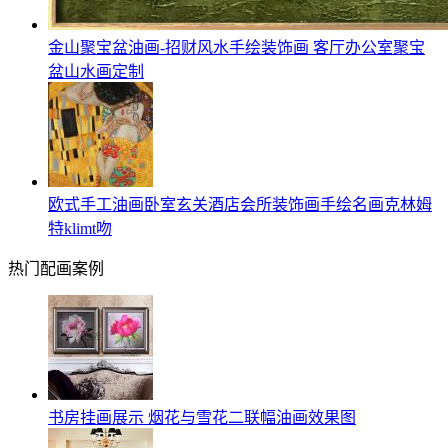
金山聚宝盆油画-招财风水手绘装饰画 客厅办公室聚宝
盆山水画定制
欧式手工油画卧室玄关酒店会所装饰画手绘名画克林姆
特klimt吻
热门配画案例
书房挂画展示 烟花与雪花二联幅油画效果图