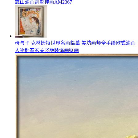
靠山油画别墅挂画AM2367
母与子 克林姆特世界名画临摹 美坊画师全手绘欧式油画
人物卧室玄关竖版装饰画壁画