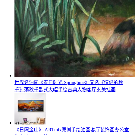
世界名油画《春日时光 Springtime》又名《情侣的秋
千》荡秋千欧式大幅手绘古典人物客厅玄关挂画
《日照金山》 ARTmix原创手绘油画客厅装饰画办公室