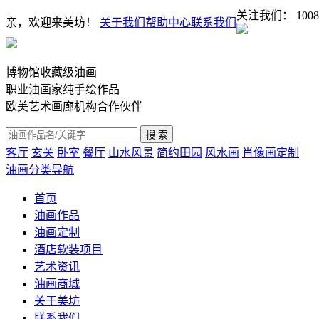
关注我们：
1008
亲，欢迎来美坊！
关于我们
帮助中心
联系我们
博物馆收藏级油画
职业油画家纯手绘作品
欧美艺术画廊机构合作伙伴
客厅
玄关
卧室
餐厅
山水风景
简约田园
风水画
肖像画定制
油画分类导航
首页
油画作品
油画定制
酒店软装项目
艺术资讯
油画商城
关于美坊
联系我们