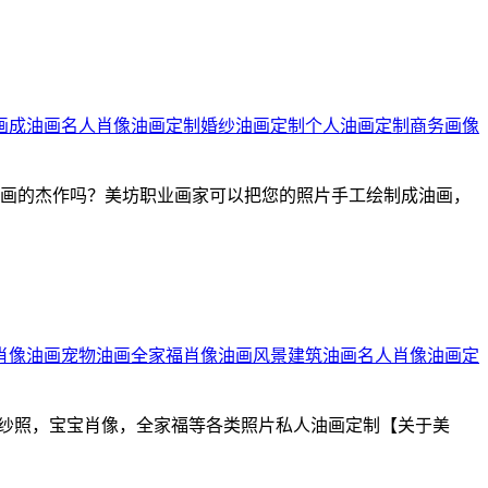
画成油画
名人肖像油画定制
婚纱油画定制
个人油画定制
商务画像
油画的杰作吗？美坊职业画家可以把您的照片手工绘制成油画，
肖像油画
宠物油画
全家福肖像油画
风景建筑油画
名人肖像油画定
婚纱照，宝宝肖像，全家福等各类照片私人油画定制【关于美