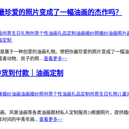
最珍爱的照片变成了一幅油画的杰作吗？
画
创意生日礼物
创意个性油画礼品定制
油画婚纱照
婚纱油画
照片
制‌ ‌
制是属于一种创意的油画礼物。想把你最珍爱的照片变成了一幅
者动物、房子的照...
查看更多>>
持货到付款｜油画定制
像
婚纱油画
油画婚纱照
创意个性油画礼品定制
创意生日礼物
儿童
画、风景油画等各类油画题材私人定制服务2)根据照片，提供
间的中青年画...
查看更多>>