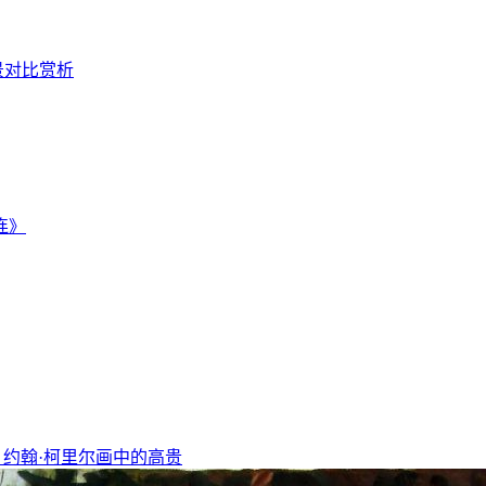
景对比赏析
连》
，约翰·柯里尔画中的高贵