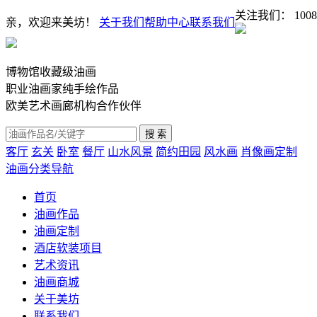
关注我们：
1008
亲，欢迎来美坊！
关于我们
帮助中心
联系我们
博物馆收藏级油画
职业油画家纯手绘作品
欧美艺术画廊机构合作伙伴
客厅
玄关
卧室
餐厅
山水风景
简约田园
风水画
肖像画定制
油画分类导航
首页
油画作品
油画定制
酒店软装项目
艺术资讯
油画商城
关于美坊
联系我们