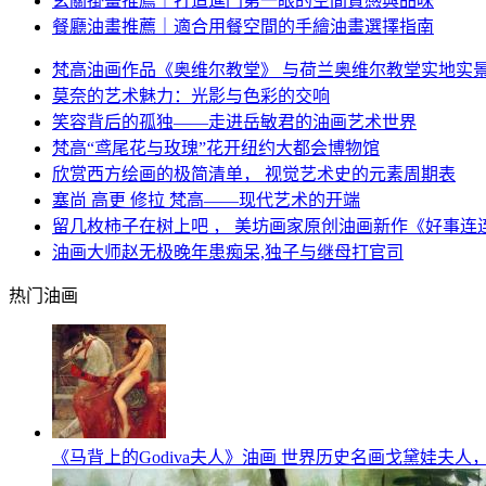
玄關掛畫推薦｜打造進門第一眼的空間質感與品味
餐廳油畫推薦｜適合用餐空間的手繪油畫選擇指南
梵高油画作品《奥维尔教堂》 与荷兰奥维尔教堂实地实
莫奈的艺术魅力：光影与色彩的交响
笑容背后的孤独——走进岳敏君的油画艺术世界
梵高“鸢尾花与玫瑰”花开纽约大都会博物馆
欣赏西方绘画的极简清单， 视觉艺术史的元素周期表
塞尚 高更 修拉 梵高——现代艺术的开端
留几枚柿子在树上吧 ， 美坊画家原创油画新作《好事连
油画大师赵无极晚年患痴呆,独子与继母打官司
热门油画
《马背上的Godiva夫人》油画 世界历史名画戈黛娃夫人