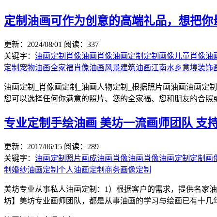
定制油画可作为创意的高端礼品，想把你
更新：2024/08/01
阅读：337
关键字：
油画定制
肖像油画
肖像油画定制
定制画像
儿童肖像油
定制
宠物油画
全家福肖像油画
风景建筑油画
江南水乡意境装饰画定
油画定制_肖像画定制_油画人物定制_根据照片画油画油画定
您可以选择任何你满意的照片、您的全家福、您和朋友的合照或
专业定制手绘油画 美坊一流画师团队 支
更新：2017/06/15
阅读：289
关键字：
油画定制
照片画成油画
肖像油画
肖像油画定制
定制画
制
婚纱油画定制
个人油画定制
商务画像定制
美坊专业从事私人油画定制：1）根据客户的需求，提供名家油
坊】美坊专业画师团队，都是从事油画的学习与绘画已有十几年时