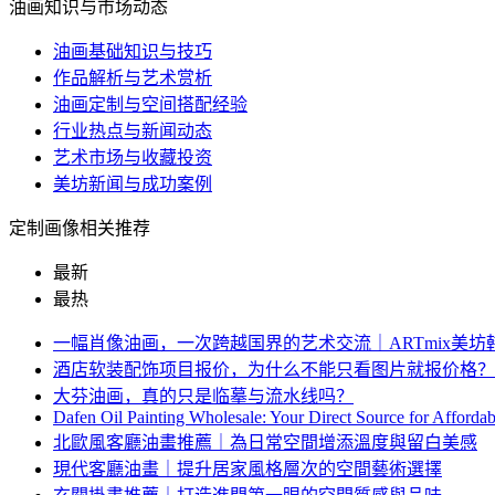
油画知识与市场动态
油画基础知识与技巧
作品解析与艺术赏析
油画定制与空间搭配经验
行业热点与新闻动态
艺术市场与收藏投资
美坊新闻与成功案例
定制画像相关推荐
最新
最热
一幅肖像油画，一次跨越国界的艺术交流｜ARTmix美
酒店软装配饰项目报价，为什么不能只看图片就报价格？
大芬油画，真的只是临摹与流水线吗？
Dafen Oil Painting Wholesale: Your Direct Source for Afforda
北歐風客廳油畫推薦｜為日常空間增添溫度與留白美感
現代客廳油畫｜提升居家風格層次的空間藝術選擇