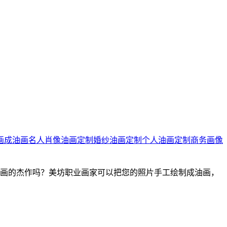
画成油画
名人肖像油画定制
婚纱油画定制
个人油画定制
商务画像
油画的杰作吗？美坊职业画家可以把您的照片手工绘制成油画，