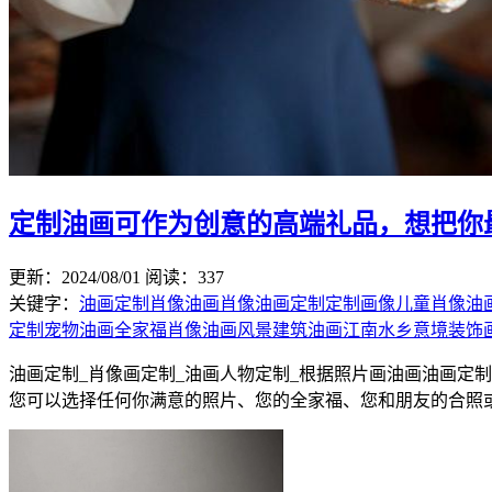
定制油画可作为创意的高端礼品，想把你
更新：2024/08/01
阅读：337
关键字：
油画定制
肖像油画
肖像油画定制
定制画像
儿童肖像油
定制
宠物油画
全家福肖像油画
风景建筑油画
江南水乡意境装饰画定
油画定制_肖像画定制_油画人物定制_根据照片画油画油画定
您可以选择任何你满意的照片、您的全家福、您和朋友的合照或