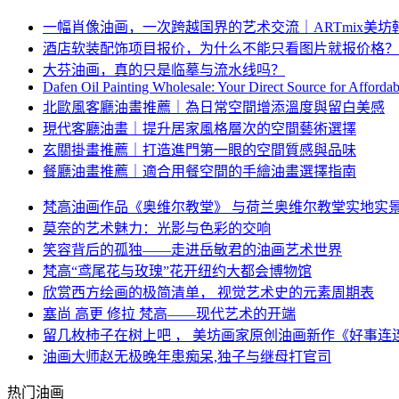
一幅肖像油画，一次跨越国界的艺术交流｜ARTmix美
酒店软装配饰项目报价，为什么不能只看图片就报价格？
大芬油画，真的只是临摹与流水线吗？
Dafen Oil Painting Wholesale: Your Direct Source for Afforda
北歐風客廳油畫推薦｜為日常空間增添溫度與留白美感
現代客廳油畫｜提升居家風格層次的空間藝術選擇
玄關掛畫推薦｜打造進門第一眼的空間質感與品味
餐廳油畫推薦｜適合用餐空間的手繪油畫選擇指南
梵高油画作品《奥维尔教堂》 与荷兰奥维尔教堂实地实
莫奈的艺术魅力：光影与色彩的交响
笑容背后的孤独——走进岳敏君的油画艺术世界
梵高“鸢尾花与玫瑰”花开纽约大都会博物馆
欣赏西方绘画的极简清单， 视觉艺术史的元素周期表
塞尚 高更 修拉 梵高——现代艺术的开端
留几枚柿子在树上吧 ， 美坊画家原创油画新作《好事连
油画大师赵无极晚年患痴呆,独子与继母打官司
热门油画