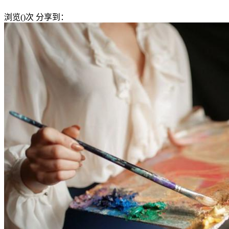
浏览(
)次
分享到：