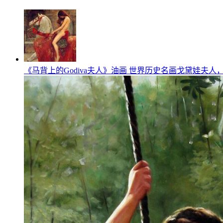
《马背上的Godiva夫人》油画 世界历史名画戈黛娃夫人