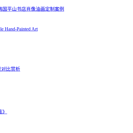
坊韩国平山书店肖像油画定制案例
ble Hand-Painted Art
景对比赏析
连》