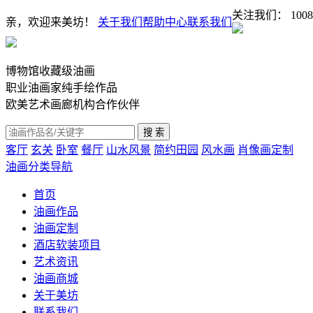
关注我们：
1008
亲，欢迎来美坊！
关于我们
帮助中心
联系我们
博物馆收藏级油画
职业油画家纯手绘作品
欧美艺术画廊机构合作伙伴
客厅
玄关
卧室
餐厅
山水风景
简约田园
风水画
肖像画定制
油画分类导航
首页
油画作品
油画定制
酒店软装项目
艺术资讯
油画商城
关于美坊
联系我们