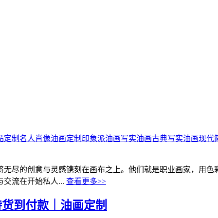
品定制
名人肖像油画定制
印象派油画
写实油画
古典写实油画
现代
将无尽的创意与灵感镌刻在画布之上。他们就是职业画家，用色
流在开始私人...
查看更多>>
持货到付款｜油画定制