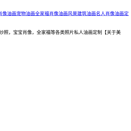
肖像油画
宠物油画
全家福肖像油画
风景建筑油画
名人肖像油画定
婚纱照，宝宝肖像，全家福等各类照片私人油画定制【关于美