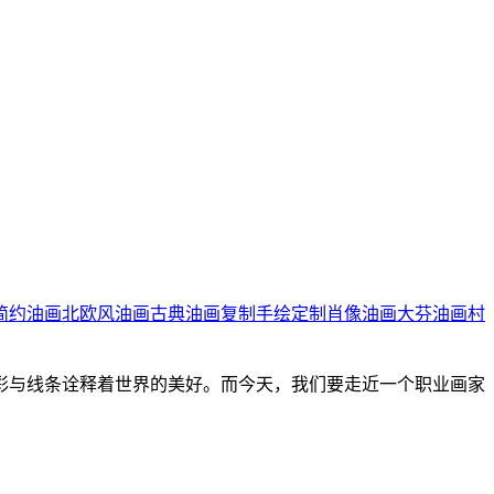
简约油画
北欧风油画
古典油画复制
手绘定制肖像油画
大芬油画村
彩与线条诠释着世界的美好。而今天，我们要走近一个职业画家