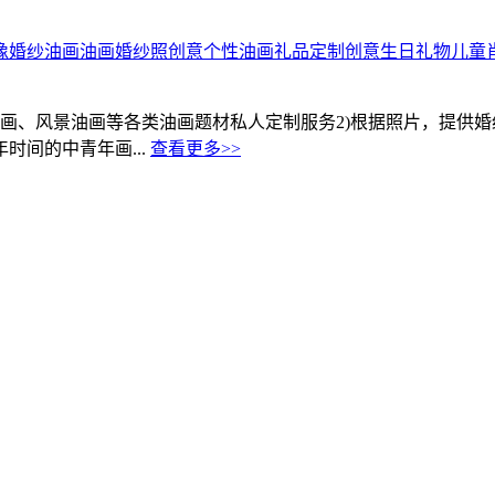
像
婚纱油画
油画婚纱照
创意个性油画礼品定制
创意生日礼物
儿童
画、风景油画等各类油画题材私人定制服务2)根据照片，提供
间的中青年画...
查看更多>>