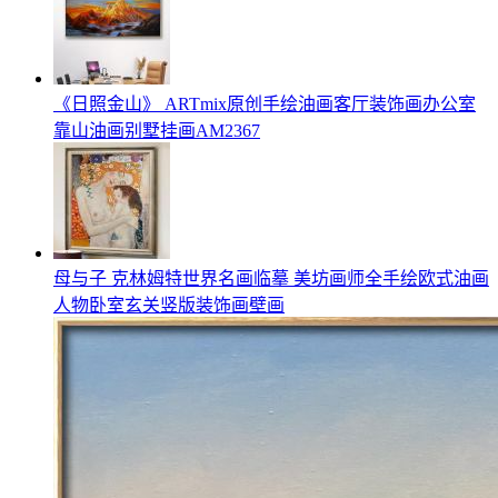
《日照金山》 ARTmix原创手绘油画客厅装饰画办公室
靠山油画别墅挂画AM2367
母与子 克林姆特世界名画临摹 美坊画师全手绘欧式油画
人物卧室玄关竖版装饰画壁画