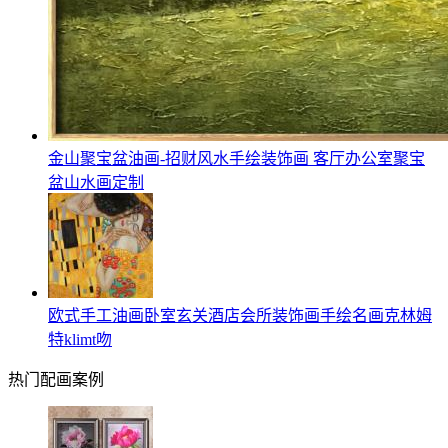
金山聚宝盆油画-招财风水手绘装饰画 客厅办公室聚宝
盆山水画定制
欧式手工油画卧室玄关酒店会所装饰画手绘名画克林姆
特klimt吻
热门配画案例