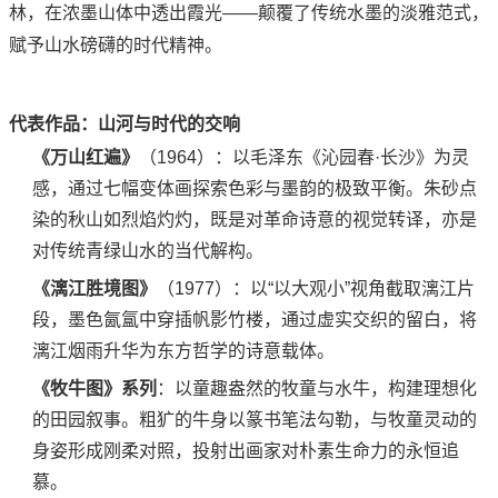
林，在浓墨山体中透出霞光——颠覆了传统水墨的淡雅范式，
赋予山水磅礴的时代精神。
代表作品：山河与时代的交响
《万山红遍》
‌（1964）：以毛泽东《沁园春·长沙》为灵
感，通过七幅变体画探索色彩与墨韵的极致平衡。朱砂点
染的秋山如烈焰灼灼，既是对革命诗意的视觉转译，亦是
对传统青绿山水的当代解构。
《漓江胜境图》
‌（1977）：以“以大观小”视角截取漓江片
段，墨色氤氲中穿插帆影竹楼，通过虚实交织的留白，将
漓江烟雨升华为东方哲学的诗意载体。
《牧牛图》系列
‌：以童趣盎然的牧童与水牛，构建理想化
的田园叙事。粗犷的牛身以篆书笔法勾勒，与牧童灵动的
身姿形成刚柔对照，投射出画家对朴素生命力的永恒追
慕。