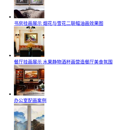
书房挂画展示 烟花与雪花二联幅油画效果图
餐厅挂画展示 水果静物酒杯画营造餐厅美食氛围
办公室配画案例