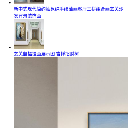
新中式现代简约抽象纯手绘油画客厅三拼组合画玄关沙
发背景装饰画
玄关竖幅挂画展示图 吉祥招财树