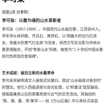
浏览(
)次
分享到：
李可染：以墨为魂的山水革新者
李可染（1907-1989），中国现代山水画巨擘，江苏徐州人。
早年师从林风眠、齐白石、黄宾虹，以“用最大的功力打进
去，用最大的勇气打出来”为信条，将西方写实光影与传统水
墨意境融合，开创“李家山水”风格，被誉为“二十世纪中国水墨
现代性转型的里程碑”。
艺术成就：破旧立新的水墨革命
李可染突破明清文人画程式化窠臼，提出“山水画是对景创作”
的理念。他引入西画透视与逆光处理，以“积墨法”层层皴染，
使画面兼具山石的厚重质感与云气的空灵流动。其独创的
“黑、满、重、亮”美学——如《万山红遍》中以朱砂点染层