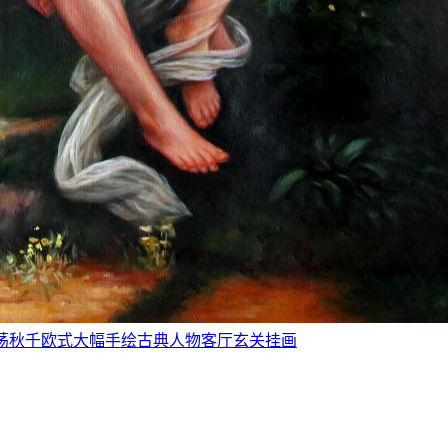
秋千》荡秋千欧式大幅手绘古典人物客厅玄关挂画