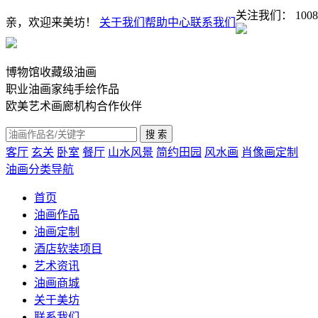
关注我们：
1008
亲，欢迎来美坊！
关于我们
帮助中心
联系我们
博物馆收藏级油画
职业油画家纯手绘作品
欧美艺术画廊机构合作伙伴
客厅
玄关
卧室
餐厅
山水风景
简约田园
风水画
肖像画定制
油画分类导航
首页
油画作品
油画定制
酒店软装项目
艺术资讯
油画商城
关于美坊
联系我们