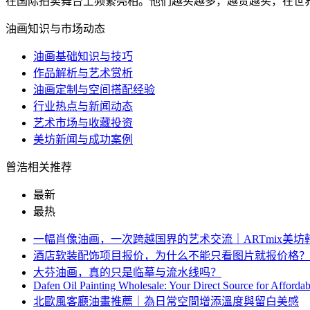
在国际拍卖舞台上频繁亮相。他们越买越多，越贵越买，在世界范
油画知识与市场动态
油画基础知识与技巧
作品解析与艺术赏析
油画定制与空间搭配经验
行业热点与新闻动态
艺术市场与收藏投资
美坊新闻与成功案例
曾浩相关推荐
最新
最热
一幅肖像油画，一次跨越国界的艺术交流｜ARTmix美
酒店软装配饰项目报价，为什么不能只看图片就报价格？
大芬油画，真的只是临摹与流水线吗？
Dafen Oil Painting Wholesale: Your Direct Source for Afforda
北歐風客廳油畫推薦｜為日常空間增添溫度與留白美感