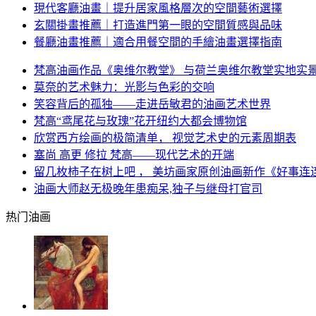
現代客廳油畫｜提升居家風格層次的空間藝術選擇
玄關掛畫推薦｜打造進門第一眼的空間質感與品味
餐廳油畫推薦｜適合用餐空間的手繪油畫選擇指南
梵高油画作品《奥维尔教堂》 与荷兰奥维尔教堂实地实
莫奈的艺术魅力：光影与色彩的交响
笑容背后的孤独——走进岳敏君的油画艺术世界
梵高“鸢尾花与玫瑰”花开纽约大都会博物馆
欣赏西方绘画的极简清单， 视觉艺术史的元素周期表
塞尚 高更 修拉 梵高——现代艺术的开端
留几枚柿子在树上吧 ， 美坊画家原创油画新作《好事连
油画大师赵无极晚年患痴呆,独子与继母打官司
热门油画