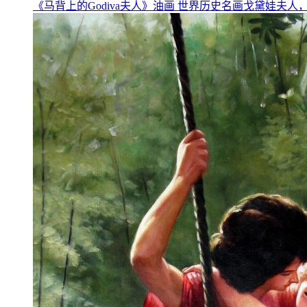
《马背上的Godiva夫人》油画 世界历史名画戈黛娃夫人