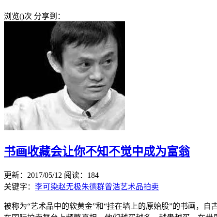
浏览(
)次
分享到：
书画收藏会让你不知不觉中成为富翁
更新：2017/05/12
阅读：184
关键字：
李可染
赵无极
朱德群
曾浩
艺术品拍卖
被称为“艺术品中的软黄金”和“挂在墙上的原始股”的书画，