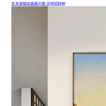
玄关竖幅挂画展示图 吉祥招财树