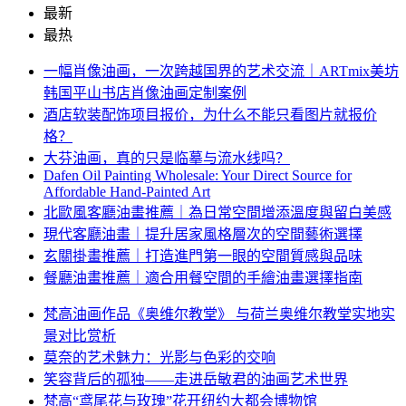
最新
最热
一幅肖像油画，一次跨越国界的艺术交流｜ARTmix美坊
韩国平山书店肖像油画定制案例
酒店软装配饰项目报价，为什么不能只看图片就报价
格？
大芬油画，真的只是临摹与流水线吗？
Dafen Oil Painting Wholesale: Your Direct Source for
Affordable Hand-Painted Art
北歐風客廳油畫推薦｜為日常空間增添溫度與留白美感
現代客廳油畫｜提升居家風格層次的空間藝術選擇
玄關掛畫推薦｜打造進門第一眼的空間質感與品味
餐廳油畫推薦｜適合用餐空間的手繪油畫選擇指南
梵高油画作品《奥维尔教堂》 与荷兰奥维尔教堂实地实
景对比赏析
莫奈的艺术魅力：光影与色彩的交响
笑容背后的孤独——走进岳敏君的油画艺术世界
梵高“鸢尾花与玫瑰”花开纽约大都会博物馆