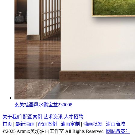
玄关挂画风水聚宝盆230008
关于我们
配画案例
艺术资讯
人才招聘
首页
|
最新油画
|
配画案例
|
油画定制
|
油画批发
|
油画商城
©2025 Artmix美坊油画工作室 All Rights Reserved
网站备案号