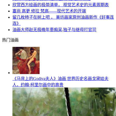
欣赏西方绘画的极简清单， 视觉艺术史的元素周期表
塞尚 高更 修拉 梵高——现代艺术的开端
留几枚柿子在树上吧 ， 美坊画家原创油画新作《好事连
连》
油画大师赵无极晚年患痴呆,独子与继母打官司
热门油画
《马背上的Godiva夫人》油画 世界历史名画戈黛娃夫
人，约翰·柯里尔画中的高贵