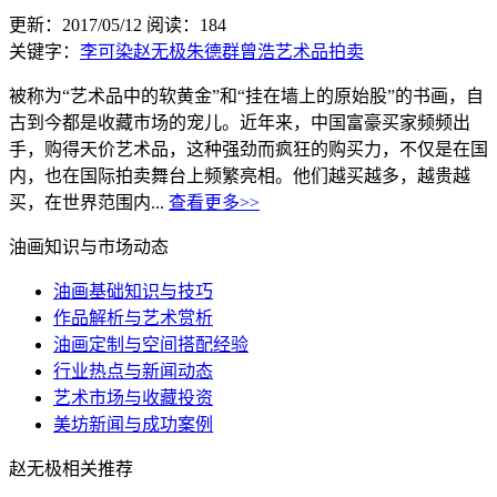
更新：2017/05/12
阅读：184
关键字：
李可染
赵无极
朱德群
曾浩
艺术品拍卖
被称为“艺术品中的软黄金”和“挂在墙上的原始股”的书画，自
古到今都是收藏市场的宠儿。近年来，中国富豪买家频频出
手，购得天价艺术品，这种强劲而疯狂的购买力，不仅是在国
内，也在国际拍卖舞台上频繁亮相。他们越买越多，越贵越
买，在世界范围内...
查看更多>>
油画知识与市场动态
油画基础知识与技巧
作品解析与艺术赏析
油画定制与空间搭配经验
行业热点与新闻动态
艺术市场与收藏投资
美坊新闻与成功案例
赵无极相关推荐