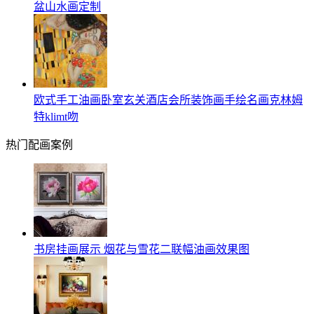
盆山水画定制
欧式手工油画卧室玄关酒店会所装饰画手绘名画克林姆
特klimt吻
热门配画案例
书房挂画展示 烟花与雪花二联幅油画效果图