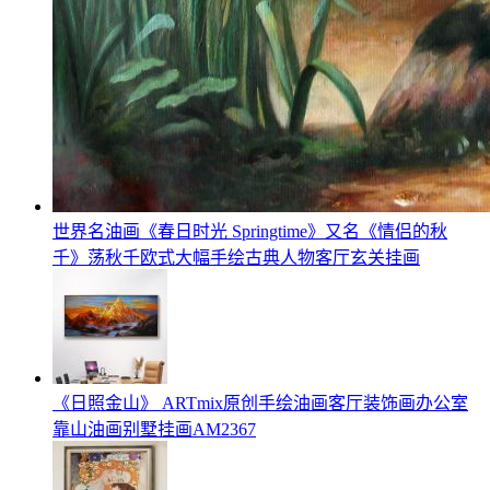
世界名油画《春日时光 Springtime》又名《情侣的秋
千》荡秋千欧式大幅手绘古典人物客厅玄关挂画
《日照金山》 ARTmix原创手绘油画客厅装饰画办公室
靠山油画别墅挂画AM2367