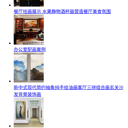
餐厅挂画展示 水果静物酒杯画营造餐厅美食氛围
办公室配画案例
新中式现代简约抽象纯手绘油画客厅三拼组合画玄关沙
发背景装饰画