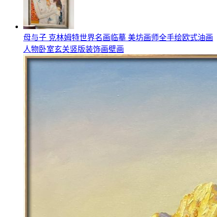
母与子 克林姆特世界名画临摹 美坊画师全手绘欧式油画
人物卧室玄关竖版装饰画壁画