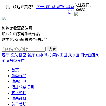
关注我们：
亲，欢迎来美坊！
关于我们
帮助中心
联系
100832
我们
博物馆收藏级油画
职业油画家纯手绘作品
欧美艺术画廊机构合作伙伴
客厅
玄关
卧室
餐厅
山水风景
简约田园
风水画
肖像画定制
油画分类导航
首页
油画作品
油画定制
酒店软装项目
艺术资讯
油画商城
关于美坊