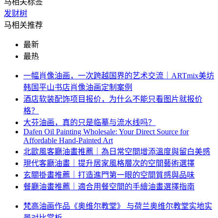
马相关标签
发财树
马相关推荐
最新
最热
一幅肖像油画，一次跨越国界的艺术交流｜ARTmix美坊
韩国平山书店肖像油画定制案例
酒店软装配饰项目报价，为什么不能只看图片就报价
格？
大芬油画，真的只是临摹与流水线吗？
Dafen Oil Painting Wholesale: Your Direct Source for
Affordable Hand-Painted Art
北歐風客廳油畫推薦｜為日常空間增添溫度與留白美感
現代客廳油畫｜提升居家風格層次的空間藝術選擇
玄關掛畫推薦｜打造進門第一眼的空間質感與品味
餐廳油畫推薦｜適合用餐空間的手繪油畫選擇指南
梵高油画作品《奥维尔教堂》 与荷兰奥维尔教堂实地实
景对比赏析