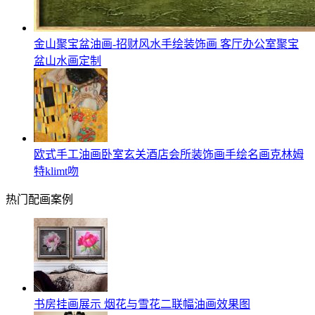
金山聚宝盆油画-招财风水手绘装饰画 客厅办公室聚宝
盆山水画定制
欧式手工油画卧室玄关酒店会所装饰画手绘名画克林姆
特klimt吻
热门配画案例
书房挂画展示 烟花与雪花二联幅油画效果图