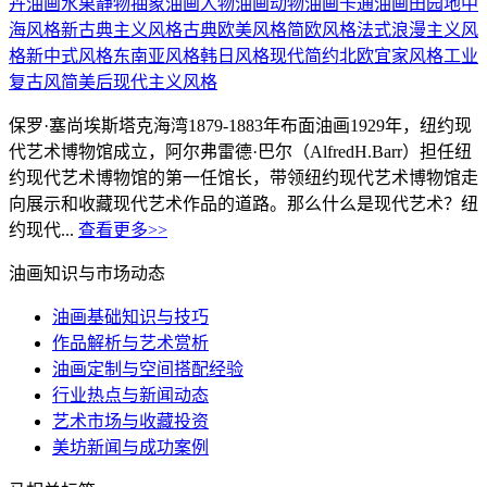
卉油画
水果静物
抽象油画
人物油画
动物油画
卡通油画
田园地中
海风格
新古典主义风格
古典欧美风格
简欧风格
法式浪漫主义风
格
新中式风格
东南亚风格
韩日风格
现代简约
北欧宜家风格
工业
复古风简美
后现代主义风格
保罗·塞尚埃斯塔克海湾1879-1883年布面油画1929年，纽约现
代艺术博物馆成立，阿尔弗雷德·巴尔（AlfredH.Barr）担任纽
约现代艺术博物馆的第一任馆长，带领纽约现代艺术博物馆走
向展示和收藏现代艺术作品的道路。那么什么是现代艺术？纽
约现代...
查看更多>>
油画知识与市场动态
油画基础知识与技巧
作品解析与艺术赏析
油画定制与空间搭配经验
行业热点与新闻动态
艺术市场与收藏投资
美坊新闻与成功案例