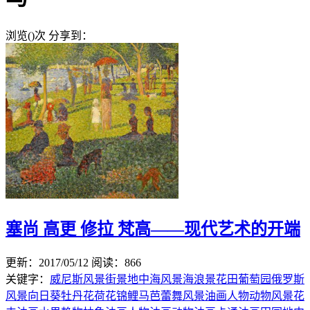
浏览(
)次
分享到：
塞尚 高更 修拉 梵高——现代艺术的开端
更新：2017/05/12
阅读：866
关键字：
威尼斯风景
街景
地中海风景
海浪景
花田
葡萄园
俄罗斯
风景
向日葵
牡丹花
荷花
锦鲤
马
芭蕾舞
风景油画
人物
动物
风景
花