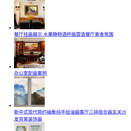
餐厅挂画展示 水果静物酒杯画营造餐厅美食氛围
办公室配画案例
新中式现代简约抽象纯手绘油画客厅三拼组合画玄关沙
发背景装饰画