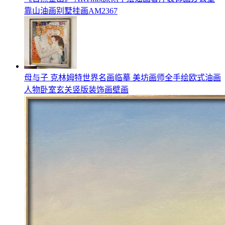
靠山油画别墅挂画AM2367
母与子 克林姆特世界名画临摹 美坊画师全手绘欧式油画
人物卧室玄关竖版装饰画壁画