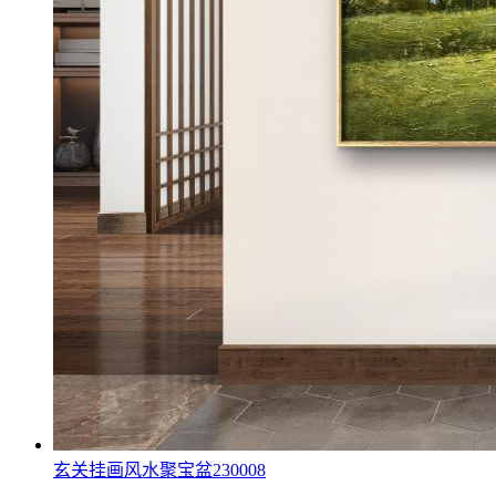
玄关挂画风水聚宝盆230008