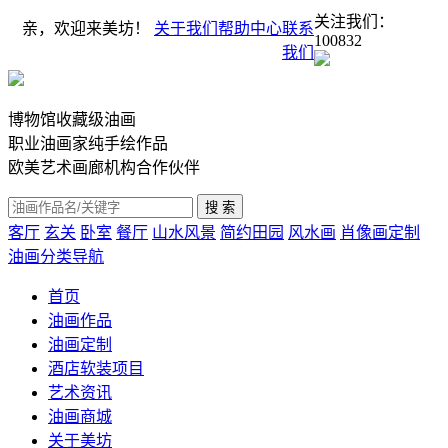
关注我们：
亲，欢迎来美坊！
关于我们
帮助中心
联系
100832
我们
博物馆收藏级油画
职业油画家纯手绘作品
欧美艺术画廊机构合作伙伴
客厅
玄关
卧室
餐厅
山水风景
简约田园
风水画
肖像画定制
油画分类导航
首页
油画作品
油画定制
酒店软装项目
艺术资讯
油画商城
关于美坊