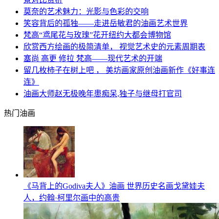
莫奈的艺术魅力：光影与色彩的交响
笑容背后的孤独——走进岳敏君的油画艺术世界
梵高“鸢尾花与玫瑰”花开纽约大都会博物馆
欣赏西方绘画的极简清单， 视觉艺术史的元素周期表
塞尚 高更 修拉 梵高——现代艺术的开端
留几枚柿子在树上吧 ， 美坊画家原创油画新作《好事连
连》
油画大师赵无极晚年患痴呆,独子与继母打官司
热门油画
《马背上的Godiva夫人》油画 世界历史名画戈黛娃夫
人，约翰·柯里尔画中的高贵