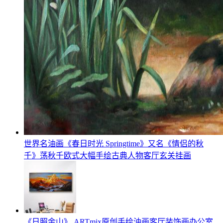
世界名油画《春日时光 Springtime》又名《情侣的秋
千》荡秋千欧式大幅手绘古典人物客厅玄关挂画
《日照金山》 ARTmix原创手绘油画客厅装饰画办公室