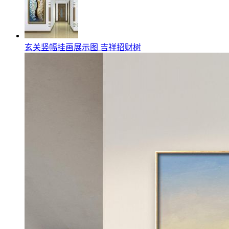
玄关竖幅挂画展示图 吉祥招财树